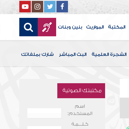
المكتبة
المواريث
بنين وبنات
الشجرة العلمية
البث المباشر
شارك بملفاتك
مكتبتك الصوتية
اسم
المستخدم:
كـلـــمـة