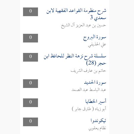
شرح منظومة القواعد الفقهية لابن
0
سعدي 3
حسين بن عبد العزيز آل الشيخ
سورة البروج
0
علي الحذيفي
سلسلة شرح نزهة النظر للحافظ ابن
0
حجر (28)
حاتم بن عارف الشريف
سورة الحديد
0
عبد الباسط عبد الصمد
أسير الخطايا
0
أبو زياد ( طارق جابر )
تيكوندوا
0
نظام يعقوبي