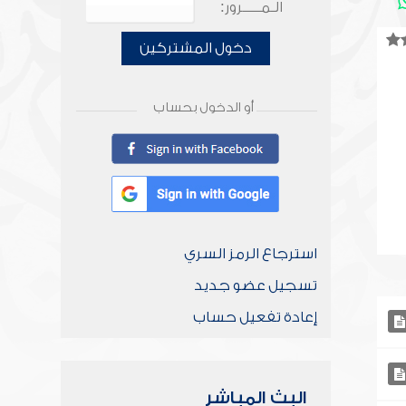
الـمـــــرور:
دخول المشتركين
أو الدخول بحساب
استرجاع الرمز السري
تسجيل عضو جديد
إعادة تفعيل حساب
البث المباشر