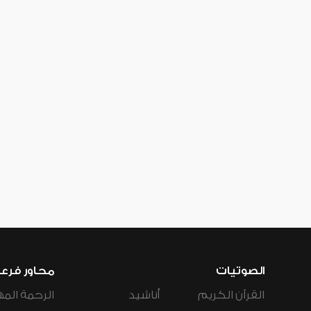
الصوتيات
محاور فرع
القرآن الكريم
أناشيد
الرحمة المه