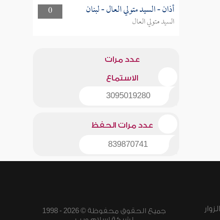
أذان - السيد متولي العال - لبنان
0
السيد متولي العال
عدد مرات
الاستماع
3095019280
عدد مرات الحفظ
839870741
زوار
جميع الحقوق محفوظة © 2026 - 1998
لشبكة إسلام ويب