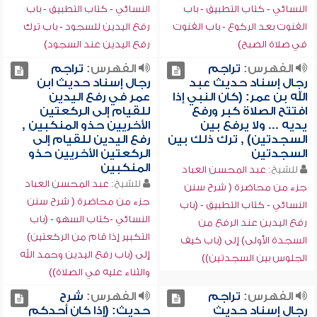
النسائي - كتاب التطبيق - باب
النسائي - كتاب التطبيق - باب
القنوت بعد الركوع - باب القنوت
رفع اليدين للسجود - باب ترك
في صلاة الصبح)
رفع اليدين عند السجود)
الفهرس:
تراجم
الفهرس:
تراجم
رجال إسناد حديث عبد
رجال إسناد حديث ابن
الله بن عمر: (كان النبي إذا
عمر في رفع اليدين
افتتح الصلاة كبر ورفع
للقيام إلى الركعتين
يديه ... ولا يرفع بين
الأخريين حذو المنكبين ,
السجدتين) , ترك ذلك بين
رفع اليدين للقيام إلى
السجدتين
الركعتين الأخريين حذو
المنكبين
للشيخ:
عبد المحسن العباد
للشيخ:
عبد المحسن العباد
جزء من محاضرة ( شرح سنن
جزء من محاضرة ( شرح سنن
النسائي - كتاب التطبيق - (باب
النسائي -كتاب السهو - (باب
رفع اليدين عند الرفع من
التكبير إذا قام من الركعتين)
السجدة الأولى) إلى (باب كيف
إلى (باب رفع اليدين وحمد الله
الجلوس بين السجدتين))
والثناء عليه في الصلاة))
الفهرس:
تراجم
الفهرس:
شرح
رجال إسناد حديث
حديث: (إذا كان أحدكم