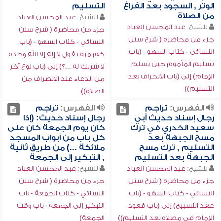
الوتر , السجود بعد الفراغ
التسليم
من الصلاة
للشيخ:
عبد المحسن العباد
للشيخ:
عبد المحسن العباد
جزء من محاضرة ( شرح سنن
جزء من محاضرة ( شرح سنن
النسائي - كتاب السهو - (باب
النسائي - كتاب السهو - (باب
كم مرة يقول لا إله إلا الله وحده
تسليم المأموم حين يسلم
لا شريك له ...؟) إلى (باب نوع آخر
الإمام) إلى (باب الانحراف بعد
من الدعاء عند الانصراف من
التسليم))
الصلاة))
الفهرس:
تراجم
الفهرس:
تراجم
رجال إسناد حديث أبي
رجال إسناد حديث: (إذا
سعيد الخدري في ترك
كان يوم الجمعة كان على
مسح الجبهة بعد
كل باب من أبواب المسجد
التسليم , ترك مسح
ملائكة ...) من طريق ثانية
الجبهة بعد التسليم
, التبكير إلى الجمعة
للشيخ:
عبد المحسن العباد
للشيخ:
عبد المحسن العباد
جزء من محاضرة ( شرح سنن
جزء من محاضرة ( شرح سنن
النسائي - كتاب السهو - (باب
النسائي - كتاب الجمعة - باب
عقد التسبيح) إلى (باب قعود
التبكير إلى الجمعة - باب وقت
الإمام في مصلاه بعد التسليم))
الجمعة)