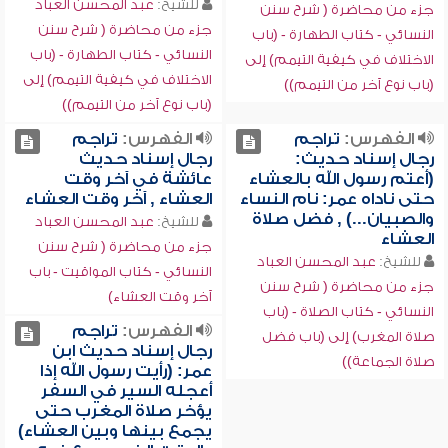
للشيخ:
عبد المحسن العباد
جزء من محاضرة ( شرح سنن
جزء من محاضرة ( شرح سنن
النسائي - كتاب الطهارة - (باب
النسائي - كتاب الطهارة - (باب
الاختلاف في كيفية التيمم) إلى
الاختلاف في كيفية التيمم) إلى
(باب نوع آخر من التيمم))
(باب نوع آخر من التيمم))
الفهرس:
تراجم
الفهرس:
تراجم
رجال إسناد حديث:
رجال إسناد حديث
(أعتم رسول الله بالعشاء
عائشة في آخر وقت
حتى ناداه عمر: نام النساء
العشاء , آخر وقت العشاء
والصبيان...) , فضل صلاة
للشيخ:
عبد المحسن العباد
العشاء
جزء من محاضرة ( شرح سنن
للشيخ:
عبد المحسن العباد
النسائي - كتاب المواقيت - باب
جزء من محاضرة ( شرح سنن
آخر وقت العشاء)
النسائي - كتاب الصلاة - (باب
الفهرس:
تراجم
صلاة المغرب) إلى (باب فضل
رجال إسناد حديث ابن
صلاة الجماعة))
عمر: (رأيت رسول الله إذا
أعجله السير في السفر
يؤخر صلاة المغرب حتى
يجمع بينها وبين العشاء)