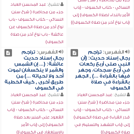
للشيخ:
عبد المحسن العباد
النسائي - كتاب الكسوف - (باب
جزء من محاضرة ( شرح سنن
الأمر بالنداء لصلاة الكسوف) إلى
النسائي - كتاب الكسوف - باب
(باب نوع آخر من صلاة الكسوف))
نوع آخر من صلاة الكسوف عن
عائشة - باب نوع آخر من صلاة
الكسوف)
الفهرس:
تراجم
الفهرس:
تراجم
رجال إسناد حديث: (أن
رجال إسناد حديث
النبي صلى أربع ركعات
عائشة: (... إن الشمس
في أربع سجدات، وجهر
والقمر لا ينكسفان لموت
فيها بالقراءة ...) , الجهر
أحد ولا لحياته ...) من
بالقراءة في صلاة
طريق أخرى , كيف الخطبة
الكسوف
في الكسوف
للشيخ:
عبد المحسن العباد
للشيخ:
عبد المحسن العباد
جزء من محاضرة ( شرح سنن
جزء من محاضرة ( شرح سنن
النسائي - كتاب الكسوف - (باب
النسائي - كتاب الكسوف - (باب
قدر القراءة في صلاة الكسوف)
القعود على المنبر بعد صلاة
إلى (باب التشهد والتسليم في
الكسوف) إلى (باب الأمر
صلاة الكسوف))
بالاستغفار في الكسوف))