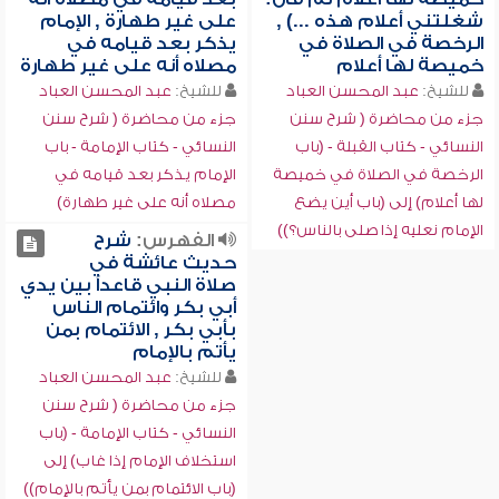
شغلتني أعلام هذه ...) ,
على غير طهارة , الإمام
الرخصة في الصلاة في
يذكر بعد قيامه في
خميصة لها أعلام
مصلاه أنه على غير طهارة
للشيخ:
عبد المحسن العباد
للشيخ:
عبد المحسن العباد
جزء من محاضرة ( شرح سنن
جزء من محاضرة ( شرح سنن
النسائي - كتاب القبلة - (باب
النسائي - كتاب الإمامة - باب
الرخصة في الصلاة في خميصة
الإمام يذكر بعد قيامه في
لها أعلام) إلى (باب أين يضع
مصلاه أنه على غير طهارة)
الإمام نعليه إذا صلى بالناس؟))
الفهرس:
شرح
حديث عائشة في
صلاة النبي قاعداً بين يدي
أبي بكر وائتمام الناس
بأبي بكر , الائتمام بمن
يأتم بالإمام
للشيخ:
عبد المحسن العباد
جزء من محاضرة ( شرح سنن
النسائي - كتاب الإمامة - (باب
استخلاف الإمام إذا غاب) إلى
(باب الائتمام بمن يأتم بالإمام))