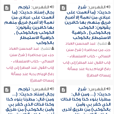
الفهرس:
شرح
الفهرس:
تراجم
حديث: (ما أنعمت على
رجال إسناد حديث: (ما
عبادي من نعمة إلا أصبح
أنعمت على عبادي من
فريق منهم بها كافرين
نعمة إلا أصبح فريق منهم
يقولون: الكوكب
بها كافرين يقولون:
وبالكوكب) , كراهية
الكوكب وبالكوكب) ,
الاستمطار بالكوكب
كراهية الاستمطار
بالكوكب
للشيخ:
عبد المحسن العباد
للشيخ:
عبد المحسن العباد
جزء من محاضرة ( شرح سنن
جزء من محاضرة ( شرح سنن
النسائي - كتاب الاستسقاء -
النسائي - كتاب الاستسقاء -
(باب القول عند المطر) إلى (باب
(باب القول عند المطر) إلى (باب
رفع الإمام يديه عند مسألة
رفع الإمام يديه عند مسألة
إمساك المطر))
إمساك المطر))
الفهرس:
شرح
الفهرس:
تراجم
حديث: (... ومن قال:
رجال إسناد حديث: (...
مطرنا بنوء كذا وكذا فذاك
ومن قال: مطرنا بنوء كذا
الذي كفر بي وآمن
وكذا فذاك الذي كفر بي
بالكوكب) من طريق أخرى
وآمن بالكوكب) من طريق