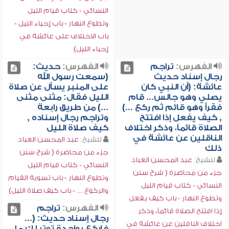
النسائي - كتاب قيام الليل
وتطوع النهار - باب إحياء الليل -
باب الاختلاف على عائشة في
إحياء الليل)
الفهرس:
تراجم
الفهرس:
حديث:
رجال إسناد حديث
(سمعت رسول الله
عائشة: (أن النبي كان
على المنبر يسأل عن صلاة
يصلي وهو جالس... قام
الليل فقال: مثنى مثنى
فقرأ وهو قائم ثم ركع ...)
...) من طريق رابعة
, كيف يفعل إذا افتتح
وتراجم رجال إسناده ,
الصلاة قائماً، وذكر اختلاف
كيف صلاة الليل
الناقلين عن عائشة في
للشيخ:
عبد المحسن العباد
ذلك
جزء من محاضرة ( شرح سنن
للشيخ:
عبد المحسن العباد
النسائي - كتاب قيام الليل
جزء من محاضرة ( شرح سنن
وتطوع النهار - باب تسوية القيام
النسائي - كتاب قيام الليل
والركوع ... - باب كيف صلاة الليل)
وتطوع النهار - باب كيف يفعل
الفهرس:
تراجم
إذا افتتح الصلاة قائماً، وذكر
رجال إسناد حديث: (...
اختلاف الناقلين عن عائشة في
فاركع بواحدة توتر لك ما