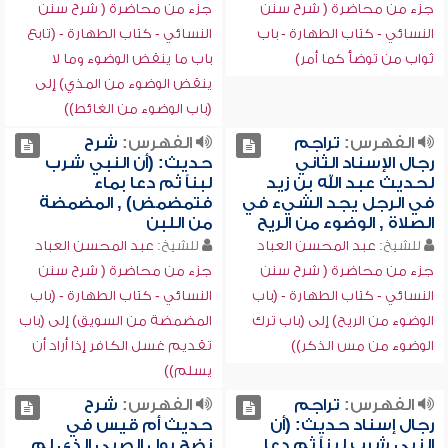
جزء من محاضرة ( شرح سنن
جزء من محاضرة ( شرح سنن
النسائي - كتاب الطهارة - باب
النسائي - كتاب الطهارة - (تابع
ثواب من توضأ كما أمر)
باب ما ينقض الوضوء وما لا
ينقض الوضوء من المذي) إلى
(باب الوضوء من الغائط))
الفهرس:
تراجم
الفهرس:
شرح
رجال الإسناد الثاني
حديث: (أن النبي شرب
لحديث عبد الله بن زيد
لبناً ثم دعا بماء
في الرجل يجد الشيء في
فتمضمض) , المضمضة
الصلاة , الوضوء من الريح
من اللبن
للشيخ:
عبد المحسن العباد
للشيخ:
عبد المحسن العباد
جزء من محاضرة ( شرح سنن
جزء من محاضرة ( شرح سنن
النسائي - كتاب الطهارة - (باب
النسائي - كتاب الطهارة - (باب
الوضوء من الريح) إلى (باب ترك
المضمضة من السويق) إلى (باب
الوضوء من مس الذكر))
تقديم غسل الكافر إذا أراد أن
يسلم))
الفهرس:
تراجم
الفهرس:
شرح
رجال إسناد حديث: (أن
حديث أم قيس في
النبي شرب لبناً ثم دعا
نضح بول الصبي الذي لم