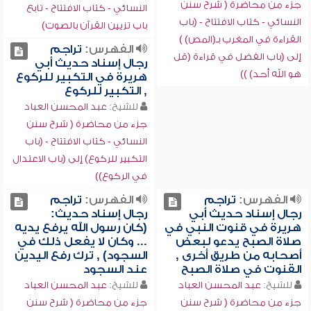
جزء من محاضرة ( شرح سنن
النسائي - كتاب الافتتاح - تابع
النسائي - كتاب الافتتاح - (باب
باب تزيين القرآن بالصوت)
القراءة في المغرب بـ(المص) )
الفهرس:
تراجم
إلى (باب الفضل في قراءة (قل
رجال إسناد حديث أبي
هو الله أحد) ))
هريرة في التكبير للركوع
, التكبير للركوع
للشيخ:
عبد المحسن العباد
جزء من محاضرة ( شرح سنن
النسائي - كتاب الافتتاح - (باب
التكبير للركوع) إلى (باب الاعتدال
في الركوع))
الفهرس:
تراجم
الفهرس:
تراجم
رجال إسناد حديث أبي
رجال إسناد حديث:
هريرة في قنوت النبي في
(كان رسول الله يرفع يديه
صلاة الصبح يدعو لبعض
... وكان لا يفعل ذلك في
أصحابه من طريق أخرى ,
السجود) , ترك رفع اليدين
القنوت في صلاة الصبح
عند السجود
للشيخ:
عبد المحسن العباد
للشيخ:
عبد المحسن العباد
جزء من محاضرة ( شرح سنن
جزء من محاضرة ( شرح سنن