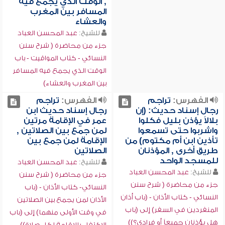
, الوقت الذي يجمع فيه
المسافر بين المغرب
والعشاء
للشيخ:
عبد المحسن العباد
جزء من محاضرة ( شرح سنن
النسائي - كتاب المواقيت - باب
الوقت الذي يجمع فيه المسافر
بين المغرب والعشاء)
الفهرس:
تراجم
الفهرس:
تراجم
رجال إسناد حديث: (إن
رجال إسناد حديث ابن
بلالاً يؤذن بليل فكلوا
عمر في الإقامة مرتين
واشربوا حتى تسمعوا
لمن جمع بين الصلاتين ,
تأذين ابن أم مكتوم) من
الإقامة لمن جمع بين
طريق أخرى , المؤذنان
الصلاتين
للمسجد الواحد
للشيخ:
عبد المحسن العباد
للشيخ:
عبد المحسن العباد
جزء من محاضرة ( شرح سنن
جزء من محاضرة ( شرح سنن
النسائي- كتاب الأذان - (باب
النسائي - كتاب الأذان - (باب أذان
الأذان لمن يجمع بين الصلاتين
المنفردين في السفر) إلى (باب
في وقت الأولى منهما) إلى (باب
هل يؤذنان جميعاً أو فرادى؟))
الاكتفاء بالإقامة لكل صلاة))