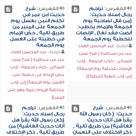
الفهرس:
تراجم
الفهرس:
شرح
رجال إسناد حديث:
حديث ابن عمر في
(من قال لصاحبه يوم
تكلم النبي بغسل يوم
الجمعة والإمام يخطب:
الجمعة على المنبر من
أنصت فقد لغا) , الإنصات
طريق ثانية , حض الإمام
للخطبة يوم الجمعة
في خطبته على الغسل
يوم الجمعة
للشيخ:
عبد المحسن العباد
للشيخ:
عبد المحسن العباد
جزء من محاضرة ( شرح سنن
جزء من محاضرة ( شرح سنن
النسائي - كتاب الجمعة - (باب
النسائي - كتاب الجمعة - (باب
الإنصات للخطبة يوم الجمعة)
حض الإمام في خطبته على
إلى (باب كيفية الخطبة))
الغسل يوم الجمعة) إلى (باب
مخاطبة الإمام رعيته وهو على
المنبر))
الفهرس:
شرح
الفهرس:
تراجم
حديث: ( كان رسول الله
رجال إسناد حديث:
يقرأ هل أتاك حديث
(كان رسول الله يقرأ هل
الغاشية) من طريق ثانية ,
أتاك حديث الغاشية) من
ذكر الاختلاف على النعمان
طريق ثانية , ذكر الاختلاف