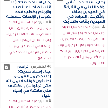
رجال إسناد حديث أبي
رجال إسناد حديث: (إذا
واقد الليثي في القراءة
قلت لصاحبك: أنصت
في العيدين بقاف
والإمام يخطب فقد
واقتربت , القراءة في
لغوت) , الإنصات للخطبة
العيدين بقاف واقتربت
للشيخ:
عبد المحسن العباد
للشيخ:
عبد المحسن العباد
جزء من محاضرة ( شرح سنن
جزء من محاضرة ( شرح سنن
النسائي - كتاب صلاة العيدين -
النسائي - كتاب صلاة العيدين -
(باب استقبال الإمام الناس
(باب الخطبة يوم العيد) إلى (باب
بوجهه في الخطبة) إلى (باب
القراءة في العيدين بسبح اسم
حث الإمام على الصدقة في
ربك الأعلى وهل أتاك حديث
الخطبة))
الغاشية))
الفهرس:
تراجم
رجال إسناد حديث:
(عليكم من العمل ما
تطيقون فوالله لا يمل الله
حتى تملوا ...) , الاختلاف
على عائشة في إحياء
الليل
للشيخ:
عبد المحسن العباد
جزء من محاضرة ( شرح سنن