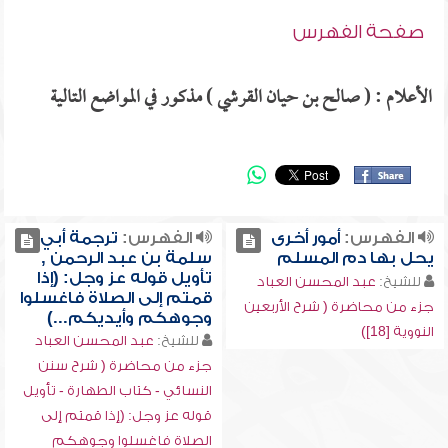
صفحة الفهرس
الأعلام : ( صالح بن حيان القرشي ) مذكور في المواضع التالية
الفهرس:
أمور أخرى
الفهرس:
ترجمة أبي
يحل بها دم المسلم
سلمة بن عبد الرحمن ,
تأويل قوله عز وجل: (إذا
للشيخ:
عبد المحسن العباد
قمتم إلى الصلاة فاغسلوا
جزء من محاضرة ( شرح الأربعين
وجوهكم وأيديكم...)
النووية [18])
للشيخ:
عبد المحسن العباد
جزء من محاضرة ( شرح سنن
النسائي - كتاب الطهارة - تأويل
قوله عز وجل: (إذا قمتم إلى
الصلاة فاغسلوا وجوهكم