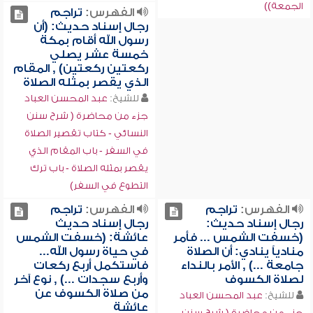
الجمعة))
الفهرس:
تراجم
رجال إسناد حديث: (أن
رسول الله أقام بمكة
خمسة عشر يصلي
ركعتين ركعتين) , المقام
الذي يقصر بمثله الصلاة
للشيخ:
عبد المحسن العباد
جزء من محاضرة ( شرح سنن
النسائي - كتاب تقصير الصلاة
في السفر - باب المقام الذي
يقصر بمثله الصلاة - باب ترك
التطوع في السفر)
الفهرس:
تراجم
الفهرس:
تراجم
رجال إسناد حديث:
رجال إسناد حديث
(خسفت الشمس ... فأمر
عائشة: (خسفت الشمس
منادياً ينادي: أن الصلاة
في حياة رسول الله...
جامعة ...) , الأمر بالنداء
فاستكمل أربع ركعات
لصلاة الكسوف
وأربع سجدات ...) , نوع آخر
من صلاة الكسوف عن
للشيخ:
عبد المحسن العباد
عائشة
جزء من محاضرة ( شرح سنن