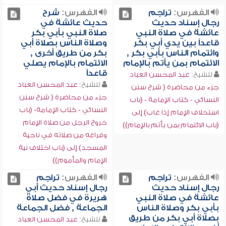
الفهرس:
تراجم
الفهرس:
شرح
رجال إسناد حديث
حديث عائشة في
عائشة في صلاة النبي
صلاة النبي بأبي بكر
قاعداً بين يدي أبي بكر
وصلاة الناس بصلاة أبي
وائتمام الناس بأبي بكر ,
بكر من طريق أخرى ,
الائتمام بمن يأتم بالإمام
الائتمام بالإمام يصلي
قاعداً
للشيخ:
عبد المحسن العباد
للشيخ:
عبد المحسن العباد
جزء من محاضرة ( شرح سنن
جزء من محاضرة ( شرح سنن
النسائي - كتاب الإمامة - (باب
النسائي - كتاب الإمامة- (باب
استخلاف الإمام إذا غاب) إلى
خروج الرجل من صلاة الإمام
(باب الائتمام بمن يأتم بالإمام))
وفراغه من صلاته في ناحية
المسجد) إلى (باب اختلاف نية
الإمام والمأموم))
الفهرس:
تراجم
الفهرس:
تراجم
رجال إسناد حديث
رجال إسناد حديث أبي
عائشة في صلاة النبي
هريرة في فضل صلاة
بأبي بكر وصلاة الناس
الجماعة , فضل الجماعة
بصلاة أبي بكر من طريق
للشيخ:
عبد المحسن العباد