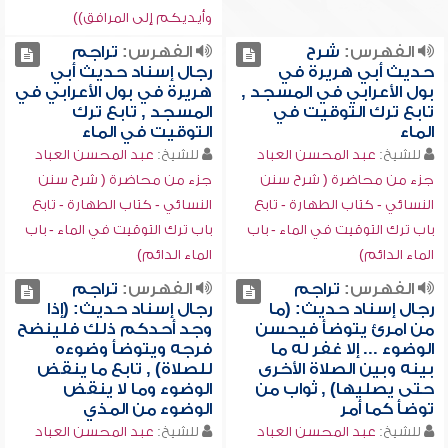
وأيديكم إلى المرافق))
الفهرس:
شرح
الفهرس:
تراجم
حديث أبي هريرة في
رجال إسناد حديث أبي
بول الأعرابي في المسجد ,
هريرة في بول الأعرابي في
تابع ترك التوقيت في
المسجد , تابع ترك
الماء
التوقيت في الماء
للشيخ:
عبد المحسن العباد
للشيخ:
عبد المحسن العباد
جزء من محاضرة ( شرح سنن
جزء من محاضرة ( شرح سنن
النسائي - كتاب الطهارة - تابع
النسائي - كتاب الطهارة - تابع
باب ترك التوقيت في الماء - باب
باب ترك التوقيت في الماء - باب
الماء الدائم)
الماء الدائم)
الفهرس:
تراجم
الفهرس:
تراجم
رجال إسناد حديث: (ما
رجال إسناد حديث: (إذا
من امرئ يتوضأ فيحسن
وجد أحدكم ذلك فلينضح
الوضوء ... إلا غفر له ما
فرجه ويتوضأ وضوءه
بينه وبين الصلاة الأخرى
للصلاة) , تابع ما ينقض
حتى يصليها) , ثواب من
الوضوء وما لا ينقض
توضأ كما أمر
الوضوء من المذي
للشيخ:
عبد المحسن العباد
للشيخ:
عبد المحسن العباد