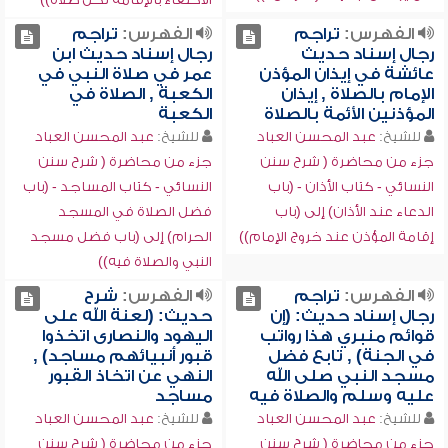
الفهرس:
تراجم
الفهرس:
تراجم
رجال إسناد حديث
رجال إسناد حديث ابن
عائشة في إيذان المؤذن
عمر في صلاة النبي في
الإمام بالصلاة , إيذان
الكعبة , الصلاة في
المؤذنين الأئمة بالصلاة
الكعبة
للشيخ:
عبد المحسن العباد
للشيخ:
عبد المحسن العباد
جزء من محاضرة ( شرح سنن
جزء من محاضرة ( شرح سنن
النسائي - كتاب الأذان - (باب
النسائي - كتاب المساجد - (باب
الدعاء عند الأذان) إلى (باب
فضل الصلاة في المسجد
إقامة المؤذن عند خروج الإمام))
الحرام) إلى (باب فضل مسجد
النبي والصلاة فيه))
الفهرس:
تراجم
الفهرس:
شرح
رجال إسناد حديث: (إن
حديث: (لعنة الله على
قوائم منبري هذا رواتب
اليهود والنصارى اتخذوا
في الجنة) , تابع فضل
قبور أنبيائهم مساجد) ,
مسجد النبي صلى الله
النهي عن اتخاذ القبور
عليه وسلم والصلاة فيه
مساجد
للشيخ:
عبد المحسن العباد
للشيخ:
عبد المحسن العباد
جزء من محاضرة ( شرح سنن
جزء من محاضرة ( شرح سنن