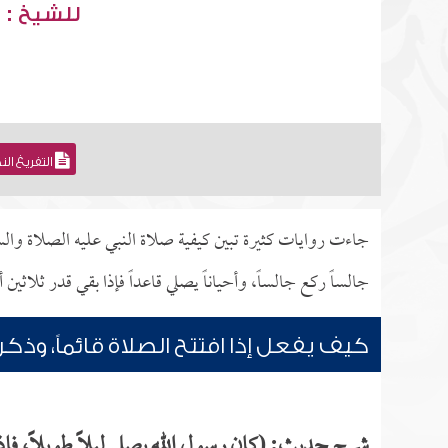
للشيخ : 
التفريغ ال
جاءت روايات كثيرة تبين كيفية صلاة النبي عليه الصلاة والسلام
جالساً ركع جالساً، وأحياناً يصلي قاعداً فإذا بقي قدر ثلاثين 
كيف يفعل إذا افتتح الصلاة قائماً، وذك
شرح حديث: (كان رسول الله يصلي ليلاً طويلاً، فإذا صل