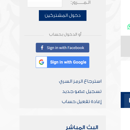
الـمـــــرور:
دخول المشتركين
أو الدخول بحساب
استرجاع الرمز السري
تسجيل عضو جديد
إعادة تفعيل حساب
البث المباشر