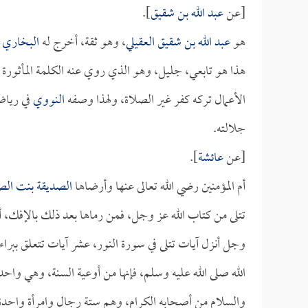
[عن
عبد الله بن شقيق
].
هو
عبد الله بن شقيق العقيلي
، وهو ثقة، أخرج له
البخاري
ف
هذا هو تابعي، جليل، وهو الذي روي عنه الكلمة المأثورة 
الأعمال تركه كفر غير الصلاة، ولهذا وصفه
النووي
في رياض
جلالته.
[عن
عائشة
].
أم المؤمنين رضي الله تعالى عنها وأرضاها
الصديقة بنت ال
تتلى من كتاب الله عز وجل، فمن رماها بعد ذلك بالإفك، أو
وجل أنزل آيات تتلى في سورة النور، عشر آيات تتعلق ببراء
الله صلى الله عليه وسلم، فإنها من أوعية السنة، وهي وا
والسلام من أصحابه الكرام، وهم ستة رجال وامرأة واحد