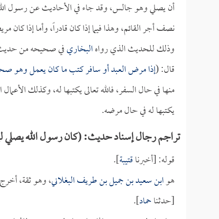
أن يصلي وهو جالس، وقد جاء في الأحاديث عن رسول الله ص
نصف أجر القائم، وهذا فيما إذا كان قادراً، وأما إذا كان 
وذلك للحديث الذي رواه
البخاري
في صحيحه من حدي
قال: (
إذا مرض العبد أو سافر كتب ما كان يعمل وهو صح
منها في حال السفر، فالله تعالى يكتبها له، وكذلك الأعمال 
يكتبها له في حال مرضه.
تراجم رجال إسناد حديث: (كان رسول الله يصلي ليلاً طو
قوله: [أخبرنا
قتيبة
].
هو
ابن سعيد بن جميل بن طريف البغلاني
، وهو ثقة، أخرج
[حدثنا
حماد
].