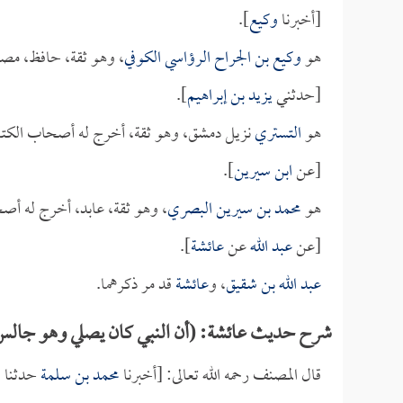
[أخبرنا
وكيع
].
هو
وكيع بن الجراح الرؤاسي الكوفي
، وهو ثقة، حافظ، مص
[حدثني
يزيد بن إبراهيم
].
هو
التستري
نزيل دمشق، وهو ثقة، أخرج له أصحاب الكتب
[عن
ابن سيرين
].
هو
محمد بن سيرين البصري
، وهو ثقة، عابد، أخرج له أص
[عن
عبد الله
عن
عائشة
].
عبد الله بن شقيق
، و
عائشة
قد مر ذكرهما.
شرح حديث عائشة: (أن النبي كان يصلي وهو جالس...
قال المصنف رحمه الله تعالى: [أخبرنا
محمد بن سلمة
حدثنا
ا