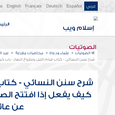
عربي
Español
Deutsch
Français
English
ia
الرئي
الصوتيات
الصوتيات
علماء ودعاة
محاضرات مفرغة
عبد ا
شرح سنن النسائي - كتاب قيام الليل وتطوع النهار - باب كي
شرح سنن النسائي - كتاب 
كيف يفعل إذا افتتح الصلا
عن عا