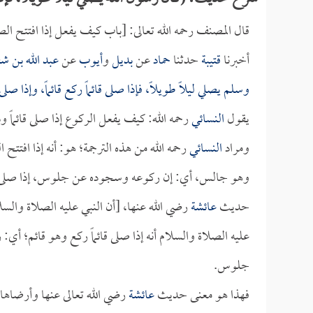
قال المصنف رحمه الله تعالى: [باب كيف يفعل إذا افتتح الص
أخبرنا
قتيبة
حدثنا
حماد
عن
بديل
و
أيوب
عن
عبد الله بن ش
وسلم يصلي ليلاً طويلاً، فإذا صلى قائماً ركع قائماً، وإذا صلى 
يقول
النسائي
رحمه الله: كيف يفعل الركوع إذا صلى قائماً 
ومراد
النسائي
رحمه الله من هذه الترجمة؛ هو: أنه إذا افتتح
وهو جالس، أي: إن ركوعه وسجوده عن جلوس، إذا صلى جال
حديث
عائشة
رضي الله عنها، [أن النبي عليه الصلاة والسلام
عليه الصلاة والسلام أنه إذا صلى قائماً ركع وهو قائم؛
جلوس.
فهذا هو معنى حديث
عائشة
رضي الله تعالى عنها وأرضاها