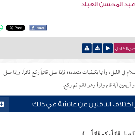
عبد المحسن العباد
نصي الكامل
 في الليل، وأنها بكيفيات متعددة؛ فإذا صلى قائماً ركع قائماً، وإذا صلى
أو أربعين آية قام وقرأ وهو قائم ثم ركع.
ر اختلاف الناقلين عن عائشة في ذلك
ى قائماً ركع قائماً ...)