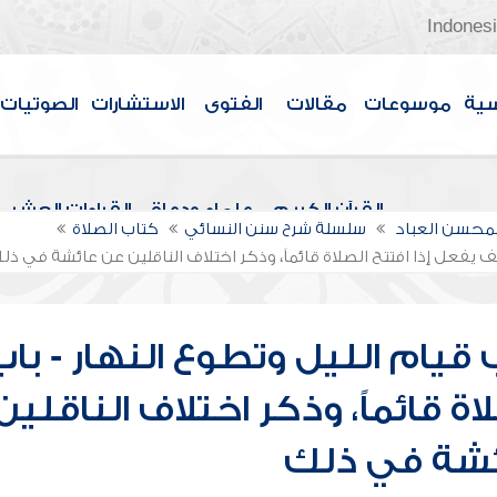
Indones
سية
موسوعات
مقالات
الفتوى
الاستشارات
الصوتيات
القرآن الكريم
علماء ودعاة
القراءات العشر
لمحسن العباد
سلسلة شرح سنن النسائي
كتاب الصلاة
ف يفعل إذا افتتح الصلاة قائماً، وذكر اختلاف الناقلين عن عائشة في ذل
قيام الليل وتطوع النهار - باب
ة قائماً، وذكر اختلاف الناقلين
ئشة في ذلك