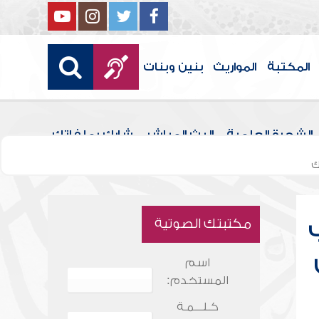
المكتبة
المواريث
بنين وبنات
الشجرة العلمية
البث المباشر
شارك بملفاتك
ك
مكتبتك الصوتية
اسم
المستخدم:
كـلـــمـة