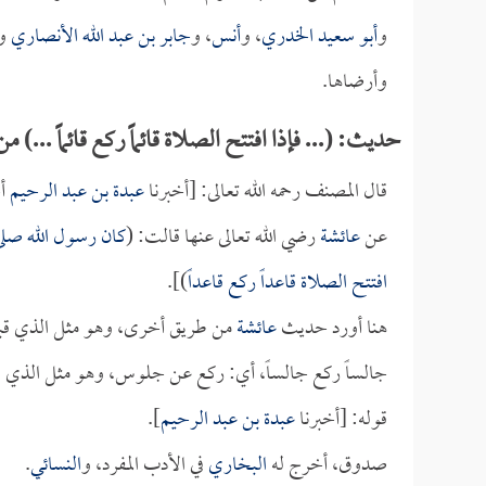
و
أبو سعيد الخدري
، و
أنس
، و
جابر بن عبد الله الأنصاري
وه
وأرضاها.
حديث: (... فإذا افتتح الصلاة قائماً ركع قائماً ...
قال المصنف رحمه الله تعالى: [أخبرنا
عبدة بن عبد الرحيم
أخ
عن
عائشة
رضي الله تعالى عنها قالت: (
كان رسول الله صلى ال
افتتح الصلاة قاعداً ركع قاعداً
)].
هنا أورد حديث
عائشة
من طريق أخرى، وهو مثل الذي قبله؛ ك
جالساً ركع جالساً، أي: ركع عن جلوس، وهو مثل الذي قب
قوله: [أخبرنا
عبدة بن عبد الرحيم
].
صدوق، أخرج له
البخاري
في الأدب المفرد، و
النسائي
.