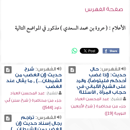
صفحة الفهرس
الأعلام : ( عروة بن محمد السعدي ) مذكور في المواضع التالية
الفهرس:
حال
الفهرس:
شرح
حديث: (إذا غضب
حديث (إن الغضب من
أحدكم فليتوضأ)، والرد
الشيطان...) , ما يقال عند
على الشيخ الألباني في
الغضب
حجاب المرأة , الأسئلة
للشيخ:
عبد المحسن العباد
للشيخ:
عبد المحسن العباد
جزء من محاضرة ( شرح سنن أبي
جزء من محاضرة ( شرح الأربعين
داود [544])
النووية [19])
الفهرس:
تراجم
رجال إسناد حديث (إن
الغضب من الشيطان...) ,