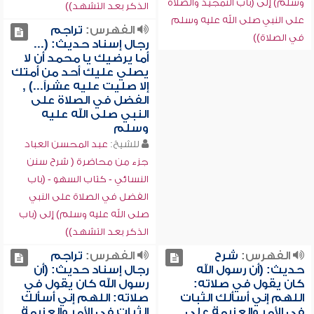
وسلم) إلى (باب التمجيد والصلاة
الذكر بعد التشهد))
على النبي صلى الله عليه وسلم
الفهرس:
تراجم
في الصلاة))
رجال إسناد حديث: (...
أما يرضيك يا محمد أن لا
يصلي عليك أحد من أمتك
إلا صليت عليه عشراً...) ,
الفضل في الصلاة على
النبي صلى الله عليه
وسلم
للشيخ:
عبد المحسن العباد
جزء من محاضرة ( شرح سنن
النسائي - كتاب السهو - (باب
الفضل في الصلاة على النبي
صلى الله عليه وسلم) إلى (باب
الذكر بعد التشهد))
الفهرس:
شرح
الفهرس:
تراجم
حديث: (أن رسول الله
رجال إسناد حديث: (أن
كان يقول في صلاته:
رسول الله كان يقول في
اللهم إني أسألك الثبات
صلاته: اللهم إني أسألك
في الأمر والعزيمة على
الثبات في الأمر والعزيمة