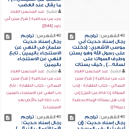
ما يقال عند الغضب
للشيخ:
عبد المحسن العباد
جزء من محاضرة ( شرح سنن أبي
داود [544])
الفهرس:
تراجم
الفهرس:
تراجم
رجال إسناد حديث أبي
رجال إسناد حديث
موسى الأشعري: (دخلت
سلمان في النهي عن
على رسول الله وهو يستن
الاستنجاء باليمين , تابع
وطرف السواك على
النهي عن الاستنجاء
لسانه...) , كيف يستاك
باليمين
للشيخ:
عبد المحسن العباد
للشيخ:
عبد المحسن العباد
جزء من محاضرة ( شرح سنن
جزء من محاضرة ( شرح سنن
النسائي - كتاب الطهارة - (باب
النسائي - كتاب الطهارة - تابع
السواك إذا قام من الليل) إلى
باب النهي عن الاستنجاء باليمين
(باب هل يستاك الإمام بحضرة
- باب دلك اليد بالأرض بعد
رعيته؟))
الاستنجاء)
الفهرس:
تراجم
الفهرس:
تراجم
رجال إسناد حديث: (إن
رجال إسناد حديث:
أعرابياً بال في المسجد...
(إنما الأعمال بالنية...) ,