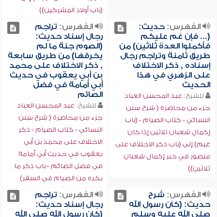
(باب أولاد المشركين))
الفهرس:
حديث:
الفهرس:
تراجم
(... فإن غم عليكم
رجال إسناد حديث:
فأكملوا العدة ثلاثين) من
(الصوم جنة ما لم
طريق ثامنة وتراجم رجال
يخرقها) من طريق سابعة
إسناده , ذكر الاختلاف
, ذكر الاختلاف على محمد
على الزهري في هذا
بن أبي يعقوب في حديث
الحديث
أبي أمامة في فضل
الصائم
للشيخ:
عبد المحسن العباد
للشيخ:
عبد المحسن العباد
جزء من محاضرة ( شرح سنن
جزء من محاضرة ( شرح سنن
النسائي - كتاب الصيام - (باب
النسائي - كتاب الصيام - ذكر
إكمال شعبان ثلاثين إذا كان
الاختلاف على محمد بن أبي
غيم) إلى (باب ذكر الاختلاف على
يعقوب في حديث أبي أمامة
منصور في خبر إكمال شعبان
في فضل الصائم - باب ذكر ما
ثلاثين))
يكره من الصيام في السفر)
الفهرس:
شرح
الفهرس:
تراجم
حديث: (كان رسول الله
رجال إسناد حديث:
صلى الله عليه وسلم
(كان رسول الله صلى الله