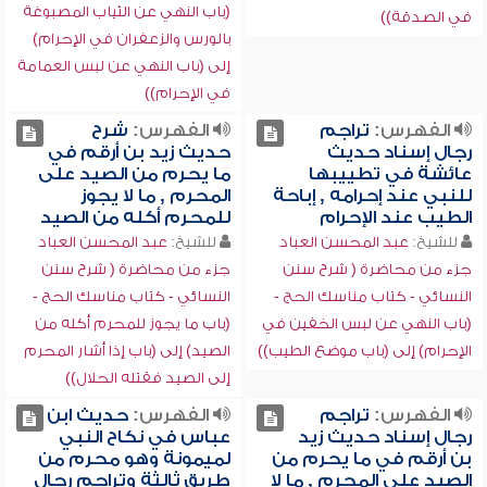
(باب النهي عن الثياب المصبوغة
في الصدقة))
بالورس والزعفران في الإحرام)
إلى (باب النهي عن لبس العمامة
في الإحرام))
الفهرس:
تراجم
الفهرس:
شرح
رجال إسناد حديث
حديث زيد بن أرقم في
عائشة في تطييبها
ما يحرم من الصيد على
للنبي عند إحرامه , إباحة
المحرم , ما لا يجوز
الطيب عند الإحرام
للمحرم أكله من الصيد
للشيخ:
عبد المحسن العباد
للشيخ:
عبد المحسن العباد
جزء من محاضرة ( شرح سنن
جزء من محاضرة ( شرح سنن
النسائي - كتاب مناسك الحج -
النسائي - كتاب مناسك الحج -
(باب النهي عن لبس الخفين في
(باب ما يجوز للمحرم أكله من
الإحرام) إلى (باب موضع الطيب))
الصيد) إلى (باب إذا أشار المحرم
إلى الصيد فقتله الحلال))
الفهرس:
تراجم
الفهرس:
حديث ابن
رجال إسناد حديث زيد
عباس في نكاح النبي
بن أرقم في ما يحرم من
لميمونة وهو محرم من
الصيد على المحرم , ما لا
طريق ثالثة وتراجم رجال