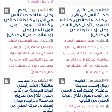
أول الليل وآخره))
الفهرس:
شرح
الفهرس:
تراجم
حديث أنس في الأمر
رجال إسناد حديث أنس
بمخالطة الحائض مخالفة
في الأمر بمخالطة الحائض
لليهود , تأويل قول الله عز
مخالفة لليهود , تأويل
وجل: (ويسألونك عن
قول الله عز وجل:
المحيض)
(ويسألونك عن المحيض)
للشيخ:
عبد المحسن العباد
للشيخ:
عبد المحسن العباد
جزء من محاضرة ( شرح سنن
جزء من محاضرة ( شرح سنن
النسائي - كتاب الطهارة - (باب
النسائي - كتاب الطهارة - (باب
مباشرة الحائض) إلى (باب ما
مباشرة الحائض) إلى (باب ما
يجب على من أتى حليلته في
يجب على من أتى حليلته في
حال حيضتها))
حال حيضتها))
الفهرس:
تراجم
الفهرس:
حديث
رجال إسناد حديث
عائشة: (لقد رأيتني
عائشة: (كنت أفرك المني
أفرك الجنابة من ثوب
من ثوب رسول الله) , فرك
رسول الله) من طريق
المني من الثوب
خامسة وتراجم رجال
إسناده , فرك المني من
للشيخ:
عبد المحسن العباد
الثوب