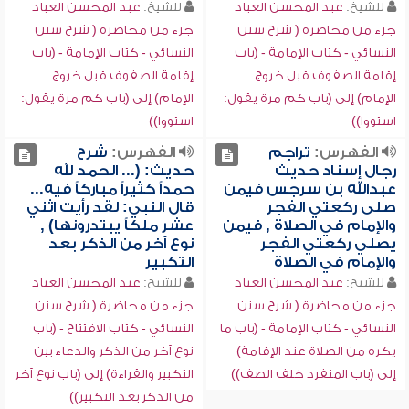
للشيخ:
عبد المحسن العباد
للشيخ:
عبد المحسن العباد
جزء من محاضرة ( شرح سنن
جزء من محاضرة ( شرح سنن
النسائي - كتاب الإمامة - (باب
النسائي - كتاب الإمامة - (باب
إقامة الصفوف قبل خروج
إقامة الصفوف قبل خروج
الإمام) إلى (باب كم مرة يقول:
الإمام) إلى (باب كم مرة يقول:
استووا))
استووا))
الفهرس:
تراجم
الفهرس:
شرح
رجال إسناد حديث
حديث: (... الحمد لله
عبدالله بن سرجس فيمن
حمداً كثيراً مباركاً فيه...
صلى ركعتي الفجر
قال النبي: لقد رأيت اثني
والإمام في الصلاة , فيمن
عشر ملكاً يبتدرونها) ,
يصلي ركعتي الفجر
نوع آخر من الذكر بعد
والإمام في الصلاة
التكبير
للشيخ:
عبد المحسن العباد
للشيخ:
عبد المحسن العباد
جزء من محاضرة ( شرح سنن
جزء من محاضرة ( شرح سنن
النسائي - كتاب الإمامة - (باب ما
النسائي - كتاب الافتتاح - (باب
يكره من الصلاة عند الإقامة)
نوع آخر من الذكر والدعاء بين
إلى (باب المنفرد خلف الصف))
التكبير والقراءة) إلى (باب نوع آخر
من الذكر بعد التكبير))