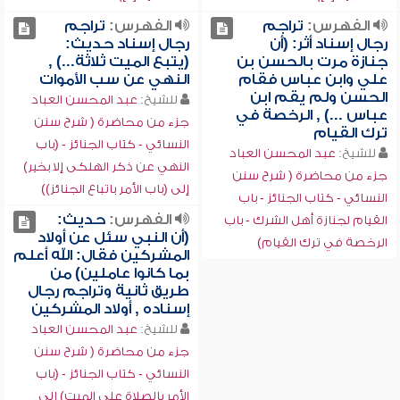
الفهرس:
تراجم
الفهرس:
تراجم
رجال إسناد أثر: (أن
رجال إسناد حديث:
جنازة مرت بالحسن بن
(يتبع الميت ثلاثة...) ,
علي وابن عباس فقام
النهي عن سب الأموات
الحسن ولم يقم ابن
للشيخ:
عبد المحسن العباد
عباس ...) , الرخصة في
جزء من محاضرة ( شرح سنن
ترك القيام
النسائي - كتاب الجنائز - (باب
للشيخ:
عبد المحسن العباد
النهي عن ذكر الهلكى إلا بخير)
جزء من محاضرة ( شرح سنن
إلى (باب الأمر باتباع الجنائز))
النسائي - كتاب الجنائز - باب
الفهرس:
حديث:
القيام لجنازة أهل الشرك - باب
(أن النبي سئل عن أولاد
الرخصة في ترك القيام)
المشركين فقال: الله أعلم
بما كانوا عاملين) من
طريق ثانية وتراجم رجال
إسناده , أولاد المشركين
للشيخ:
عبد المحسن العباد
جزء من محاضرة ( شرح سنن
النسائي - كتاب الجنائز - (باب
الأمر بالصلاة على الميت) إلى