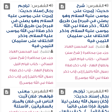
الفهرس:
شرح
الفهرس:
تراجم
حديث: (مررت على
رجال إسناد حديث:
موسى عليه السلام وهو
(مررت على موسى عليه
يصلي في قبره) من طريق
السلام وهو يصلي في
ثالثة , ذكر صلاة نبي الله
قبره) من طريق ثالثة ,
موسى عليه السلام، وذكر
ذكر صلاة نبي الله موسى
الاختلاف على سليمان
عليه السلام، وذكر
التيمي فيه
الاختلاف على سليمان
التيمي فيه
للشيخ:
عبد المحسن العباد
للشيخ:
عبد المحسن العباد
جزء من محاضرة ( شرح سنن
جزء من محاضرة ( شرح سنن
النسائي - كتاب قيام الليل
النسائي - كتاب قيام الليل
وتطوع النهار - (باب ذكر صلاة
وتطوع النهار - (باب ذكر صلاة
رسول الله بالليل) إلى (باب ذكر
رسول الله بالليل) إلى (باب ذكر
صلاة نبي الله موسى))
صلاة نبي الله موسى))
الفهرس:
تراجم
الفهرس:
معنى
رجال إسناد حديث:
قولهم: فلان أثبت
(كان رسول الله يصلي ليلاً
الناس في فلان والمراد
طويلاً، فإذا صلى قائماً
بالسفيانين , الأسئلة
ركع قائماً ...) , كيف يفعل
للشيخ:
عبد المحسن العباد