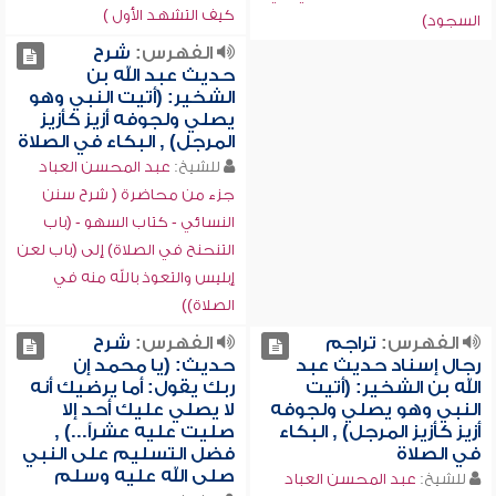
كيف التشهد الأول )
السجود)
الفهرس:
شرح
حديث عبد الله بن
الشخير: (أتيت النبي وهو
يصلي ولجوفه أزيز كأزيز
المرجل) , البكاء في الصلاة
للشيخ:
عبد المحسن العباد
جزء من محاضرة ( شرح سنن
النسائي - كتاب السهو - (باب
التنحنح في الصلاة) إلى (باب لعن
إبليس والتعوذ بالله منه في
الصلاة))
الفهرس:
تراجم
الفهرس:
شرح
رجال إسناد حديث عبد
حديث: (يا محمد إن
الله بن الشخير: (أتيت
ربك يقول: أما يرضيك أنه
النبي وهو يصلي ولجوفه
لا يصلي عليك أحد إلا
أزيز كأزيز المرجل) , البكاء
صليت عليه عشراً...) ,
في الصلاة
فضل التسليم على النبي
صلى الله عليه وسلم
للشيخ:
عبد المحسن العباد