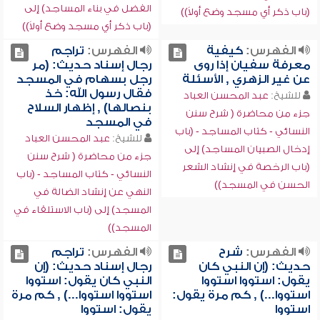
الفضل في بناء المساجد) إلى
(باب ذكر أي مسجد وضع أولاً))
(باب ذكر أي مسجد وضع أولاً))
الفهرس:
كيفية
الفهرس:
تراجم
معرفة سفيان إذا روى
رجال إسناد حديث: (مر
عن غير الزهري , الأسئلة
رجل بسهام في المسجد
فقال رسول الله: خذ
للشيخ:
عبد المحسن العباد
بنصالها) , إظهار السلاح
جزء من محاضرة ( شرح سنن
في المسجد
النسائي - كتاب المساجد - (باب
للشيخ:
عبد المحسن العباد
إدخال الصبيان المساجد) إلى
جزء من محاضرة ( شرح سنن
(باب الرخصة في إنشاد الشعر
النسائي - كتاب المساجد - (باب
الحسن في المسجد))
النهي عن إنشاد الضالة في
المسجد) إلى (باب الاستلقاء في
المسجد))
الفهرس:
شرح
الفهرس:
تراجم
حديث: (إن النبي كان
رجال إسناد حديث: (إن
يقول: استووا استووا
النبي كان يقول: استووا
استووا...) , كم مرة يقول:
استووا استووا...) , كم مرة
استووا
يقول: استووا