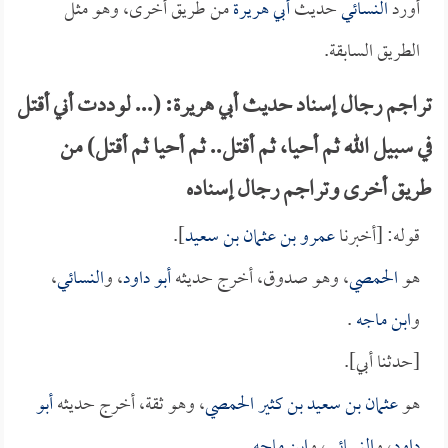
أورد
النسائي
حديث
أبي هريرة
من طريق أخرى، وهو مثل
الطريق السابقة.
تراجم رجال إسناد حديث أبي هريرة: (... لوددت أني أقتل
في سبيل الله ثم أحيا، ثم أقتل.. ثم أحيا ثم أقتل) من
طريق أخرى وتراجم رجال إسناده
قوله: [أخبرنا
عمرو بن عثمان بن سعيد
].
هو
الحمصي
، وهو صدوق، أخرج حديثه
أبو داود
، و
النسائي
،
و
ابن ماجه
.
[حدثنا أبي].
هو
عثمان بن سعيد بن كثير الحمصي
، وهو ثقة، أخرج حديثه
أبو
داود
، و
النسائي
، و
ابن ماجه
.