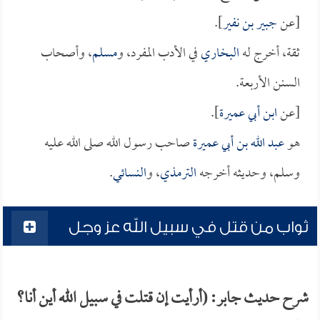
[عن
جبير بن نفير
].
ثقة، أخرج له
البخاري
في الأدب المفرد، و
مسلم
، وأصحاب
السنن الأربعة.
[عن
ابن أبي عميرة
].
هو
عبد الله بن أبي عميرة
صاحب رسول الله صلى الله عليه
وسلم، وحديثه أخرجه
الترمذي
، و
النسائي
.
ثواب من قتل في سبيل الله عز وجل
شرح حديث جابر: (أرأيت إن قتلت في سبيل الله أين أنا؟