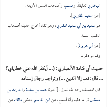
البخاري
تعليقاً، و
مسلم
، وأصحاب السنن الأربعة.
[عن
سعيد المقبري
].
هو
سعيد بن أبي سعيد المقبري
، وهو ثقة، أخرج حديثه أصحاب
الكتب الستة.
[عن
أبي هريرة
].
وقد مر ذكره.
حديث أبي قتادة الأنصاري: (... أيكفر الله عني خطاياي؟
... قال: نعم إلا الدين ...) وتراجم رجال إسناده
قال المصنف رحمه الله تعالى: [أخبرنا
محمد بن سلمة
و
الحارث بن
مسكين
قراءة عليه وأنا أسمع، عن
ابن القاسم
حدثني
مالك
عن