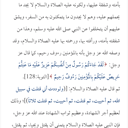
بأمته وشفقة عليها، ولكونه عليه الصلاة والسلام لا يجد ما
يحملهم عليه، وهم لا يجدون ما يتمكنون به من السفر، ويشق
عليهم أن يتخلفوا عن النبي صلى الله عليه وسلم، وهذا من
شفقته بأمته، ورأفته بها، ورحمته بها عليه الصلاة والسلام، وقد
وصفه الله عز وجل بأنه بالمؤمنين رءوف رحيم، كما قال عز
وجل:
لَقَدْ جَاءَكُمْ رَسُولٌ مِنْ أَنفُسِكُمْ عَزِيزٌ عَلَيْهِ مَا عَنِتُّمْ
حَرِيصٌ عَلَيْكُمْ بِالْمُؤْمِنِينَ رَءُوفٌ رَحِيمٌ
[التوبة:128].
ثم قال عليه الصلاة والسلام: [(
ولوددت أني قتلت في سبيل
الله، ثم أحييت، ثم قتلت، ثم أحييت، ثم قتلت ثلاثاً
)]؛ وذلك
لعظيم أجر الشهادة، وعظيم ثواب الشهادة عند الله عز وجل،
فإن النبي عليه الصلاة والسلام يتمنى أن يقتل ويحيا، ثم يقتل،