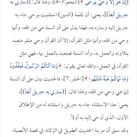
(
إِنْ هُوَ إِلَّا وَحْيٌ يُوحَى
[النجم:3-4]، وهنا قال: [(
سارني به
جبريل آنفاً
)]، يعني: أن كلمة (الدين) استثنيت بوحي جاء به
جبريل إليه وساره به، فهذا يدل على أن السنة هي من الله، وأنها
وحي من الله، وأنها مثل القرآن، إلا أن القرآن وحي متلو متعبد
بتلاوته والعمل به، وأما السنة فمتعبد بالعمل بها، فهي مثل
القرآن في العمل، والله تعالى يقول:
وَمَا آتَاكُمُ الرَّسُولُ فَخُذُوهُ
وَمَا نَهَاكُمْ عَنْهُ فَانْتَهُوا
[الحشر:7]، فالحديث يدل على أن السنة
إنما هي وحي من الله، ولهذا قال: [(
سارني به جبريل آنفاً
)]،
يعني: هذا الاستثناء جاء به جبريل واستثناه له من الإطلاق
الأول، الذي أوحي إليه به أولاً.
وقد سبق أن مر بنا الحديث الطويل في الزكاة، في قصة الأنصبة،