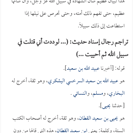
هذا لبيان عظيم شأن الشهادة في سبيل الله عز وجل، وأن شأنها
عظيم، حتى تفهم ذلك أمته، وحتى تحرص على نيلها إذا
استطاعت إلى ذلك سبيلاً.
تراجم رجال إسناد حديث: (... لوددت أني قتلت في
سبيل الله ثم أحييت ...)
قوله: [أخبرنا
عبيد الله بن سعيد
].
هو
عبيد الله بن سعيد السرخسي اليشكري
، وهو ثقة، أخرج له
البخاري
، و
مسلم
، و
النسائي
.
[حدثنا
يحيى
].
هو
يحيى بن سعيد القطان
، وهو ثقة، أخرج له أصحاب الكتب
الستة، وكلمة: يعني
ابن سعيد القطان
، هذه التي قالها من دون