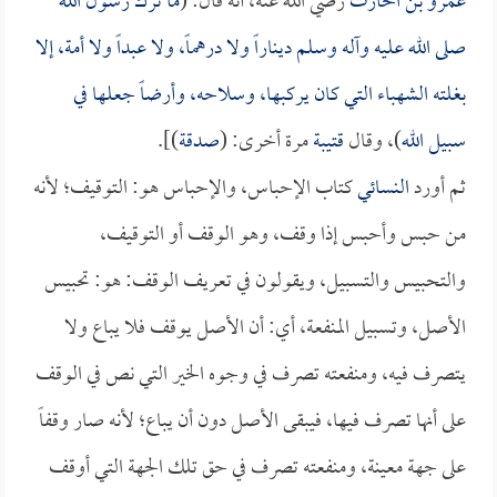
عمرو بن الحارث
رضي الله عنه، أنه قال: (
ما ترك رسول الله
صلى الله عليه وآله وسلم ديناراً ولا درهماً، ولا عبداً ولا أمة، إلا
بغلته الشهباء التي كان يركبها، وسلاحه، وأرضاً جعلها في
سبيل الله
)، وقال
قتيبة
مرة أخرى: (
صدقة
)].
ثم أورد
النسائي
كتاب الإحباس، والإحباس هو: التوقيف؛ لأنه
من حبس وأحبس إذا وقف، وهو الوقف أو التوقيف،
والتحبيس والتسبيل، ويقولون في تعريف الوقف: هو: تحبيس
الأصل، وتسبيل المنفعة، أي: أن الأصل يوقف فلا يباع ولا
يتصرف فيه، ومنفعته تصرف في وجوه الخير التي نص في الوقف
على أنها تصرف فيها، فيبقى الأصل دون أن يباع؛ لأنه صار وقفاً
على جهة معينة، ومنفعته تصرف في حق تلك الجهة التي أوقف