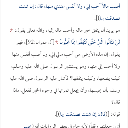
أصب مالاً أحب إلي، ولا أنفس عندي منها، قال: إن شئت
تصدقت بها
)].
هو يريد أن ينفق خير ماله وأحب ماله إليه، والله تعالى يقول:
لَنْ تَنَالُوا الْبِرَّ حَتَّى تُنْفِقُوا مِمَّا تُحِبُّونَ
[آل عمران:92]، فهو
يقول: إن هذه الأرض هي أحب مالي إلي، ولم أصب أنفس منها
ولا أحب إلي منها، وهو يستشير الرسول صلى الله عليه وسلم،
كيف يضعها، وكيف ينفقها؟ فأشار عليه الرسول صلى الله عليه
وسلم بأن يحبسها، وأن يجعل ثمرتها في وجوه الخير ففعل، ماذا
قال؟
قوله: [(
قال: إن شئت تصدقت بها
)].
أي: جعلتها وقفاً؛ لأنه جاء في بعض الروايات أنه (
يحبس