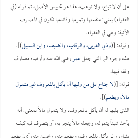
على أن لا تباع، ولا توهب، هذا هو تحبيس الأصل، ثم قوله (في
الفقراء) يعني: منفعتها وثمرتها وفائدتها تكون في المصارف
الآتية: وهي في الفقراء.
وقوله: [(
وذي القربى، والرقاب، والضيف، وابن السبيل
)].
هذه وجوه البر التي جعل
عمر
رضي الله عنه وأرضاه مصارف
وقفه فيها.
قوله: [(
لا جناح على من وليها أن يأكل بالمعروف غير متمول
مالاً، ويطعم
)].
الذي يليها له أن يأكل بالمعروف، ولا يتمول مالاً بمعنى: أنه
يأخذ شيئاً يتموله، ويجعله مالاً يتجر به، أو يتصرف فيه كيف
يشاء، وإنما يأكل بالمعروف، ويطعم منه، ويحسن منه، أي: يطعم