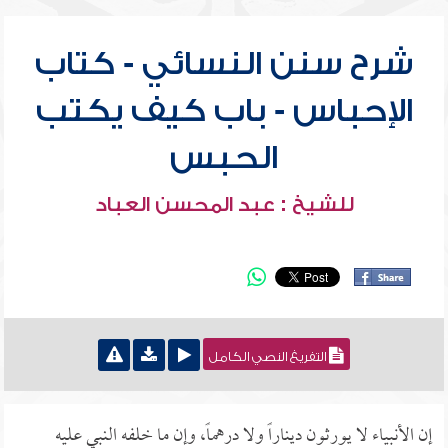
شرح سنن النسائي - كتاب
الإحباس - باب كيف يكتب
الحبس
للشيخ : عبد المحسن العباد
التفريغ النصي الكامل
إن الأنبياء لا يورثون ديناراً ولا درهماً، وإن ما خلفه النبي عليه