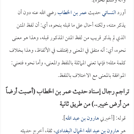
وآله وسلم نحوه].
أورد
النسائي
حديث
عمر بن الخطاب
رضي الله عنه دون أن
يذكر متنه، ولكنه أحال على ما قبله بنحوه، أي: أن لفظ المتن
الذي لم يذكر قريب من لفظ المتن المذكور قبله، وهذا هو معنى
نحوه، أي: أنه متفق في المعنى ويختلف في الألفاظ، وهذا بخلاف
كلمة مثله؛ فإنها تعني المماثلة باللفظ والمعنى، وأما نحوه فتعني:
الموافقة بالمعنى مع الاختلاف باللفظ.
تراجم رجال إسناد حديث عمر بن الخطاب (أصبت أرضاً
من أرض خيبر..) من طريق ثانية
قوله: [أخبرني
هارون بن عبد الله
].
هو
هارون بن عبد الله الحمال البغدادي
، ثقة، أخرج حديثه