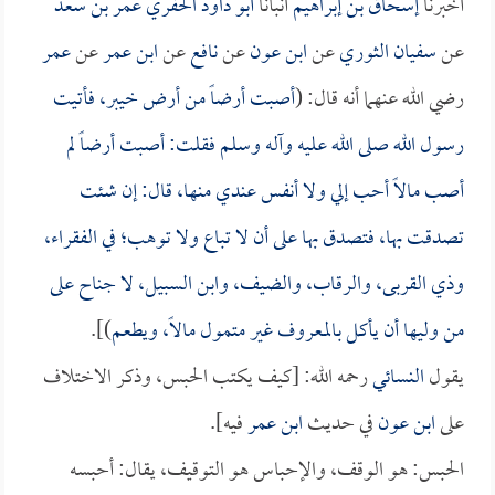
أخبرنا
إسحاق بن إبراهيم
أنبأنا
أبو داود الحفري عمر بن سعد
عن
سفيان الثوري
عن
ابن عون
عن
نافع
عن
ابن عمر
عن
عمر
رضي الله عنهما أنه قال: (
أصبت أرضاً من أرض خيبر، فأتيت
رسول الله صلى الله عليه وآله وسلم فقلت: أصبت أرضاً لم
أصب مالاً أحب إلي ولا أنفس عندي منها، قال: إن شئت
تصدقت بها، فتصدق بها على أن لا تباع ولا توهب؛ في الفقراء،
وذي القربى، والرقاب، والضيف، وابن السبيل، لا جناح على
من وليها أن يأكل بالمعروف غير متمول مالاً، ويطعم
)].
يقول
النسائي
رحمه الله: [كيف يكتب الحبس، وذكر الاختلاف
على
ابن عون
في حديث
ابن عمر
فيه].
الحبس: هو الوقف، والإحباس هو التوقيف، يقال: أحبسه