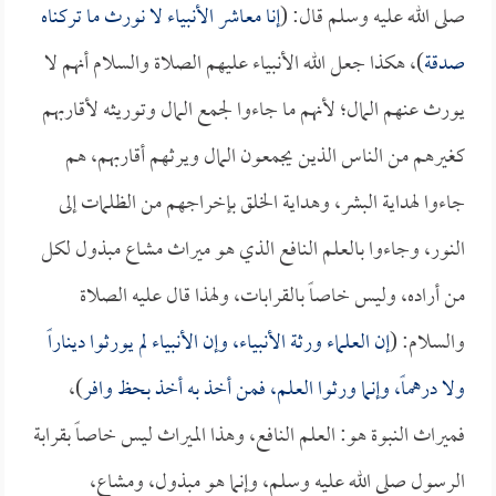
صلى الله عليه وسلم قال: (
إنا معاشر الأنبياء لا نورث ما تركناه
صدقة
)، هكذا جعل الله الأنبياء عليهم الصلاة والسلام أنهم لا
يورث عنهم المال؛ لأنهم ما جاءوا لجمع المال وتوريثه لأقاربهم
كغيرهم من الناس الذين يجمعون المال ويرثهم أقاربهم، هم
جاءوا لهداية البشر، وهداية الخلق بإخراجهم من الظلمات إلى
النور، وجاءوا بالعلم النافع الذي هو ميراث مشاع مبذول لكل
من أراده، وليس خاصاً بالقرابات، ولهذا قال عليه الصلاة
والسلام: (
إن العلماء ورثة الأنبياء، وإن الأنبياء لم يورثوا ديناراً
ولا درهماً، وإنما ورثوا العلم، فمن أخذ به أخذ بحظ وافر
)،
فميراث النبوة هو: العلم النافع، وهذا الميراث ليس خاصاً بقرابة
الرسول صلى الله عليه وسلم، وإنما هو مبذول، ومشاع،