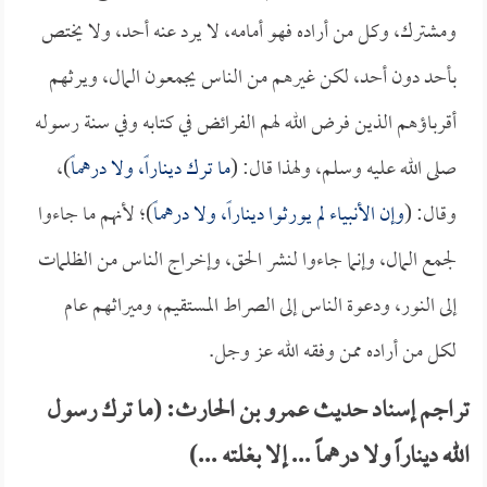
ومشترك، وكل من أراده فهو أمامه، لا يرد عنه أحد، ولا يختص
بأحد دون أحد، لكن غيرهم من الناس يجمعون المال، ويرثهم
أقرباؤهم الذين فرض الله لهم الفرائض في كتابه وفي سنة رسوله
صلى الله عليه وسلم، ولهذا قال: (
ما ترك ديناراً، ولا درهماً
)،
وقال: (
وإن الأنبياء لم يورثوا ديناراً، ولا درهماً
)؛ لأنهم ما جاءوا
لجمع المال، وإنما جاءوا لنشر الحق، وإخراج الناس من الظلمات
إلى النور، ودعوة الناس إلى الصراط المستقيم، وميراثهم عام
لكل من أراده ممن وفقه الله عز وجل.
تراجم إسناد حديث عمرو بن الحارث: (ما ترك رسول
الله ديناراً ولا درهماً ... إلا بغلته ...)