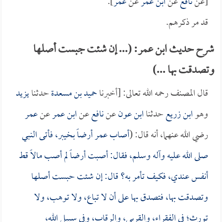
[عن
نافع
عن
ابن عمر
عن
عمر
].
قد مر ذكرهم.
شرح حديث ابن عمر: (... إن شئت جبست أصلها
وتصدقت بها ...)
قال المصنف رحمه الله تعالى: [أخبرنا
حميد بن مسعدة
حدثنا
يزيد
وهو
ابن زريع
حدثنا
ابن عون
عن
نافع
عن
ابن عمر
عن
عمر
رضي الله عنهما، أنه قال: (
أصاب
عمر
أرضاً بخيبر، فأتى النبي
صلى الله عليه وآله وسلم، فقال: أصبت أرضاً لم أصب مالاً قط
أنفس عندي، فكيف تأمر به؟ قال: إن شئت حبست أصلها
وتصدقت بها، فتصدق بها على أن لا تباع، ولا توهب، ولا
تورث؛ في الفقراء، والقربى، والرقاب، وفي سبيل الله،