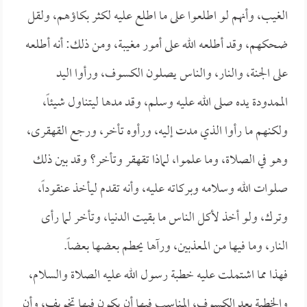
الغيب، وأنهم لو اطلعوا على ما اطلع عليه لكثر بكاؤهم، ولقل
ضحكهم، وقد أطلعه الله على أمور مغيبة، ومن ذلك: أنه أطلعه
على الجنة، والنار، والناس يصلون الكسوف، ورأوا اليد
الممدودة يده صلى الله عليه وسلم، وقد مدها ليتناول شيئاً،
ولكنهم ما رأوا الذي مدت إليه، ورأوه تأخر، ورجع القهقرى،
وهو في الصلاة، وما علموا، لماذا تقهقر وتأخر؟ وقد بين ذلك
صلوات الله وسلامه وبركاته عليه، وأنه تقدم ليأخذ عنقوداً،
وترك، ولو أخذ لأكل الناس ما بقيت الدنيا، وتأخر لما رأى
النار، وما فيها من المعذبين، ورآها يحطم بعضها بعضاً.
فهذا مما اشتملت عليه خطبة رسول الله عليه الصلاة والسلام،
والخطبة بعد الكسوف، المناسب فيها أن يكون فيها تخويف، وأن