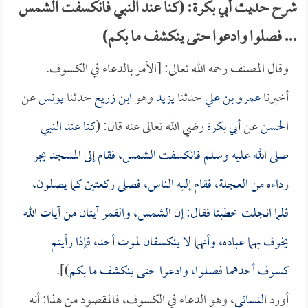
شرح حديث أبي بكرة: (كنا عند النبي فانكسفت الشمس
... فصلوا وادعوا حتى ينكشف ما بكم)
وقال المصنف رحمه الله تعالى: [الأمر بالدعاء في الكسوف.
أخبرنا
عمرو بن علي
حدثنا
يزيد
وهو
ابن زريع
حدثنا
يونس
عن
الحسن
عن
أبي بكرة
رضي الله تعالى عنه قال: (
كنا عند النبي
صلى الله عليه وسلم فانكسفت الشمس، فقام إلى المسجد يجر
رداءه من العجلة، فقام إليه الناس، فصلى ركعتين كما يصلون،
فلما انجلت خطبنا فقال: إن الشمس، والقمر آيتان من آيات الله
يخوف بهما عباده، وأنهما لا ينكسفان لموت أحد، فإذا رأيتم
كسوف أحدهما فصلوا، وادعوا حتى ينكشف ما بكم
)].
أورد
النسائي
، وهو الدعاء في الكسوف، فالمقصود من هذا: أنه