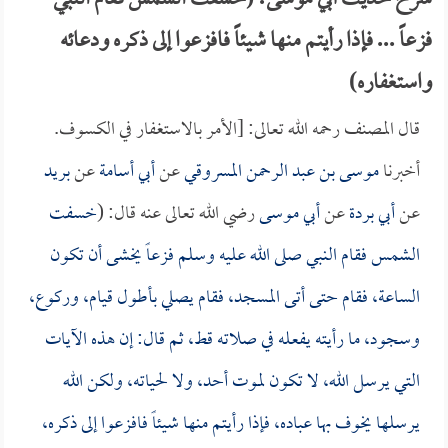
شرح حديث أبي موسى: (خسفت الشمس فقام النبي
فزعاً ... فإذا رأيتم منها شيئاً فافزعوا إلى ذكره ودعائه
واستغفاره)
قال المصنف رحمه الله تعالى: [الأمر بالاستغفار في الكسوف.
أخبرنا
موسى بن عبد الرحمن المسروقي
عن
أبي أسامة
عن
بريد
عن
أبي بردة
عن
أبي موسى
رضي الله تعالى عنه قال: (
خسفت
الشمس فقام النبي صلى الله عليه وسلم فزعاً يخشى أن تكون
الساعة، فقام حتى أتى المسجد، فقام يصلي بأطول قيام، وركوع،
وسجود، ما رأيته يفعله في صلاته قط، ثم قال: إن هذه الآيات
التي يرسل الله، لا تكون لموت أحد، ولا لحياته، ولكن الله
يرسلها يخوف بها عباده، فإذا رأيتم منها شيئاً فافزعوا إلى ذكره،