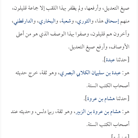
صيغ التعديل، وأرفعها، ولم يظفر بهذا اللقب إلا جماعة قليلون،
منهم
إسحاق
هذا، و
الثوري
، و
شعبة
، و
البخاري
، و
الدارقطني
،
وآخرون هم قليلون، وصفوا بهذا الوصف الذي هو من أعلى
الأوصاف، وأرفع صيغ التعديل.
[حدثنا
عبدة
].
هو:
عبدة بن سليمان الكلابي البصري
، وهو ثقة، خرج حديثه
أصحاب الكتب الستة.
[حدثنا
هشام بن عروة
].
هو:
هشام بن عروة بن الزبير
، وهو ثقة، ربما دلس، وحديثه عند
أصحاب الكتب الستة.
[عن أبيه].