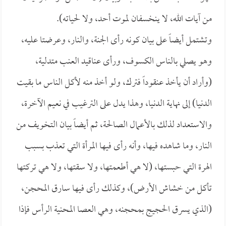
من آيات الله، لا ينخسفان لموت أحد، ولا لحياته).
وتشتمل أيضاً على بيان كونه رأى الجنة، والنار، وعرضتا عليه،
وهو يصلي بالناس الكسوف، ورأى عناقيد العنب متدلية،
(وأراد أن يأخذ عنقوداً فترك، ولو أخذ منه لأكل الناس ما بقيت
الدنيا) إلى نهاية الدنيا، وهذا يدل على الترغيب في نعيم الآخرة،
والاستعداد لذلك بالأعمال الصالحة، ثم أيضاً بيان التخويف من
النار، وما شاهده فيها، وأنه رأى فيها المرأة التي تعذب بسبب
الهرة التي حبستها، (لا هي أطعمتها، ولا سقتها، ولا هي تركتها
تأكل من خشاش الأرض)، وكذلك رأى فيها سارق المحجن،
(الذي يسرق الحجيج بمحجنه، وهي العصا المحنية الرأس فإذا