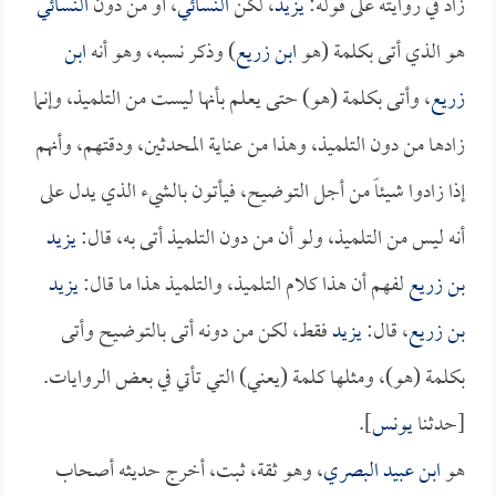
زاد في روايته على قوله:
يزيد
، لكن
النسائي
، أو من دون
النسائي
هو الذي أتى بكلمة (هو
ابن زريع
) وذكر نسبه، وهو أنه
ابن
زريع
، وأتى بكلمة (هو) حتى يعلم بأنها ليست من التلميذ، وإنما
زادها من دون التلميذ، وهذا من عناية المحدثين، ودقتهم، وأنهم
إذا زادوا شيئاً من أجل التوضيح، فيأتون بالشيء الذي يدل على
أنه ليس من التلميذ، ولو أن من دون التلميذ أتى به، قال:
يزيد
بن زريع
لفهم أن هذا كلام التلميذ، والتلميذ هذا ما قال:
يزيد
بن زريع
، قال:
يزيد
فقط، لكن من دونه أتى بالتوضيح وأتى
بكلمة (هو)، ومثلها كلمة (يعني) التي تأتي في بعض الروايات.
[حدثنا
يونس
].
هو
ابن عبيد البصري
، وهو ثقة، ثبت، أخرج حديثه أصحاب