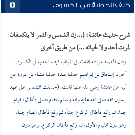
كيف الخطبة في الكسوف
شرح حديث عائشة: (... إن الشمس والقمر لا ينكسفان
لموت أحد ولا لحياته ...) من طريق أخرى
وقال المصنف رحمه الله تعالى: [باب كيف الخطبة في الكسوف.
أخبرنا
إسحاق بن إبراهيم
حدثنا
عبدة
حدثنا
هشام بن عروة
عن
أبيه عن
عائشة
رضي الله عنها قالت: (
خسفت الشمس على عهد
رسول الله صلى الله عليه وآله وسلم، فقام فصلى فأطال القيام
جداً، ثم ركع فأطال الركوع جداً، ثم رفع فأطال القيام جداً،
وهو دون القيام الأول، ثم ركع فأطال الركوع، وهو دون