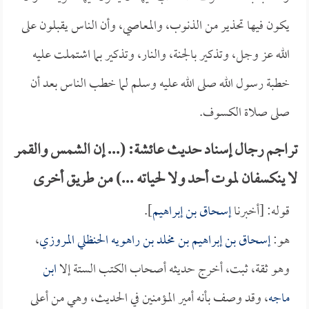
يكون فيها تحذير من الذنوب، والمعاصي، وأن الناس يقبلون على
الله عز وجل، وتذكير بالجنة، والنار، وتذكير بما اشتملت عليه
خطبة رسول الله صلى الله عليه وسلم لما خطب الناس بعد أن
صلى صلاة الكسوف.
تراجم رجال إسناد حديث عائشة: (... إن الشمس والقمر
لا ينكسفان لموت أحد ولا لحياته ...) من طريق أخرى
قوله: [أخبرنا
إسحاق بن إبراهيم
].
هو:
إسحاق بن إبراهيم بن مخلد بن راهويه الحنظلي المروزي
،
وهو ثقة، ثبت، أخرج حديثه أصحاب الكتب الستة إلا
ابن
ماجه
، وقد وصف بأنه أمير المؤمنين في الحديث، وهي من أعلى