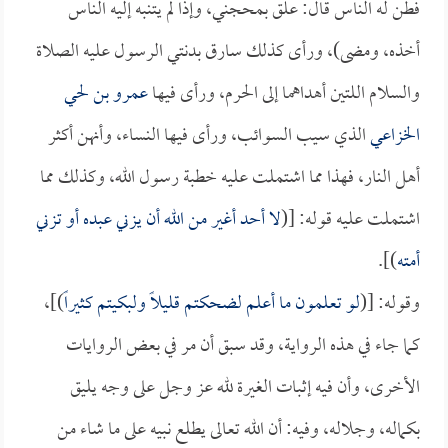
فطن له الناس قال: علق بمحجني، وإذا لم يتنبه إليه الناس
أخذه، ومضى)، ورأى كذلك سارق بدنتي الرسول عليه الصلاة
والسلام اللتين أهداهما إلى الحرم، ورأى فيها
عمرو بن لحي
الخزاعي
الذي سيب السوائب، ورأى فيها النساء، وأنهن أكثر
أهل النار، فهذا مما اشتملت عليه خطبة رسول الله، وكذلك مما
اشتملت عليه قوله: [(
لا أحد أغير من الله أن يزني عبده أو تزني
أمته
)].
وقوله: [(
لو تعلمون ما أعلم لضحكتم قليلاً ولبكيتم كثيراً
)]،
كما جاء في هذه الرواية، وقد سبق أن مر في بعض الروايات
الأخرى، وأن فيه إثبات الغيرة لله عز وجل على وجه يليق
بكماله، وجلاله، وفيه: أن الله تعالى يطلع نبيه على ما شاء من