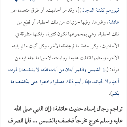
قبورهم كفتنة الدجال
)]، وقد مر أحاديث، أو طرق متعددة عن
عائشة
، وغيرها، وفيها جزئيات من تلك الخطبة، أو قطع من
تلك الخطبة، وهي بمجموعها تكون كثيرة، ولكنها متفرقة في
الأحاديث، وكل حفظ ما لم يحفظه الآخر، وكل أثبت ما لم يثبته
الآخر، وبعضها اتفقت عليه الروايات، لاسيما ما جاء فيه من
قوله: (
إن الشمس والقمر آيتان من آيات الله، لا ينخسفان لموت
أحدٍ ولا لحياته، فإذا رأيتم ذلك فصلوا وادعوا حتى ينكشف ما
بكم
).
تراجم رجال إسناد حديث عائشة: (إن النبي صلى الله
عليه وسلم خرج مخرجاً فخسف بالشمس ... فلما انصرف