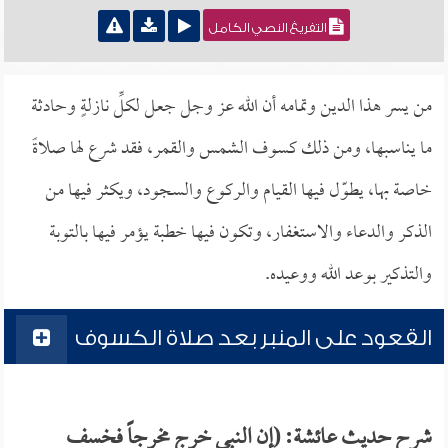
التفريغ النصي الكامل
من يسر هذا الدين وتمامه أن الله عز وجل جعل لكلِّ نازلةٍ وحادثة
ما يناسبها، ومن ذلك كسوف الشمس والقمر، فقد شرع لها صلاةً
خاصة بها، يطوّل فيها القيام والركوع والسجود، ويكثر فيها من
الذكر والدعاء والاستغفار، وتكون فيها خطبة يؤمر فيها بالتوبة
والتذكير بوعد الله ووعيده.
القعود على المنبر بعد صلاة الكسوف
شرح حديث عائشة: (إن النبي خرج مخرجاً فخسف