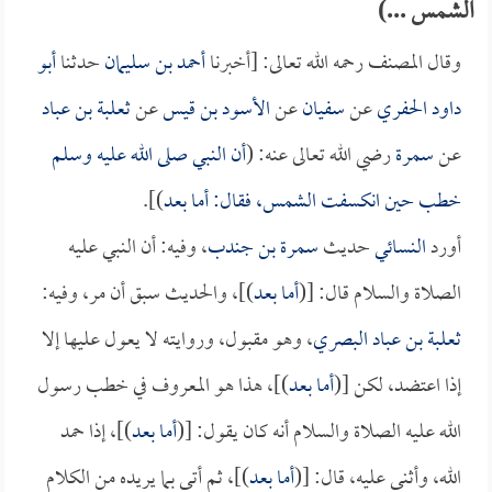
الشمس ...)
وقال المصنف رحمه الله تعالى: [أخبرنا
أحمد بن سليمان
حدثنا
أبو
داود الحفري
عن
سفيان
عن
الأسود بن قيس
عن
ثعلبة بن عباد
عن
سمرة
رضي الله تعالى عنه: (
أن النبي صلى الله عليه وسلم
خطب حين انكسفت الشمس، فقال: أما بعد
)].
أورد
النسائي
حديث
سمرة بن جندب
، وفيه: أن النبي عليه
الصلاة والسلام قال: [(
أما بعد
)]، والحديث سبق أن مر، وفيه:
ثعلبة بن عباد البصري
، وهو مقبول، وروايته لا يعول عليها إلا
إذا اعتضد، لكن [(
أما بعد
)]، هذا هو المعروف في خطب رسول
الله عليه الصلاة والسلام أنه كان يقول: [(
أما بعد
)]، إذا حمد
الله، وأثنى عليه، قال: [(
أما بعد
)]، ثم أتى بما يريده من الكلام