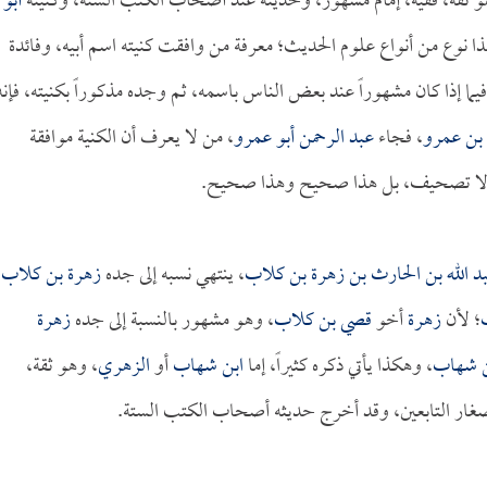
و ثقة، فقيه، إمام مشهور، وحديثه عند أصحاب الكتب الستة، وكنيته
أبو
ذا نوع من أنواع علوم الحديث؛ معرفة من وافقت كنيته اسم أبيه، وفائدة
يما إذا كان مشهوراً عند بعض الناس باسمه، ثم وجده مذكوراً بكنيته، فإنه
 بن عمرو
، فجاء
عبد الرحمن أبو عمرو
، من لا يعرف أن الكنية موافقة
نه لا تصحيف، بل هذا صحيح وهذا صحيح.
بد الله بن الحارث بن زهرة بن كلاب
، ينتهي نسبه إلى جده
زهرة بن كلاب
،
؛ لأن
زهرة
أخو
قصي بن كلاب
، وهو مشهور بالنسبة إلى جده
زهرة
ن شهاب
، وهكذا يأتي ذكره كثيراً، إما
ابن شهاب
أو
الزهري
، وهو ثقة،
غار التابعين، وقد أخرج حديثه أصحاب الكتب الستة.