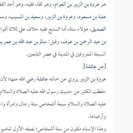
هو
عروة بن الزبير بن العوام
، وهو ثقة، فقيه، وهو أحد الفق
عتبة بن مسعود
، و
عروة بن الزبير
، و
سعيد بن المسيب
، و
سلي
الصديق
، هؤلاء ستة، أما السابع ففيه خلاف على ثلاثة أقو
بن عبد الرحمن بن عوف
، وقيل:
سالم بن عبد الله بن عمر 
السبعة المعروفين في المدينة في عصر التابعين.
[عن
عائشة
].
عروة بن الزبير
يروي عن خالته
عائشة
رضي الله عنها؛ لأن 
حفظت الكثير من حديث رسول الله عليه الصلاة والسلام و
عليه الصلاة والسلام سبعة أشخاص ستة رجال وامرأة واحدة،
وأرضاها.
وهذا الإسناد مكون من ستة أشخاص؛ نصفه الأول شاميون؛ ل