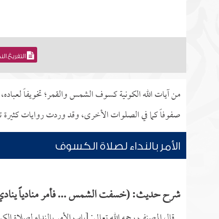
التفريغ ال
من آيات الله الكونية كسوف الشمس والقمر؛ تخويفاً لعباده،
صفوفاً كما في الصلوات الأخرى، وقد وردت روايات كثيرة تب
الأمر بالنداء لصلاة الكسوف
شرح حديث: (خسفت الشمس ... فأمر منادياً ينادي:
قال المصنف رحمه الله تعالى: [باب الأمر بالنداء لصلاة ال