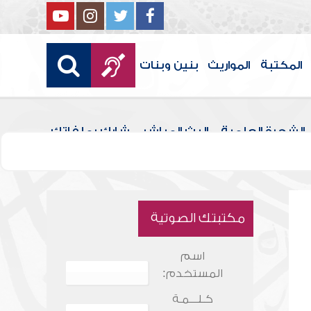
المكتبة
المواريث
بنين وبنات
الشجرة العلمية
البث المباشر
شارك بملفاتك
مكتبتك الصوتية
اسم
المستخدم:
كـلـــمـة