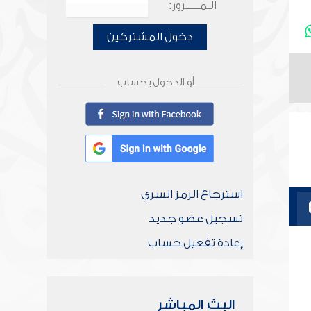
الـمـــــرور:
دخول المشتركين
أو الدخول بحساب
استرجاع الرمز السري
تسجيل عضو جديد
إعادة تفعيل حساب
البث المباشر