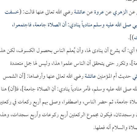
عن
الزهري
عن
عروة
عن
عائشة
رضي الله تعالى عنها قالت: (
خسفت
 صلى الله عليه وسلم منادياً ينادي: أن الصلاة جامعة، فاجتمعوا،
ت
)].
؛ أي: أنه يشرع أن ينادى لها، وأن يُعلم الناس بحصول الكسوف، لكن هذه
عة]، وتكرر حتى يتحقق أن الناس علموا هذا، وليس لها جمل متعددة
ئي
حديث أم المؤمنين
عائشة
رضي الله تعالى عنها وأرضاها: [أن الشمس
 الله عليه وسلم، فأمر منادياً ينادي: أنِ الصلاة جامعة]، فـ(أن) هنا
 الصلاة جامعة، ثم حضر الناس، واصطفوا، وصلى بهم أربع ركعات في ركعتي
ن وسجدتان، فيكون مجموع الركعتين أربع ركوعات وأربع سجدات، وهذه
لاة والسلام أنه فعلها.