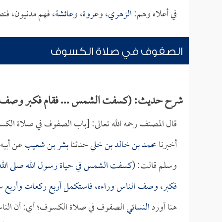
في أعلاه وهم:
الزهري
، و
عروة
، و
عائشة
، فهم مدنيون، فن
الصفوف في صلاة الكسوف
شرح حديث: (كسفت الشمس ... فقام فكبر وصف ال
قال المصنف رحمه الله تعالى: [باب الصفوف في صلاة الك
أخبرنا
محمد بن خالد بن خلي
حدثنا
بشر بن شعيب
عن أبيه
وسلم قالت: (
كسفت الشمس في حياة رسول الله صلى الله 
فكبر، وصف الناس وراءه، فاستكمل أربع ركعات وأربع
هنا أورد
النسائي
الصفوف في صلاة الكسوف؛ أي: أن الناس ي