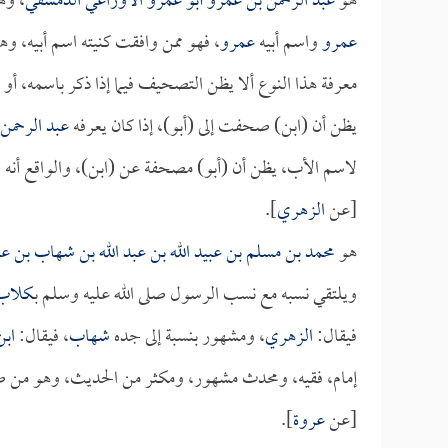
هو
عبد الرحمن بن عمرو أبو عمرو الأوزاعي الدمشقي
، وه
عمرو
واسم أبيه
عمرو
، فهو ممن وافقت كنيته اسم أبيه، وه
معرفة هذا النوع ألا يظن التصحيف فيما إذا ذكر باسمه، أو ف
يظن أن (ابن) صحفت إلى (أبو)، إذا كان يعرفه
عبد الرحمن
لاسم الأب، يظن أن (أبو) مصحفة عن (ابن)، والواقع أ
[عن
الزهري
].
هو
محمد بن مسلم بن عبيد الله بن عبد الله بن شهاب بن ع
ويلتقي نسبه مع نسب الرسول صلى الله عليه وسلم بـ
كلاب
فيقال:
الزهري
، ومشهور بنسبة إلى جده
شهاب
، فيقال:
اب
إمام، فقيه، ومحدث مشهور، ومكثر من الحديث، وهو من ص
[عن
عروة
].