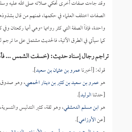
وقد جاءت صفات أخرى تحكي صلاته صلى الله عليه وسلم، 
الصفات اختلف العلماء في حكمها، فمنهم من قال بشذوذها؛
واحدة، فإذاً الصفة التي كثر رواتها -وهي أنها ركعتان وف
كما سيأتي في الطرق الآتية، فالحديث مشتمل على ما ترج
تراجم رجال إسناد حديث: (خسفت الشمس ... فأمر من
قوله: [أخبرنا
عمرو بن عثمان بن سعيد
].
هو
عمرو بن سعيد بن كثير بن دينار الحمصي
، وهو صدوق،
[حدثنا
الوليد
].
هو
ابن مسلم الدمشقي
، وهو ثقة، كثير التدليس والتسوي
[عن
الأوزاعي
].