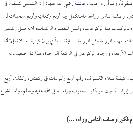
صفوفاً، وقد أورد حديث
عائشة
رضي الله عنها: [أن الشمس كسفت في
فكبر، وصف الناس وراءه، فاستكمل بهم أربع ركعاتٍ وأربع سجدات]،
اد بالركعات هنا الركوعات، وليس المقصود الركعات؛ لأنه صلى ركعتين
 فهذه الرواية مثل الرواية السابقة تماماً في بيان كيفية الصلاة، إلا أنه ما
عات الأربعة، ووجود الركوعين في الركعة الواحدة، هذا مما اختصت به
 بيان كيفية صلاة الكسوف، وأنها أربع ركوعات في ركعتين، وكذلك أربع
ن إيراد الحديث هو ذكر الصفوف وراءه صلى الله عليه وسلم، وأنها تشرع
 فكبر وصف الناس وراءه ...)