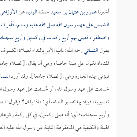
أخبرنا
عمرو بن عثمان بن سعيد
حدثنا
الوليد
عن
الأوزاعي
الشمس على عهد رسول الله صلى الله عليه وسلم، فأمر النبي
واصطفوا، فصلى بهم أربع ركعات في ركعتين وأربع سجدا
يقول
النسائي
رحمه الله: باب الأمر بالنداء لصلاة الكسوف
المناداة تكون على هيئة خاصة؛ وهي أن يقال: [الصلاة جام
فيؤتى بهذه العبارة وهي: [الصلاة جامعة]، وقد أورد
النسا
خسفت على عهد رسول الله، أو خُسفت على عهد رسول الله صلى
تفسيرية، فيراد بها تفسير النداء، أي: ماذا يقال؟ فيقول:
وأربع سجدات؛ أي: أنه صلى ركعتين، في كل ركعة ركوعا
الهيئة والكيفية هي المحفوظة الثابتة عن رسول الله عليه الص