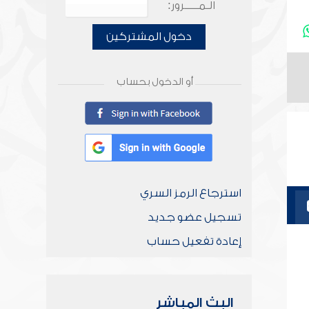
الـمـــــرور:
دخول المشتركين
أو الدخول بحساب
استرجاع الرمز السري
تسجيل عضو جديد
إعادة تفعيل حساب
البث المباشر