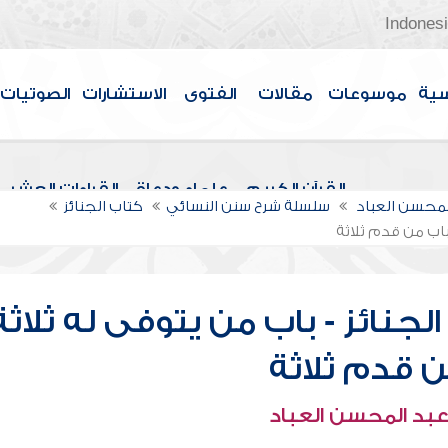
Indones
سية
موسوعات
مقالات
الفتوى
الاستشارات
الصوتيات
القرآن الكريم
علماء ودعاة
القراءات العشر
لمحسن العباد
سلسلة شرح سنن النسائي
كتاب الجنائز
 باب من قدم ثلاثة
جنائز - باب من يتوفى له ثلاثة 
ن قدم ثلاثة
عبد المحسن العباد