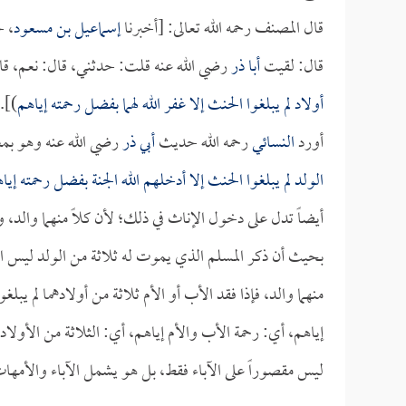
قال المصنف رحمه الله تعالى: [أخبرنا
إسماعيل بن مسعود
، ح
قال: لقيت
أبا ذر
رضي الله عنه قلت: حدثني، قال: نعم، قال
أولاد لم يبلغوا الحنث إلا غفر الله لهما بفضل رحمته إياهم
)].
أورد
النسائي
رحمه الله حديث
أبي ذر
رضي الله عنه وهو ب
الولد لم يبلغوا الحنث إلا أدخلهم الله الجنة بفضل رحمته إيا
أيضاً تدل على دخول الإناث في ذلك؛ لأن كلاً منهما والد، 
بحيث أن ذكر المسلم الذي يموت له ثلاثة من الولد ليس الم
منهما والد، فإذا فقد الأب أو الأم ثلاثة من أولادهما لم يبل
إياهم، أي: رحمة الأب والأم إياهم، أي: الثلاثة من الأولا
ليس مقصوراً على الآباء فقط، بل هو يشمل الآباء والأمها