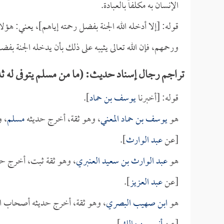
الإنسان به مكلفاً بالعبادة.
قوله: [إلا أدخله الله الجنة بفضل رحمته إياهم]، يعني: هؤ
ورحمهم، فإن الله تعالى يثيبه على ذلك بأن يدخله الجنة بفض
تراجم رجال إسناد حديث: (ما من مسلم يتوفى له ثلاثة 
قوله: [أخبرنا
يوسف بن حماد
].
هو
يوسف بن حماد المعني
، وهو ثقة، أخرج حديثه
مسلم
، و
[عن
عبد الوارث
].
هو
عبد الوارث بن سعيد العنبري
، وهو ثقة ثبت، أخرج ح
[عن
عبد العزيز
].
هو
ابن صهيب البصري
، وهو ثقة، أخرج حديثه أصحاب ال