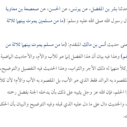
دثنا
بشر بن المفضل
، عن
يونس
، عن
الحسن
، عن
صعصعة بن معاوية
 رسول الله صلى الله عليه وسلم: (
ما من مسلمين يموت بينهما ثلاثة
معنى حديث
أنس بن مالك
المتقدم: (
ما من مسلم يموت بينهما ثلاثة من
هم
) وهذا فيه بيان أن هذا الفضل إنما هو للأب والأم، والأحاديث الماضية
وكلاً منهما له ذلك الأجر والثواب، وهذا الحديث فيه التفصيل والتوضيح،
قصود به الوالد فقط الذي هو الأب، بل المقصود به الأب والأم؛ لأن كلاً
غوا الحلم، فإن الله عز وجل يثيبه على ذلك بأن يدخله الجنة بفضل رحمته
د، والحديث دال على ما دل عليه الذي قبله وفيه التوضيح والبيان بأن الحكم
ت.