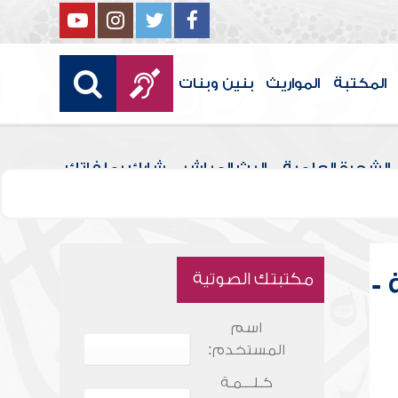
المكتبة
المواريث
بنين وبنات
الشجرة العلمية
البث المباشر
شارك بملفاتك
-
مكتبتك الصوتية
اسم
المستخدم:
كـلـــمـة