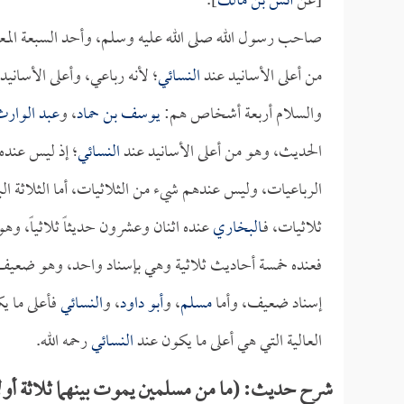
[عن
أنس بن مالك
].
صاحب رسول الله صلى الله عليه وسلم، وأحد السبعة المعر
من أعلى الأسانيد عند
النسائي
؛ لأنه رباعي، وأعلى الأسانيد
والسلام أربعة أشخاص هم:
يوسف بن حماد
، و
عبد الوارث
الحديث، وهو من أعلى الأسانيد عند
النسائي
؛ إذ ليس عنده
الرباعيات، وليس عندهم شيء من الثلاثيات، أما الثلاثة ال
ثلاثيات، فـ
البخاري
عنده اثنان وعشرون حديثاً ثلاثياً، وهو
فعنده خمسة أحاديث ثلاثية وهي بإسناد واحد، وهو ضعيف، 
إسناد ضعيف، وأما
مسلم
، و
أبو داود
، و
النسائي
فأعلى ما ي
العالية التي هي أعلى ما يكون عند
النسائي
رحمه الله.
شرح حديث: (ما من مسلمين يموت بينهما ثلاثة أولاد لم