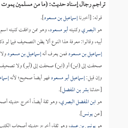
تراجم رجال إسناد حديث: (ما من مسلمين يموت بينهما ث
قوله: [أخبرنا
إسماعيل بن مسعود
].
هو
البصري
وكنيته
أبو مسعود
، وهو ممن وافقت كنيته اسم 
أبيه، وقالوا: معرفة هذا النوع ألا يظن التصحيف فيما لو ذك
إسماعيل بن مسعود
فمن يعرف أنه
إسماعيل بن مسعود
ولا 
صحفت إلى (ابن) أو (ابن) صحفت إلى (أبو) ولا تصحيف ف
وإن قيل:
إسماعيل أبو مسعود
فهو أيضاً صحيح؛ لأنه
إسماع
[حدثنا
بشر بن المفضل
].
هو
ابن المفضل البصري
، وهو ثقة أيضاً، أخرج حديثه أص
[عن
يونس
].
هو
يونس بن عبيد
، وهو ثقة، أخرج حديثه أصحاب الكتب 