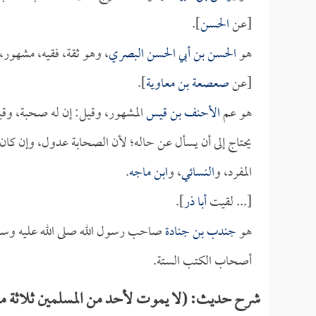
[عن
الحسن
].
هو
الحسن بن أبي الحسن البصري
، وهو ثقة، فقيه، مشهو
[عن
صعصعة بن معاوية
].
هو عم
الأحنف بن قيس
المشهور، وقيل: إن له صحبة، وقيل
يحتاج إلى أن يسأل عن حاله؛ لأن الصحابة عدول، وإن كان تا
المفرد، و
النسائي
، و
ابن ماجه
.
[... لقيت
أبا ذر
].
هو
جندب بن جنادة
صاحب رسول الله صلى الله عليه وسلم
أصحاب الكتب الستة.
شرح حديث: (لا يموت لأحد من المسلمين ثلاثة من ال