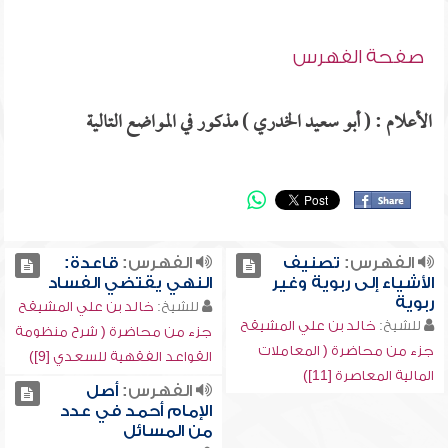
صفحة الفهرس
الأعلام : ( أبو سعيد الخدري ) مذكور في المواضع التالية
الفهرس:
تصنيف
الفهرس:
قاعدة:
الأشياء إلى ربوية وغير
النهي يقتضي الفساد
ربوية
للشيخ:
خالد بن علي المشيقح
للشيخ:
خالد بن علي المشيقح
جزء من محاضرة ( شرح منظومة
جزء من محاضرة ( المعاملات
القواعد الفقهية للسعدي [9])
المالية المعاصرة [11])
الفهرس:
أصل
الإمام أحمد في عدد
من المسائل