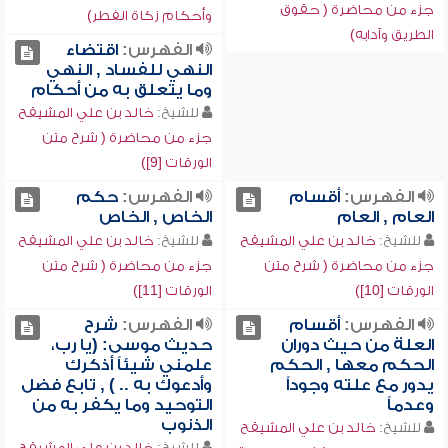
جزء من محاضرة ( حقوق
وأحكام زكاة الفطر)
الطريق وآدابه)
الفهرس:
اقتضاء
النهي للفساد , النهي
وما يتعلق به من أحكام
للشيخ:
خالد بن علي المشيقح
جزء من محاضرة ( شرح متن
الورقات [9])
الفهرس:
أقسام
الفهرس:
حكم
العام , العام
الخاص , الخاص
للشيخ:
خالد بن علي المشيقح
للشيخ:
خالد بن علي المشيقح
جزء من محاضرة ( شرح متن
جزء من محاضرة ( شرح متن
الورقات [10])
الورقات [11])
الفهرس:
أقسام
الفهرس:
شرح
العلة من حيث دوران
حديث موسى: (يا رب،
الحكم معها , الحكم
علمني شيئاً أذكرك
يدور مع علته وجوداً
وأدعوك به .. ) , تابع فضل
وعدماً
التوحيد وما يكفر به من
الذنوب
للشيخ:
خالد بن علي المشيقح
للشيخ:
خالد بن علي المشيقح