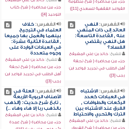
جزء من محاضرة ( شرح منظومة
جزء من محاضرة ( شرح كتاب
القواعد الفقهية للسعدي [11])
التوحيد [4])
الفهرس:
النهي
الفهرس:
خلاف
العائد إلى ذات المنهي
العلماء في الترجيح
عنه , القاعدة التاسعة:
بينهما والعمل بها جميعاً
هل النهي يقتضي
, القاعدة الثانية عشرة:
الفساد؟
في العبادات الواردة على
وجوه متعددة
للشيخ:
خالد بن علي المشيقح
للشيخ:
خالد بن علي المشيقح
جزء من محاضرة ( شرح تحفة
جزء من محاضرة ( شرح تحفة
أهل الطلب في تجريد قواعد ابن
أهل الطلب في تجريد قواعد ابن
رجب [3])
رجب [3])
الفهرس:
الاشتباه
الفهرس:
العلة في
في العبادات كعدد
الأصناف الربوية الأربعة
الركعات والطوافات ,
, تابع شرح حديث: (الذهب
الفرق عند الاشتباه بين
بالذهب ربا إلا هاء وهاء ..)
الترك والتحري والاحتياط
للشيخ:
خالد بن علي المشيقح
للشيخ:
خالد بن علي المشيقح
جزء من محاضرة ( شرح عمدة
جزء من محاضرة ( شرح الفروق