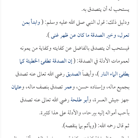
يستحب له أن يتصدق به.
ودليل ذلك: قول النبي صلى الله عليه وسلم: (
وابدأ بمن
تعول، وخير الصدقة ما كان عن ظهر غنى
).
فيستحب أن يتصدق بالفاضل عن كفايته وكفاية من يمونه
لعمومات الأدلة في الصدقة: (
إن الصدقة تطفئ الخطيئة كما
يطفئ الماء النار
)، وأيضاً
الصديق
رضي الله تعالى عنه تصدق
بجميع ماله، وإسناده حسن، و
عمر
تصدق بنصف ماله، و
عثمان
جهز جيش العسرة، و
أبو طلحة
رضي الله تعالى عنه تصدق
بأحب أمواله إليه بيرحاء، والأدلة على هذا كثيرة.
ثم قال رحمه الله: (ويأثم بما ينقصه).