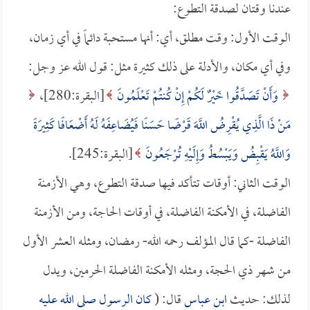
عندنا وقتان لصدقة التطوع:
الوقت الأول: وقت مطلق، أي: أنها مستحبة دائماً في أي زمان،
وفي أي مكان، والأدلة على ذلك كثيرة مثل: قول الله عز وجل:
وَأَنْ تَصَدَّقُوا خَيْرٌ لَكُمْ إِنْ كُنتُمْ تَعْلَمُونَ
[البقرة:280]،
مَنْ ذَا الَّذِي يُقْرِضُ اللَّهَ قَرْضًا حَسَنًا فَيُضَاعِفَهُ لَهُ أَضْعَافًا كَثِيرَةً
وَاللَّهُ يَقْبِضُ وَيَبْسُطُ وَإِلَيْهِ تُرْجَعُونَ
[البقرة:245].
الوقت الثاني: أوقات تتأكد فيها صدقة التطوع، وهي الأزمنة
الفاضلة، في الأمكنة الفاضلة، في أوقات الحاجة، ومن الأزمنة
الفاضلة -كما قال المؤلف رحمه الله- رمضان، ومثله العشر الأول
من شهر ذي الحجة، ومثله الأمكنة الفاضلة الحرمين، ويدل
لذلك: حديث
ابن عباس
قال: (
كان الرسول صلى الله عليه