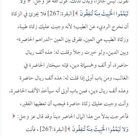
نقول: ليس جائزاً، ويدل لذلك: قول الله عز وجل:
وَلا
تَيَمَّمُوا الْخَبِيثَ مِنْهُ تُنفِقُونَ
[البقرة:267] فلا يجزئ في الزكاة
أن نخرج الرديء عن الطيب؛ لأنه وجبت عليك زكاة طيبة،
وزكاة الطيب هي العين، ففرق بين العين -الدراهم الحاضرة-
وبين الدين، ولو خيرت رجلاً وقلت له: هذه ألف ريال
حاضرة، أو ألف وخمسمائة دين، فإنه سيختار الحاضرة في
الغالب، ومن باب أولى إذا قلت له: هذه ألف ريال حاضرة
وهذه ألف ريال دين، فمن باب أولى أنه سيأخذ الألف الحاضرة،
وأنت وجبت عليك زكاة حاضرة فيجب أن تعطيها الفقير،
فأخرجت بدلاً من هذا المال الحاضر ديناً وقد قال عز وجل:
وَلا تَيَمَّمُوا الْخَبِيثَ مِنْهُ تُنفِقُونَ
[البقرة:267] ، فأنت