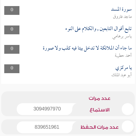
سورة المسد
0
ماجد فاروق
تابع أقوال التابعين , والكلام على النوء
0
ياسر برهامي
ما جاء أن الملائكة لا تدخل بيتا فيه كلب ولا صورة
0
أحمد حطيبة
يا مركزي
0
أبو عبد الملك
عدد مرات
3094997970
الاستماع
عدد مرات الحفظ
839651961