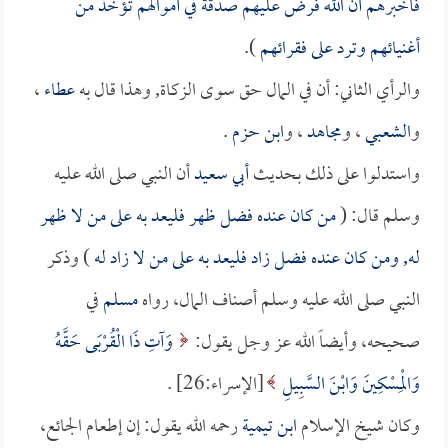
فأخبرهم أن الله فرض عليهم صدقة في أموالهم تؤخذ من
أغنيائهم وترد على فقرائهم
).
والرأي الثاني: أن في المال حق سوى الزكاة, وهذا قال به
عطاء
،
و
الشعبي
، و
مجاهد
، و
ابن حزم
.
واستدلوا على ذلك بحديث
أبي سعيد
أن النبي صلى الله عليه
وسلم قال: (
من كان عنده فضل ظهر فليعد به على من لا ظهر
له, ومن كان عنده فضل زاد فليعد به على من لا زاد له
) وذكر
النبي صلى الله عليه وسلم أصناف المال، رواه
مسلم
في
صحيحه، وأيضاً الله عز وجل يقول:
وَآتِ ذَا الْقُرْبَى حَقَّهُ
وَالْمِسْكِينَ وَابْنَ السَّبِيلِ
[الإسراء:26] .
وكان شيخ الإسلام
ابن تيمية
رحمه الله يقول: إن إطعام الجائع،