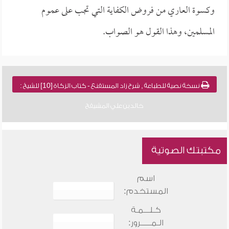
وكسوة العاري من فروض الكفاية التي تجب على عموم
المسلمين، وهذا القول هو الصواب.
نسخة نصية للطباعة , شرح زاد المستقنع - كتاب الزكاة [10] للشيخ :
خالد بن علي المشيقح
مكتبتك الصوتية
اسم
المستخدم:
كـلـــمـة
الـمـــــرور: