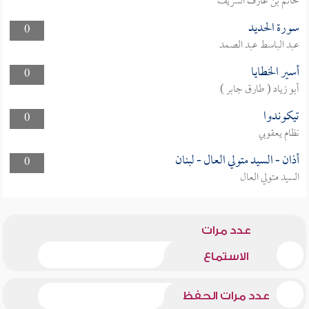
حاتم بن عارف الشريف
سورة الحديد
0
عبد الباسط عبد الصمد
أسير الخطايا
0
أبو زياد ( طارق جابر )
تيكوندوا
0
نظام يعقوبي
أذان - السيد متولي العال - لبنان
0
السيد متولي العال
عدد مرات
الاستماع
عدد مرات الحفظ