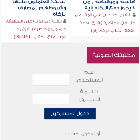
هاشم ومواليهم , من
الثالث: العاملون عليها
لا يجوز دفع الزكاة إليه
وشروطهم , مصارف
الزكاة
للشيخ:
خالد بن علي المشيقح
للشيخ:
خالد بن علي المشيقح
جزء من محاضرة ( شرح عمدة
جزء من محاضرة ( شرح زاد
الفقه - كتاب الزكاة [8])
المستقنع - كتاب الزكاة [8])
مكتبتك الصوتية
اسم
المستخدم:
كـلـــمـة
الـمـــــرور:
دخول المشتركين
أو الدخول بحساب