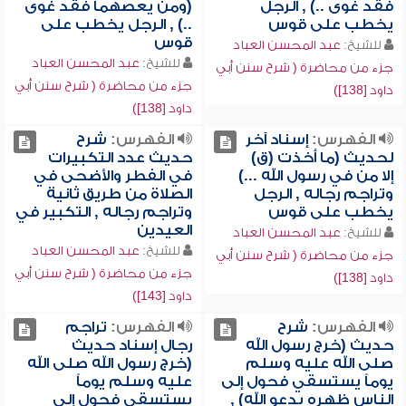
فقد غوى ..) , الرجل
(ومن يعصهما فقد غوى
يخطب على قوس
..) , الرجل يخطب على
قوس
للشيخ:
عبد المحسن العباد
للشيخ:
عبد المحسن العباد
جزء من محاضرة ( شرح سنن أبي
جزء من محاضرة ( شرح سنن أبي
داود [138])
داود [138])
الفهرس:
إسناد آخر
الفهرس:
شرح
لحديث (ما أخذت (ق)
حديث عدد التكبيرات
إلا من في رسول الله ...)
في الفطر والأضحى في
وتراجم رجاله , الرجل
الصلاة من طريق ثانية
يخطب على قوس
وتراجم رجاله , التكبير في
العيدين
للشيخ:
عبد المحسن العباد
للشيخ:
عبد المحسن العباد
جزء من محاضرة ( شرح سنن أبي
جزء من محاضرة ( شرح سنن أبي
داود [138])
داود [143])
الفهرس:
شرح
الفهرس:
تراجم
حديث (خرج رسول الله
رجال إسناد حديث
صلى الله عليه وسلم
(خرج رسول الله صلى الله
يوماً يستسقي فحول إلى
عليه وسلم يوماً
الناس ظهره يدعو الله) ,
يستسقي فحول إلى