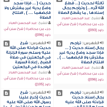
ثالثة لحديث (... قطع
حديث ( ... فإذا سجد
الله أثره...) وتراجم رجال
وضع يديه غير مفترش ولا
إسنادها , ما يقطع الصلاة
قابضهما .... ) , افتتاح
الصلاة
للشيخ:
عبد المحسن العباد
للشيخ:
عبد المحسن العباد
جزء من محاضرة ( شرح سنن أبي
جزء من محاضرة ( شرح سنن أبي
داود [093])
داود [096])
الفهرس:
تراجم
الفهرس:
شرح
رجال إسناد حديث ( ...
حديث قراءته صلى الله
فإذا سجد وضع يديه غير
عليه وسلم سورة الزلزلة
مفترش ولا قابضهما ... ) ,
في الركعتين في صلاة
افتتاح الصلاة
الصبح , إعادة السورة
الواحدة في الركعتين
للشيخ:
عبد المحسن العباد
للشيخ:
عبد المحسن العباد
جزء من محاضرة ( شرح سنن أبي
جزء من محاضرة ( شرح سنن أبي
داود [096])
داود [105])
الفهرس:
تراجم
الفهرس:
شرح
رجال إسناد حديث
حديث (خرج علينا
قراءته صلى الله عليه
رسول الله صلى الله عليه
وسلم الزلزلة في
وسلم ونحن نقترئ...) , ما