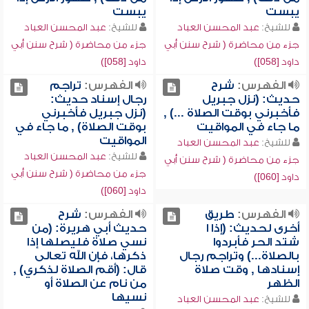
يبست
يبست
للشيخ:
عبد المحسن العباد
للشيخ:
عبد المحسن العباد
جزء من محاضرة ( شرح سنن أبي
جزء من محاضرة ( شرح سنن أبي
داود [058])
داود [058])
الفهرس:
شرح
الفهرس:
تراجم
حديث: (نزل جبريل
رجال إسناد حديث:
فأخبرني بوقت الصلاة ...) ,
(نزل جبريل فأخبرني
ما جاء في المواقيت
بوقت الصلاة) , ما جاء في
المواقيت
للشيخ:
عبد المحسن العباد
للشيخ:
عبد المحسن العباد
جزء من محاضرة ( شرح سنن أبي
جزء من محاضرة ( شرح سنن أبي
داود [060])
داود [060])
الفهرس:
طريق
الفهرس:
شرح
أخرى لحديث: (إذا ا
حديث أبي هريرة: (من
شتد الحر فأبردوا
نسي صلاة فليصلها إذا
بالصلاة...) وتراجم رجال
ذكرها، فإن الله تعالى
إسنادها , وقت صلاة
قال: (أقم الصلاة لذكري) ,
الظهر
من نام عن الصلاة أو
نسيها
للشيخ:
عبد المحسن العباد