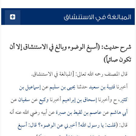
المبالغة في الاستنشاق
شرح حديث: (أسبغ الوضوء وبالغ في الاستنشاق إلا أن
تكون صائماً)
قال المصنف رحمه الله تعالى: [المبالغة في الاستنشاق.
أخبرنا
قتيبة بن سعيد
حدثنا
يحيى بن سليم
عن
إسماعيل بن
كثير
، ح وأخبرنا
إسحاق بن إبراهيم
أخبرنا
وكيع
عن
سفيان
عن
أبي هاشم
عن
عاصم بن لقيط بن صبرة
عن أبيه رضي الله عنه أنه
قال: (
قلت: يا رسول الله! أخبرني عن الوضوء؟ قال: أسبغ