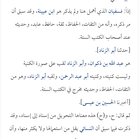
إذاً: فـ
سفيان
الذي أهمل هنا ولم يذكر هو
ابن عيينة
، وقد سبق أن
مر ذكره، وأنه من الثقات، الحفاظ، ثقة، حافظ، عابد، وحديثه
عند أصحاب الكتب الستة.
[حدثنا
أبو الزناد
].
هو
عبد الله بن ذكوان
، و
أبو الزناد
لقب على صورة الكنية
وليست كنيته، وكنيته
أبو عبد الرحمن
، ولقبه
أبو الزناد
، وهو من
الثقات، الحفاظ، وحديثه مخرج في الكتب الستة.
[أخبرنا
الحسين بن عيسى
].
ثم قال: ح، و(ح) هذه معناها التحويل من إسناد إلى إسناد، وقد
ذكرت فيما سبق أن
النسائي
يقل من استعمالها ولا يكثر منها، وأن