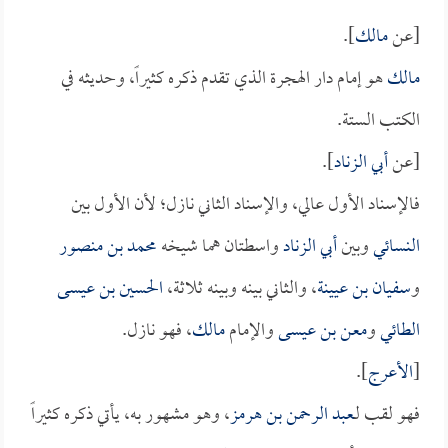
[عن
مالك
].
مالك
هو إمام دار الهجرة الذي تقدم ذكره كثيراً، وحديثه في
الكتب الستة.
[عن
أبي الزناد
].
فالإسناد الأول عالي، والإسناد الثاني نازل؛ لأن الأول بين
النسائي
وبين
أبي الزناد
واسطتان هما شيخه
محمد بن منصور
و
سفيان بن عيينة
، والثاني بينه وبينه ثلاثة،
الحسين بن عيسى
الطائي
و
معن بن عيسى
والإمام
مالك
، فهو نازل.
[
الأعرج
].
فهو لقب لـ
عبد الرحمن بن هرمز
، وهو مشهور به، يأتي ذكره كثيراً