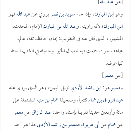
[عن
عبد الله
].
وهو
ابن المبارك
، وإذا جاء
سويد بن نصر
يروي عن
عبد الله
فهو
ابن المبارك
؛ لأنه راويته. و
عبد الله بن المبارك
الإمام، المحدث،
المشهور، الذي قال عنه في التقريب: إمام، حافظ، ثقة، عالم،
مجاهد، جواد، جمعت فيه خصال الخير. وحديثه في الكتب الستة
كما عرف.
[عن
معمر
]
و
معمر
هو:
ابن راشد الأزدي
نزيل اليمن، وهو الذي يروي عنه
عبد الرزاق بن همام
كثيراً، وصحيفة
همام بن منبه
المشتملة على
مائة وأربعين حديثاً تقريباً بإسناد واحد:
عبد الرزاق
عن
معمر
عن
همام
عن
أبي هريرة
، فـ
معمر بن راشد الأزدي
هذا هو أحد