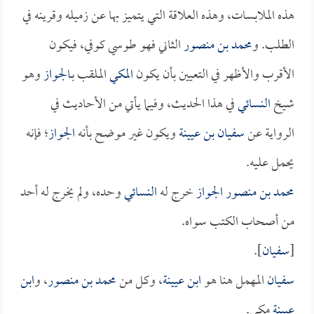
هذه الملابسات، وهذه العلاقة التي يتميز بها عن زميله وقرينه في
الطلب. و
محمد بن منصور
الثاني فهو طوسي كوفي، فيكون
الأقرب والأظهر في التعيين بأن يكون
المكي
الملقب بـ
الجواز
وهو
شيخ
النسائي
في هذا الحديث، وفيما يأتي من الأحاديث في
الرواية عن
سفيان بن عيينة
ويكون غير موضح بأنه
الجواز
؛ فإنه
يحمل عليه.
محمد بن منصور الجواز
خرج له
النسائي
وحده، ولم يخرج له أحد
من أصحاب الكتب سواه.
[
سفيان
].
سفيان
المهمل هنا هو
ابن عيينة
، وكل من
محمد بن منصور
، و
ابن
عيينة
مكي.