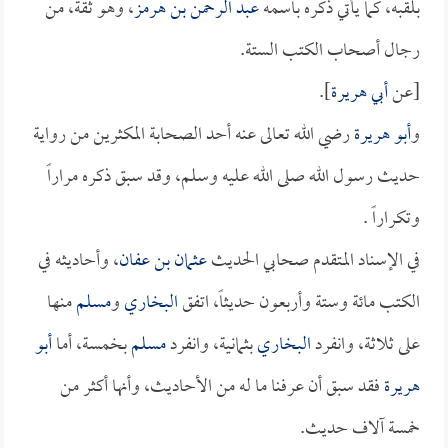
بلقبه، كما يأتي ذكره باسمه
عبد الرحمن بن هرمز
، وهو ثقة، من
رجال أصحاب الكتب الستة.
[عن
أبي هريرة
].
و
أبو هريرة
رضي الله تعالى عنه أحد الصحابة المكثرين من رواية
حديث رسول الله صلى الله عليه وسلم، وقد سبق ذكره مراراً
وتكراراً .
في الإسناد المتقدم صحابي الحديث
عثمان بن عفان
، وأحاديثه في
الكتب مائة وستة وأربعون حديثاً، اتفق
البخاري
و
مسلم
منها
على ثلاثة، وانفرد
البخاري
بثمانية، وانفرد
مسلم
بخمسة، أما
أبو
هريرة
فقد سبق أن عرفنا ما له من الأحاديث، وأنها أكثر من
خمسة آلاف حديث.