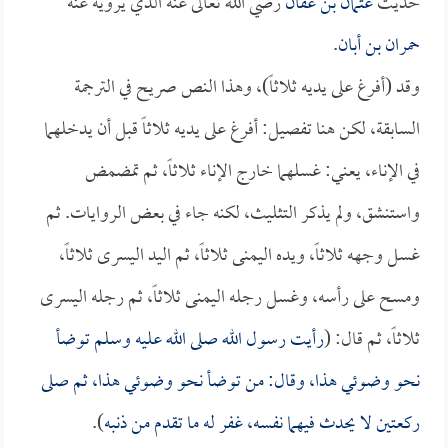
حديث
عثمان بن عفان
رضي الله تعالى عنه الذي يرويه عنه
حمران بن أبان
.
وقد (أفرغ على يديه ثلاثاً)، وهذا النص صريح في الترجمة
السابقة، لكن هنا تفصيل: أفرغ على يديه ثلاثاً قبل أن يدخلهما
في الإناء، يعني: غسلهما خارج الإناء ثلاثاً، ثم تمضمض
واستنشق، ولم يذكر التثليث، لكنه جاء في بعض الروايات. ثم
غسل وجهه ثلاثاً، ويده اليمنى ثلاثاً، ثم اليد اليسرى ثلاثاً،
ومسح على رأسه، وغسل رجله اليمنى ثلاثاً، ثم رجله اليسرى
ثلاثاً، ثم قال: (
رأيت رسول الله صلى الله عليه وسلم توضأ
نحو وضوئي هذا، وقال: من توضأ نحو وضوئي هذا، ثم صلى
ركعتين لا يحدث فيهما نفسه، غفر له ما تقدم من ذنبه
).