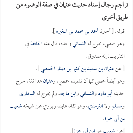
تراجم رجال إسناد حديث عثمان في صفة الوضوء من
طريق أخرى
قوله: [ أخبرنا
أحمد بن محمد بن المغيرة
].
وهو حمصي، خرج له
النسائي
وحده، قال عنه
الحافظ
في
التقريب: إنه صدوق.
[ عن
عثمان بن سعيد بن كثير بن دينار الحمصي
].
وهو أيضاً حمصي كما أن تلميذه حمصي، و
عثمان
هذا ثقة، خرج
حديثه
أبو داود
و
النسائي
و
ابن ماجه
، ولم يخرج له
البخاري
و
مسلم
ولا
الترمذي
، وهو ثقة، عابد، ويروي عن شيخه
شعيب
بن أبي حمزة
.
[عن
شعيب
هو
ابن أبي حمزة
].