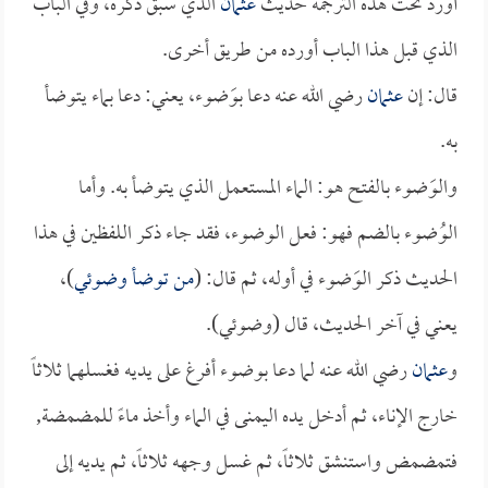
أورد تحت هذه الترجمة حديث
عثمان
الذي سبق ذكره، وفي الباب
الذي قبل هذا الباب أورده من طريق أخرى.
قال: إن
عثمان
رضي الله عنه دعا بوَضوء، يعني: دعا بماء يتوضأ
به.
والوَضوء بالفتح هو: الماء المستعمل الذي يتوضأ به. وأما
الوُضوء بالضم فهو: فعل الوضوء، فقد جاء ذكر اللفظين في هذا
الحديث ذكر الوَضوء في أوله، ثم قال: (
من توضأ وضوئي
)،
يعني في آخر الحديث، قال (وضوئي).
و
عثمان
رضي الله عنه لما دعا بوضوء أفرغ على يديه فغسلهما ثلاثاً
خارج الإناء، ثم أدخل يده اليمنى في الماء وأخذ ماءً للمضمضة,
فتمضمض واستنشق ثلاثاً، ثم غسل وجهه ثلاثاً، ثم يديه إلى