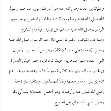
و
عثمان بن عفان
رضي الله عنه هو أمير المؤمنين، صاحب رسول
الله صلى الله عليه وسلم، وثالث الخلفاء الراشدين، وهو صهر
الرسول صلى الله عليه وسلم على ابنتيه
رقية
و
أم كلثوم
،
وصاحب المناقب الكثيرة، الذي قال عنه الرسول صلى الله عليه
وسلم: (
إنه تستحي منه الملائكة
)، وهو من أصحاب الأموال
التي استفاد منها أصحابها؛ حيث كان ثرياً، جهز جيش العسرة
في غزوة تبوك، جهز فيه ثلاثمائة بعير بأحمالها وعتادها، وهو الذي
اشترى بئر رومة وجعلها وقفاً للمسلمين، ومناقبه كثيرة جمة
رضي الله تعالى عنه وأرضاه، وهو أفضل الصحابة بعد
أبي بكر
و
عمر
رضي الله تعالى عن الجميع.