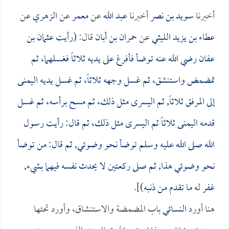
أخبرنا
سويد بن نصر
أخبرنا
عبد الله
عن
معمر
عن
الزهري
عن
عطاء بن يزيد الليثي
عن
حمران بن أبان
قال: (
رأيت
عثمان بن
عفان
رضي الله عنه توضأ فأفرغ على يديه ثلاثاً فغسلهما، ثم
تمضمض واستنشق، ثم غسل وجهه ثلاثاً، ثم غسل يديه اليمنى
إلى المرفق ثلاثاً, ثم اليسرى مثل ذلك، ثم مسح برأسه، ثم غسل
قدمه اليمنى ثلاثاً ثم اليسرى مثل ذلك، ثم قال: رأيت رسول
الله صلى الله عليه وسلم توضأ نحو وضوئي, ثم قال: من توضأ
نحو وضوئي هذا, ثم صلى ركعتين لا يحدث نفسه فيهما بشيء,
غفر له ما تقدم من ذنبه
)].
هنا أورد
النسائي
باب المضمضة والاستنشاق، وأورد تحتها