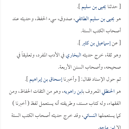
[ حدثنا
يحيى بن سليم
].
هو
يحيى بن سليم الطائفي
، صدوق، سيء الحفظ، وحديثه عند
أصحاب الكتب الستة.
[ عن
إسماعيل بن كثير
].
وهو ثقة، خرج حديثه
البخاري
في الأدب المفرد، وتعليقاً في
صحيحه، وأصحاب السنن الأربعة.
ثم حول الإسناد فقال: [ وأخبرنا
إسحاق بن إبراهيم
].
هو
الحنظلي
المعروف ب
ابن راهويه
، وهو من الثقات الحفاظ، ومن
الفقهاء، وله كتاب مسند، وطريقته أنه يستعمل لفظ ( أخبرنا )
كما يستعملها
النسائي
، وقد خرج حديثه أصحاب الكتب الستة
إلا
ابن ماجه
.