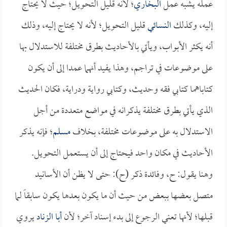
عمله يشبه عمل
البخاري
؛ لأنه قليل التحويل؛ حيث لا يحتاج
إليه، وكذلك
النسائي
قليل التحويل؛ لأنه لا يحتاج إليه، وذلك
أنه يكثر الأبواب، ويأتي بالأحاديث بطرق مختلفة للاستدلال بها
على موضوعات في تراجم، وهذا يفيد أنهما عمدا إلى أن يكون
كتاباهما كتابي فقه وحديث، وكتابي رواية ودراية، فكان الحديث
الذي يأتي بطرق مختلفة يذكرانه في مواضع متعددة من أجل
الاستدلال به على موضوعات مختلفة، بخلاف
مسلم
؛ فإنه يذكر
الأحاديث في مكان واحد فيحتاج إلى أن يستعمل التحويل.
وهنا يقول: ح، وفائدة ذكر (ح): حتى لا يظن أن الأسانيد
متصل بعضها ببعض من حيث أن ما يكون بعدها يكون سابقاً لما
قبلها؛ لأنها تعني الرجوع إلى بدء إسناد آخر؛ لأن
أبا الزناد
يروي