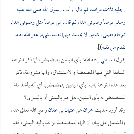
رجليه ثلاث مرات، ثم قال: رأيت رسول الله صلى الله عليه
وسلم توضأ وضوئي هذا، ثم قال: من توضأ مثل وضوئي هذا,
ثم قام فصلى ركعتين لا يحدث فيهما نفسه بشيء, غفر الله له ما
تقدم من ذنبه
)].
يقول
النسائي
رحمه الله: بأي اليدين يتمضمض، لما ذكر الترجمة
السابقة التي فيها المضمضة والاستنشاق، وأنها مشروعة، ذكر
بعد هذه الترجمة باب: بأي اليدين يتمضمض، أي أنه يأخذ ماءً
ليتمضمض به بأي اليدين، هل هو باليمنى أو باليسرى؟
وقد أورد حديث
حمران
عن
عثمان بن عفان
رضي الله تعالى عنه،
والمشتمل على بيان أن الماء للمضمضة يؤخذ باليد اليمنى، فقد