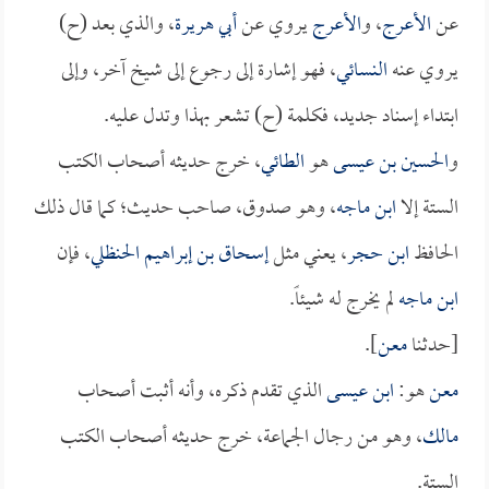
عن
الأعرج
، و
الأعرج
يروي عن
أبي هريرة
، والذي بعد (ح)
يروي عنه
النسائي
، فهو إشارة إلى رجوع إلى شيخ آخر، وإلى
ابتداء إسناد جديد، فكلمة (ح) تشعر بهذا وتدل عليه.
و
الحسين بن عيسى
هو
الطائي
، خرج حديثه أصحاب الكتب
الستة إلا
ابن ماجه
، وهو صدوق، صاحب حديث؛ كما قال ذلك
الحافظ
ابن حجر
، يعني مثل
إسحاق بن إبراهيم الحنظلي
، فإن
ابن ماجه
لم يخرج له شيئاً.
[حدثنا
معن
].
معن
هو:
ابن عيسى
الذي تقدم ذكره، وأنه أثبت أصحاب
مالك
، وهو من رجال الجماعة، خرج حديثه أصحاب الكتب
الستة.