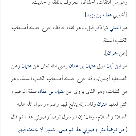
وهو من الثقات، الحفاظ، المعروف بالفقه والحديث.
[أخبرني
عطاء بن يزيد
].
هو
الليثي
كما ذكر قبل، وهو ثقة، حافظ، خرج حديثه أصحاب
الكتب الستة.
[عن
حمران
].
هو
ابن أبان
مولى
عثمان بن عفان
رضي الله تعالى عن
عثمان
وعن
الصحابة أجمعين، وقد خرج حديثه أصحاب الكتب الستة، وهو
من الثقات، وهو الذي يروي عن
عثمان بن عفان
صفة الوضوء
التي فعلها
عثمان
وقال: إنه يتابع فيها وضوء رسول الله عليه
الصلاة والسلام، وقال: إن الرسول توضأ وضوئي هذا، ثم قال:
(
من توضأ مثل وضوئي هذا ثم صلى ركعتين لا يحدث فيهما