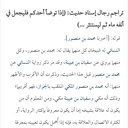
تراجم رجال إسناد حديث: (إذا توضأ أحدكم فليجعل في
أنفه ماء ثم ليستنثر ...)
قوله: [أخبرنا
محمد بن منصور
].
النسائي
له شيخان كل منهما يقال له: محمد بن منصور، وكل
منهما يروي عن
سفيان بن عيينة
، وقد مر ذكر رواية
النسائي
عن
محمد بن منصور
قبل هذا الحديث، وذكرت أن الأقرب والأظهر
منهما: أنه
محمد بن منصور المكي
الملقب بـ
الجواز
، فهو أقربهما؛
وذلك أنه مكي و
سفيان بن عيينة
مكي، ومن المعلوم أن من
يكون له علاقة بشيخه إما أن يكون معروفاً بإكثار الرواية، أو
لكثرة الاتصال والعلاقة به، فإنه إذا أُهمل يكون تعيينه بمعرفة