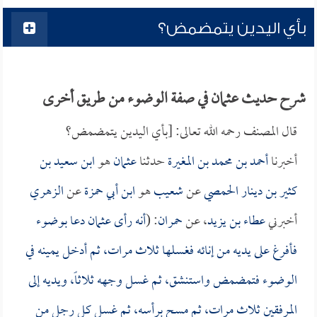
بأي اليدين يتمضمض؟
شرح حديث عثمان في صفة الوضوء من طريق أخرى
قال المصنف رحمه الله تعالى: [بأي اليدين يتمضمض؟
أخبرنا
أحمد بن محمد بن المغيرة
حدثنا
عثمان
هو
ابن سعيد بن
كثير بن دينار الحمصي
عن
شعيب
هو
ابن أبي حمزة
عن
الزهري
أخبرني
عطاء بن يزيد
، عن
حمران
: (
أنه رأى
عثمان
دعا بوضوء
فأفرغ على يديه من إنائه فغسلها ثلاث مرات، ثم أدخل يمينه في
الوضوء فتمضمض واستنشق، ثم غسل وجهه ثلاثاً، ويديه إلى
المرفقين ثلاث مرات، ثم مسح برأسه، ثم غسل كل رجل من