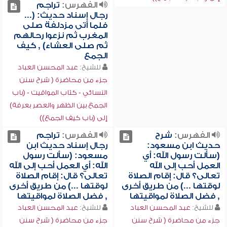
الفهرس:
تراجم
رجال إسناد حديث: (...
فلما أتى مزدلفة صلى
المغرب ثم نزعوا رحالهم
ثم صلى العشاء) , كيف
الجمع
للشيخ:
عبد المحسن العباد
جزء من محاضرة ( شرح سنن
النسائي - كتاب المواقيت - (باب
الجمع بين الظهر والعصر بعرفة)
إلى (باب كيف الجمع))
الفهرس:
شرح
الفهرس:
تراجم
حديث ابن مسعود:
رجال إسناد حديث ابن
(سألت رسول الله: أي
مسعود: (سألت رسول
العمل أحب إلى الله
الله: أي العمل أحب إلى الله
تعالى؟ قال: إقام الصلاة
تعالى؟ قال: إقام الصلاة
لوقتها ...) من طريق أخرى
لوقتها ...) من طريق أخرى
, فضل الصلاة لمواقيتها
, فضل الصلاة لمواقيتها
للشيخ:
عبد المحسن العباد
للشيخ:
عبد المحسن العباد
جزء من محاضرة ( شرح سنن
جزء من محاضرة ( شرح سنن