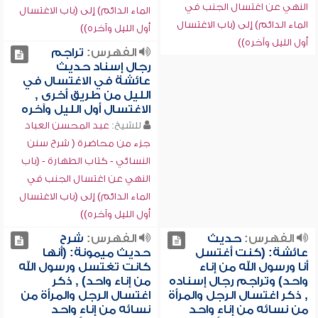
النهي عن اغتسال الجنب في
الماء الدائم) إلى (باب الاغتسال
الماء الدائم) إلى (باب الاغتسال
أول الليل وآخره))
أول الليل وآخره))
الفهرس:
تراجم
رجال إسناد حديث
عائشة في الاغتسال في
الليل من طريق أخرى ,
الاغتسال أول الليل وآخره
للشيخ:
عبد المحسن العباد
جزء من محاضرة ( شرح سنن
النسائي - كتاب الطهارة - (باب
النهي عن اغتسال الجنب في
الماء الدائم) إلى (باب الاغتسال
أول الليل وآخره))
الفهرس:
حديث
الفهرس:
شرح
عائشة: (كنت أغتسل
حديث ميمونة: (أنها
أنا ورسول الله من إناء
كانت تغتسل ورسول الله
واحد) وتراجم رجال إسناده
من إناء واحد) , ذكر
, ذكر اغتسال الرجل والمرأة
اغتسال الرجل والمرأة من
من نسائه من إناءٍ واحد
نسائه من إناءٍ واحد