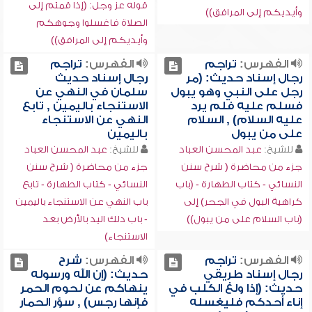
قوله عز وجل: (إذا قمتم إلى
وأيديكم إلى المرافق))
الصلاة فاغسلوا وجوهكم
وأيديكم إلى المرافق))
الفهرس:
تراجم
الفهرس:
تراجم
رجال إسناد حديث: (مر
رجال إسناد حديث
رجل على النبي وهو يبول
سلمان في النهي عن
فسلم عليه فلم يرد
الاستنجاء باليمين , تابع
عليه السلام) , السلام
النهي عن الاستنجاء
على من يبول
باليمين
للشيخ:
عبد المحسن العباد
للشيخ:
عبد المحسن العباد
جزء من محاضرة ( شرح سنن
جزء من محاضرة ( شرح سنن
النسائي - كتاب الطهارة - (باب
النسائي - كتاب الطهارة - تابع
كراهية البول في الجحر) إلى
باب النهي عن الاستنجاء باليمين
(باب السلام على من يبول))
- باب دلك اليد بالأرض بعد
الاستنجاء)
الفهرس:
تراجم
الفهرس:
شرح
رجال إسناد طريقي
حديث: (إن الله ورسوله
حديث: (إذا ولغ الكلب في
ينهاكم عن لحوم الحمر
إناء أحدكم فليغسله
فإنها رجس) , سؤر الحمار