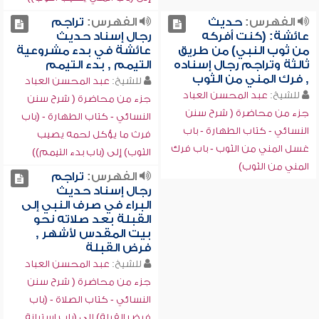
الفهرس:
حديث
الفهرس:
تراجم
عائشة: (كنت أفركه
رجال إسناد حديث
من ثوب النبي) من طريق
عائشة في بدء مشروعية
ثالثة وتراجم رجال إسناده
التيمم , بدء التيمم
, فرك المني من الثوب
للشيخ:
عبد المحسن العباد
للشيخ:
عبد المحسن العباد
جزء من محاضرة ( شرح سنن
جزء من محاضرة ( شرح سنن
النسائي - كتاب الطهارة - (باب
النسائي - كتاب الطهارة - باب
فرث ما يؤكل لحمه يصيب
غسل المني من الثوب - باب فرك
الثوب) إلى (باب بدء التيمم))
المني من الثوب)
الفهرس:
تراجم
رجال إسناد حديث
البراء في صرف النبي إلى
القبلة بعد صلاته نحو
بيت المقدس لأشهر ,
فرض القبلة
للشيخ:
عبد المحسن العباد
جزء من محاضرة ( شرح سنن
النسائي - كتاب الصلاة - (باب
فرض القبلة) إلى (باب استبانة