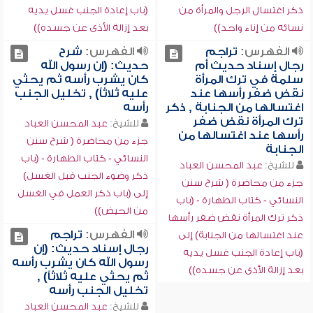
ذكر اغتسال الرجل والمرأة من
(باب إعادة الجنب غسل يديه
نسائه من إناء واحد))
بعد إزالة الأذى عن جسده))
الفهرس:
تراجم
الفهرس:
شرح
رجال إسناد حديث أم
حديث: (إن رسول الله
سلمة في ترك المرأة
كان يشرب رأسه ثم يحثي
نقض ضفر رأسها عند
عليه ثلاثاً) , تخليل الجنب
اغتسالها من الجنابة , ذكر
رأسه
ترك المرأة نقض ضفر
للشيخ:
عبد المحسن العباد
رأسها عند اغتسالها من
جزء من محاضرة ( شرح سنن
الجنابة
النسائي - كتاب الطهارة - (باب
للشيخ:
عبد المحسن العباد
ذكر وضوء الجنب قبل الغسل)
جزء من محاضرة ( شرح سنن
إلى (باب ذكر العمل في الغسل
النسائي - كتاب الطهارة - (باب
من الحيض))
ذكر ترك المرأة نقض ضفر رأسها
الفهرس:
تراجم
عند اغتسالها من الجنابة) إلى
رجال إسناد حديث: (إن
(باب إعادة الجنب غسل يديه
رسول الله كان يشرب رأسه
بعد إزالة الأذى عن جسده))
ثم يحثي عليه ثلاثاً) ,
تخليل الجنب رأسه
للشيخ:
عبد المحسن العباد