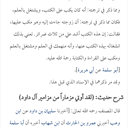
ومما ذكر في ترجمته: أنه كان يكب على الكتب، ويشتغل بالعلم،
فكان مما ذكر في ترجمته: أن زوجته جاءت إليه وهو مكب عليها،
فقالت: إن هذه الكتب أشد علي من ثلاث ضرائر. تعني بذلك
انشغاله بهذه الكتب عنها، وأنه منهمك في العلم ومشتغل بالعلم
ومكب على القراءة والكتابة رحمة الله عليه.
[
أبو سلمة
عن
أبي هريرة
].
وقد مر ذكرهما في الإسناد الذي قبل هذا.
شرح حديث: (لقد أوتي مزماراً من مزامير آل داود)
قال المصنف رحمه الله تعالى: [أخبرنا
سليمان بن داود
عن
ابن
وهب
أخبرني
عمرو بن الحارث
أن
ابن شهاب
أخبره أن
أبا سلمة