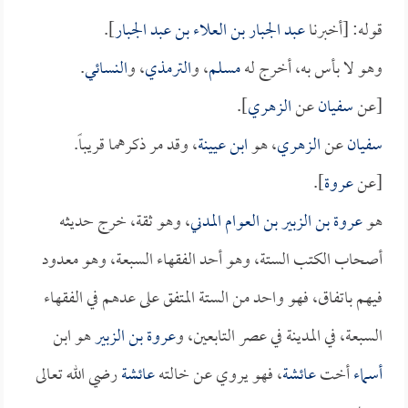
قوله: [أخبرنا
عبد الجبار بن العلاء بن عبد الجبار
].
وهو لا بأس به، أخرج له
مسلم
، و
الترمذي
، و
النسائي
.
[عن
سفيان
عن
الزهري
].
سفيان
عن
الزهري
، هو
ابن عيينة
، وقد مر ذكرهما قريباً.
[عن
عروة
].
هو
عروة بن الزبير بن العوام المدني
، وهو ثقة، خرج حديثه
أصحاب الكتب الستة، وهو أحد الفقهاء السبعة، وهو معدود
فيهم باتفاق، فهو واحد من الستة المتفق على عدهم في الفقهاء
السبعة، في المدينة في عصر التابعين، و
عروة بن الزبير
هو ابن
أسماء
أخت
عائشة
، فهو يروي عن خالته
عائشة
رضي الله تعالى