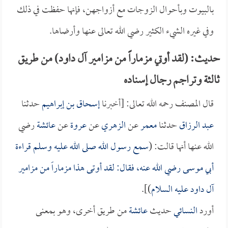
بالبيوت وبأحوال الزوجات مع أزواجهن، فإنها حفظت في ذلك
وفي غيره الشيء الكثير رضي الله تعالى عنها وأرضاها.
حديث: (لقد أوتي مزماراً من مزامير آل داود) من طريق
ثالثة وتراجم رجال إسناده
قال المصنف رحمه الله تعالى: [أخبرنا
إسحاق بن إبراهيم
حدثنا
عبد الرزاق
حدثنا
معمر
عن
الزهري
عن
عروة
عن
عائشة
رضي
الله عنها أنها قالت: (
سمع رسول الله صلى الله عليه وسلم قراءة
أبي موسى
رضي الله عنه، فقال: لقد أوتى هذا مزماراً من مزامير
آل داود عليه السلام
)].
أورد
النسائي
حديث
عائشة
من طريق أخرى، وهو بمعنى