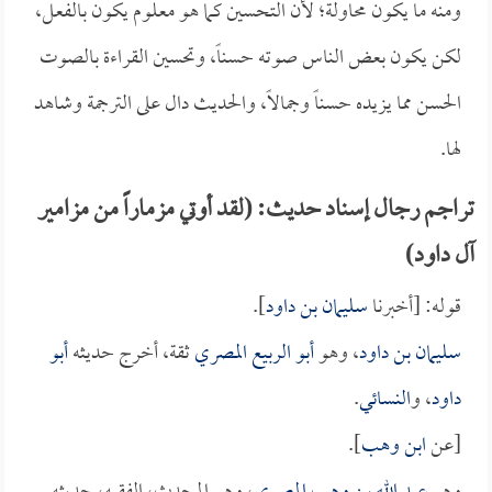
ومنه ما يكون محاولة؛ لأن التحسين كما هو معلوم يكون بالفعل،
لكن يكون بعض الناس صوته حسناً، وتحسين القراءة بالصوت
الحسن مما يزيده حسناً وجمالاً، والحديث دال على الترجمة وشاهد
لها.
تراجم رجال إسناد حديث: (لقد أوتي مزماراً من مزامير
آل داود)
قوله: [أخبرنا
سليمان بن داود
].
سليمان بن داود
، وهو
أبو الربيع المصري
ثقة، أخرج حديثه
أبو
داود
، و
النسائي
.
[عن
ابن وهب
].