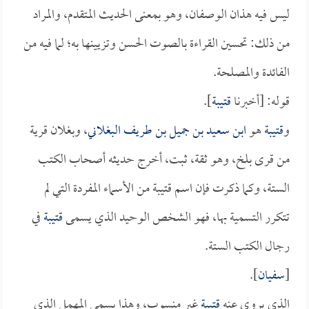
ليس فيه هذان الوصفان، وهو بمعنى الحديث المتقدم، والمراد
من ذلك: تحسين القراءة بالصوت الحسن وتزيينها به؛ لما فيه من
الفائدة والمصلحة.
قوله: [أخبرنا
قتيبة
].
و
قتيبة
هو
ابن سعيد بن جميل بن طريف البغلاني
، وبغلان قرية
من قرى بلخ، وهو ثقة، ثبت، أخرج حديثه أصحاب الكتب
الستة، وكما ذكرت فإن اسم قتيبة من الأسماء المفردة التي لم
تتكرر التسمية بها، فهو الشخص الوحيد الذي يسمى
قتيبة
في
رجال الكتب الستة.
[
سفيان
].
الذي يروي عنه
قتيبة
غير منسوب، وهذا يسمى المهمل الذي