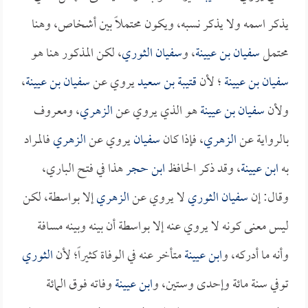
يذكر اسمه ولا يذكر نسبه، ويكون محتملاً بين أشخاص، وهنا
محتمل
سفيان بن عيينة
، و
سفيان الثوري
، لكن المذكور هنا هو
سفيان بن عيينة
؛ لأن
قتيبة بن سعيد
يروي عن
سفيان بن عيينة
،
ولأن
سفيان بن عيينة
هو الذي يروي عن
الزهري
، ومعروف
بالرواية عن
الزهري
، فإذا كان
سفيان
يروي عن
الزهري
فالمراد
به
ابن عيينة
، وقد ذكر الحافظ
ابن حجر
هذا في فتح الباري،
وقال: إن
سفيان الثوري
لا يروي عن
الزهري
إلا بواسطة، لكن
ليس معنى كونه لا يروي عنه إلا بواسطة أن بينه وبينه مسافة
وأنه ما أدركه، و
ابن عيينة
متأخر عنه في الوفاة كثيراً؛ لأن
الثوري
توفي سنة مائة وإحدى وستين، و
ابن عيينة
وفاته فوق المائة