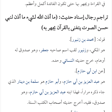
في القراءة ويجهر بها حتى تكون الفائدة أكمل وأعظم.
تراجم رجال إسناد حديث: (ما أذن الله لشيء ما أذن لنبي
حسن الصوت يتغنى بالقرآن يجهر به)
قوله: [
محمد بن زنبور
].
هو المكي، و
زنبور
لقب اسم صاحبه
جعفر
، وهو صدوق له
أوهام، خرج حديثه
النسائي
وحده.
[عن
ابن أبي حازم
].
هو
عبد العزيز بن أبي حازم
، و
أبو حازم
هو
سلمة بن دينار
الذي
جاء ذكره مراراً، فهذا ابنه
عبد العزيز بن أبي حازم
، وهو
صدوق، فقيه، أخرج حديثه أصحاب الكتب الستة.