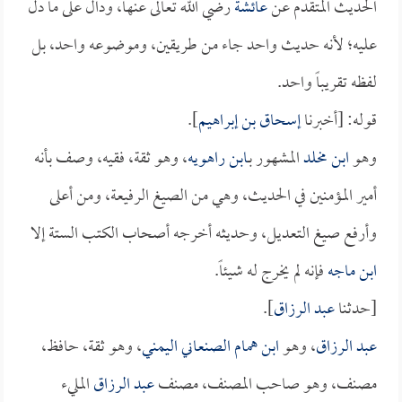
الحديث المتقدم عن
عائشة
رضي الله تعالى عنها، ودال على ما دل
عليه؛ لأنه حديث واحد جاء من طريقين، وموضوعه واحد، بل
لفظه تقريباً واحد.
قوله: [أخبرنا
إسحاق بن إبراهيم
].
وهو
ابن مخلد
المشهور بـ
ابن راهويه
، وهو ثقة، فقيه، وصف بأنه
أمير المؤمنين في الحديث، وهي من الصيغ الرفيعة، ومن أعلى
وأرفع صيغ التعديل، وحديثه أخرجه أصحاب الكتب الستة إلا
ابن ماجه
فإنه لم يخرج له شيئاً.
[حدثنا
عبد الرزاق
].
عبد الرزاق
، وهو
ابن همام الصنعاني اليمني
، وهو ثقة، حافظ،
مصنف، وهو صاحب المصنف، مصنف
عبد الرزاق
المليء