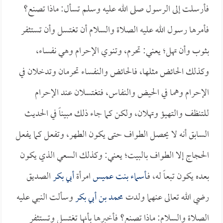
فأرسلت إلى الرسول صلى الله عليه وسلم تسأل: ماذا تصنع؟
فأمرها رسول الله عليه الصلاة والسلام أن تغتسل وأن تستثفر
بثوب وأن تهل؛ يعني: تحرم، وتنوي الإحرام وهي نفساء،
وكذلك الحائض مثلها، فالحائض والنفساء تحرمان وتدخلان في
الإحرام وهما في الحيض والنفاس، فتغتسلان عند الإحرام
للتنظف والتهيؤ وتهلان، ولكن كما جاء ذلك مبيناً في الحديث
السابق أنه لا يحصل الطواف حتى يكون الطهر، وتفعل كما يفعل
الحجاج إلا الطواف بالبيت؛ يعني: وكذلك السعي الذي يكون
بعده يكون تبعاً له، فـ
أسماء بنت عميس
امرأة
أبي بكر
الصديق
رضي الله تعالى عنهما ولدت
محمد بن أبي بكر
وسألت النبي عليه
الصلاة والسلام: ماذا تصنع؟ فأخبرها بأنها تغتسل وتستثفر