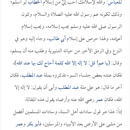
للعباس
: والله لإسلامك أحب إليِّ من إسلام
الخطاب
لو أسلم؛
وذلك لكونه عم رسول الله عليه الصلاة والسلام، وكون
الرسول صلى الله عليه وسلم يحب إسلامه، ويحب إسلام
أعمامه، ولهذا حرص على إسلام
أبي طالب
، وجاء إليه وهو في
النزع وفي الرمق الأخير من حياته الدنيوية وطلب منه أن يسلم،
وقال: (
يا عم! قل: لا إله إلا الله كلمة أحاج لك بها عند الله
)،
فكان عنده بعض جلساء السوء فذكروه بملة
عبد المطلب
، فكان
آخر ما قال: هو على ملة
عبد المطلب
وأبى أن يقول: لا إله إلا
الله، فكان
عمر
رضي الله عنه وأرضاه يقول هذه المقالة.
إذاً: هذا هو قول سادات أهل السنة، وسادات المسلمين أفضل
من مشى على الأرض بعد الأنبياء والمرسلين، فـ
أبو بكر
و
عمر