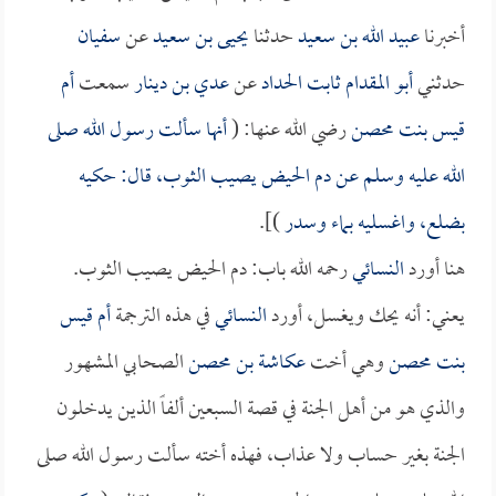
أخبرنا
عبيد الله بن سعيد
حدثنا
يحيى بن سعيد
عن
سفيان
حدثني
أبو المقدام ثابت الحداد
عن
عدي بن دينار
سمعت
أم
قيس بنت محصن
رضي الله عنها: (
أنها سألت رسول الله صلى
الله عليه وسلم عن دم الحيض يصيب الثوب، قال: حكيه
بضلع، واغسليه بماء وسدر
)].
هنا أورد
النسائي
رحمه الله باب: دم الحيض يصيب الثوب.
يعني: أنه يحك ويغسل، أورد
النسائي
في هذه الترجمة
أم قيس
بنت محصن
وهي أخت
عكاشة بن محصن
الصحابي المشهور
والذي هو من أهل الجنة في قصة السبعين ألفاً الذين يدخلون
الجنة بغير حساب ولا عذاب، فهذه أخته سألت رسول الله صلى