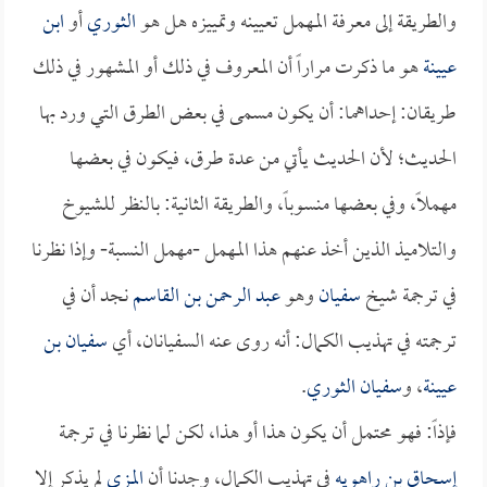
والطريقة إلى معرفة المهمل تعيينه وتمييزه هل هو
الثوري
أو
ابن
عيينة
هو ما ذكرت مراراً أن المعروف في ذلك أو المشهور في ذلك
طريقان: إحداهما: أن يكون مسمى في بعض الطرق التي ورد بها
الحديث؛ لأن الحديث يأتي من عدة طرق، فيكون في بعضها
مهملاً، وفي بعضها منسوباً، والطريقة الثانية: بالنظر للشيوخ
والتلاميذ الذين أخذ عنهم هذا المهمل -مهمل النسبة- وإذا نظرنا
في ترجمة شيخ
سفيان
وهو
عبد الرحمن بن القاسم
نجد أن في
ترجمته في تهذيب الكمال: أنه روى عنه السفيانان، أي
سفيان بن
عيينة
، و
سفيان الثوري
.
فإذاً: فهو محتمل أن يكون هذا أو هذا، لكن لما نظرنا في ترجمة
إسحاق بن راهويه
في تهذيب الكمال، وجدنا أن
المزي
لم يذكر إلا