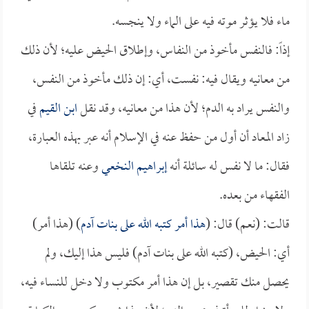
ماء فلا يؤثر موته فيه على الماء ولا ينجسه.
إذاً: فالنفس مأخوذ من النفاس، وإطلاق الحيض عليه؛ لأن ذلك
من معانيه ويقال فيه: نفست، أي: إن ذلك مأخوذ من النفس،
والنفس يراد به الدم؛ لأن هذا من معانيه، وقد نقل
ابن القيم
في
زاد المعاد أن أول من حفظ عنه في الإسلام أنه عبر بهذه العبارة،
فقال: ما لا نفس له سائلة أنه
إبراهيم النخعي
وعنه تلقاها
الفقهاء من بعده.
قالت: (نعم) قال: (
هذا أمر كتبه الله على بنات آدم
) (هذا أمر)
أي: الحيض، (كتبه الله على بنات آدم) فليس هذا إليك، ولم
يحصل منك تقصير، بل إن هذا أمر مكتوب ولا دخل للنساء فيه،