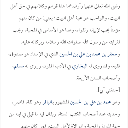
رضي الله تعالى عنهما وأرضاهما هذا قولهم وكلامهم في حق أهل
البيت، والواجب هو محبة أهل البيت؛ يعني: من كان منهم
مؤمناً يحب لإيمانه وتقواه، وهذا هو الأساس في المحبة، ويحب
لقرابته من رسول الله صلوات الله وسلامه وبركاته عليه.
و
جعفر بن محمد بن علي بن الحسين
الذي في الإسناد هو صدوق،
فقيه، وقد روى له
البخاري
في الأدب المفرد، وروى له
مسلم
،
وأصحاب السنن الأربعة.
[حدثني أبي].
وهو
محمد بن علي بن الحسين
المشهور بـ
الباقر
وهو ثقة، فاضل،
وحديثه عند أصحاب الكتب الستة، ويقال فيه ما قيل في ابنه من
جهة المودة والمحبة والموالاة لأهل البيت، فمن كان منهم