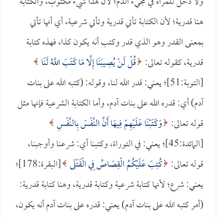
ولا دخل للمرأة في مجيء الدم؛ لأن هذا شيء مكتوب، والكتابة
هنا قدرية؛ لأن الكتابة تأتي قدرية وتأتي شرعية، أي أنها تأتي
بمعنى القدر وهو الذي قدر وكتب أنه يكون كذا، فهذه كتابة
قدرية، كقوله تعالى:
قُلْ لَنْ يُصِيبَنَا إِلَّا مَا كَتَبَ اللَّهُ لَنَا
[التوبة:51]؛ يعني: قدر الله لنا، وقوله: (كتبه الله على بنات
آدم) أي: قدره الله على بنات آدم، وأما الكتابة الشرعية فإنها مثل
قوله تعالى:
وَكَتَبْنَا عَلَيْهِمْ فِيهَا أَنَّ النَّفْسَ بِالنَّفْسِ
[المائدة:45]؛ يعني: في التوراة، وكتبنا أي: شرعنا وأوجبنا،
قوله تعالى:
كُتِبَ عَلَيْكُمُ الْقِصَاصُ فِي الْقَتْلَى
[البقرة:178]؛
يعني: شرع؛ لأنها كتابة شرعية وكتابة قدرية، وهنا كتابة قدرية:
(أمر كتبه الله على بنات آدم) يعني: قدره على بنات آدم أنه يكون،