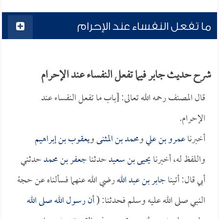
ما تفعل النفساء عند الإحرام
شرح حديث جابر فيما تفعل النفساء عند الإحرام
قال المصنف رحمه الله تعالى: [باب ما تفعل النفساء عند
الإحرام.
أخبرنا
عمرو بن علي
و
محمد بن المثنى
و
يعقوب بن إبراهيم
واللفظ له، أخبرنا
يحيى بن سعيد
حدثنا
جعفر بن محمد
حدثني
أبي قال: أتينا
جابر بن عبد الله
رضي الله عنهما فسألناه عن حجة
النبي صلى الله عليه وسلم فحدثنا: (
أن رسول الله صلى الله