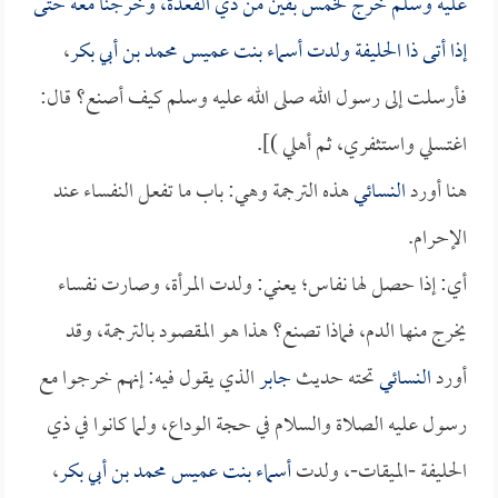
عليه وسلم خرج لخمس بقين من ذي القعدة، وخرجنا معه حتى
إذا أتى ذا الحليفة ولدت
أسماء بنت عميس
محمد بن أبي بكر
،
فأرسلت إلى رسول الله صلى الله عليه وسلم كيف أصنع؟ قال:
اغتسلي واستثفري، ثم أهلي )].
هنا أورد
النسائي
هذه الترجمة وهي: باب ما تفعل النفساء عند
الإحرام.
أي: إذا حصل لها نفاس؛ يعني: ولدت المرأة، وصارت نفساء
يخرج منها الدم، فماذا تصنع؟ هذا هو المقصود بالترجمة، وقد
أورد
النسائي
تحته حديث
جابر
الذي يقول فيه: إنهم خرجوا مع
رسول عليه الصلاة والسلام في حجة الوداع، ولما كانوا في ذي
الحليفة -الميقات-، ولدت
أسماء بنت عميس
محمد بن أبي بكر
،