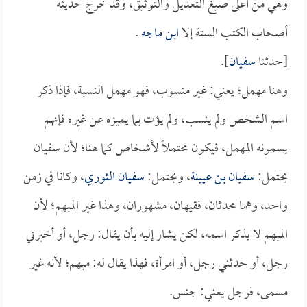
وهي من أعلى صيغ التعديل والتوثيق، وقد خرج حديثه
أصحاب الكتب الستة إلا
ابن ماجه
.
[حدثنا
سفيان
].
وهنا مهمل؛ يعني: غير منسوب، فهو مهمل النسبة، فإذا ذكر
اسم الشخص ولم ينسب، ولم يؤت بما يميزه عن غيره فإنهم
يسمونه المهمل، فيكون محتملاً لأشخاص كما هنا؛ لأن سفيان
يحتمل:
سفيان بن عيينة
، ويحتمل:
سفيان الثوري
، وكانا في زمن
واحد، وهما محدثان، فقيهان، مشهوران، وهذا غير المبهم؛ لأن
المبهم لا يذكر اسمه، لكن يشار إليه بأن يقال: رجل، أو أخبرني
رجل، أو حدثني رجل، أو امرأة، فهذا يقال له: مبهم؛ لأنه غير
مسمى، فرجل يعني: جنس.