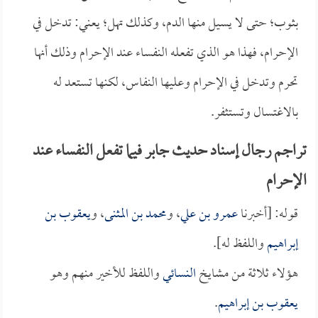
بثوب؛ حتى لا يسيل منها الدم، وكذلك تهل؛ يعني: تدخل في
الإحرام، فهذا هو الذي تفعله النفساء عند الإحرام وذلك أنها
تحرم وتدخل في الإحرام وعليها النفاس، لكنها تستعد له
بالاغتسال وتستثفر.
تراجم رجال إسناد حديث جابر فيما تفعل النفساء عند
الإحرام
قوله: [أخبرنا
عمرو بن علي
، و
محمد بن المثنى
، و
يعقوب بن
إبراهيم
واللفظ له].
هؤلاء ثلاثة من مشايخ
النسائي
واللفظ للأخير منهم وهو
يعقوب بن إبراهيم
.