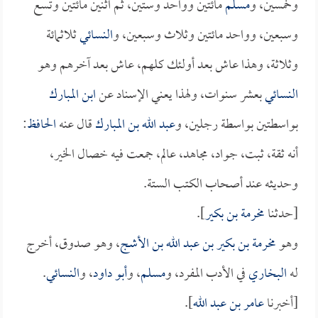
وخمسين، و
مسلم
مائتين وواحد وستين، ثم اثنين مائتين وتسع
وسبعين، وواحد مائتين وثلاث وسبعين، و
النسائي
ثلاثمائة
وثلاثة، وهذا عاش بعد أولئك كلهم، عاش بعد آخرهم وهو
النسائي
بعشر سنوات، ولهذا يعني الإسناد عن
ابن المبارك
بواسطتين بواسطة رجلين، و
عبد الله بن المبارك
قال عنه
الحافظ
:
أنه ثقة، ثبت، جواد، مجاهد، عالم، جمعت فيه خصال الخير،
وحديثه عند أصحاب الكتب الستة.
[حدثنا
مخرمة بن بكير
].
وهو
مخرمة بن بكير بن عبد الله بن الأشج
، وهو صدوق، أخرج
له
البخاري
في الأدب المفرد، و
مسلم
، و
أبو داود
، و
النسائي
.
[أخبرنا
عامر بن عبد الله
].