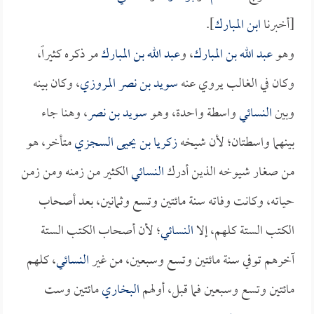
[أخبرنا
ابن المبارك
].
وهو
عبد الله بن المبارك
، و
عبد الله بن المبارك
مر ذكره كثيراً،
وكان في الغالب يروي عنه
سويد بن نصر المروزي
، وكان بينه
وبين
النسائي
واسطة واحدة، وهو
سويد بن نصر
، وهنا جاء
بينهما واسطتان؛ لأن شيخه
زكريا بن يحيى السجزي
متأخر، هو
من صغار شيوخه الذين أدرك
النسائي
الكثير من زمنه ومن زمن
حياته، وكانت وفاته سنة مائتين وتسع وثمانين، بعد أصحاب
الكتب الستة كلهم، إلا
النسائي
؛ لأن أصحاب الكتب الستة
آخرهم توفي سنة مائتين وتسع وسبعين، من غير
النسائي
، كلهم
مائتين وتسع وسبعين فما قبل، أولهم
البخاري
مائتين وست