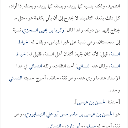
التلميذ، ولكنه ينسبه كما يريد، ويصفه كما يريد، ويعدله إذا أراد،
كل ذلك يفعله التلميذ، لا يحتاج إلى أن يأتي بكلمة هو، مثل ما
يحتاج إليها من دونه، ولهذا قال:
زكريا بن يحيى السجزي
نسبة
إلى سجستان، وهي نسبة على غير القياس، ويقال له:
خياط
السنة
، قيل: لأنه كان يخيط أكفان أهل السنة، فقيل له:
خياط
السنة
، وقال عنه
النسائي
: أحد الثقات، وثقه
النسائي
في هذا
الإسناد عندما روى عنه، وهو ثقة، حافظ، أخرج حديثه
النسائي
وحده.
[حدثنا
الحسن بن عيسى
].
هو
الحسن بن عيسى بن ماسرجس أبو علي النيسابوري
، وهو
ثقة، أخرج له
مسلم
، و
أبو داود
، و
النسائي
.