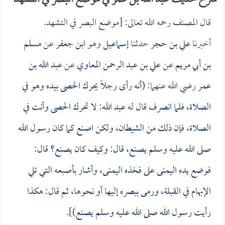
شرح حديث عبد الله بن عمر في موضع البصر في التشهد
قال المصنف رحمه الله تعالى: [موضع البصر في التشهد.
أخبرنا
علي بن حجر
حدثنا
إسماعيل
وهو
ابن جعفر
عن
مسلم
بن أبي مريم
عن
علي بن عبد الرحمن المعاوي
عن
عبد الله بن
عمر
رضي الله عنهما: (
أنه رأى رجلاً يحرك الحصى بيده وهو في
الصلاة، فلما انصرف قال له
عبد الله
: لا تحرك الحصى وأنت في
الصلاة، فإن ذلك من الشيطان، ولكن اصنع كما كان رسول الله
صلى الله عليه وسلم يصنع، قال: وكيف كان يصنع؟ قال:
فوضع يده اليمنى على فخذه اليمنى، وأشار بأصبعه التي تلي
الإبهام في القبلة، ورمى ببصره إليها أو نحوها، ثم قال: هكذا
رأيت رسول الله صلى الله عليه وسلم يصنع
)].