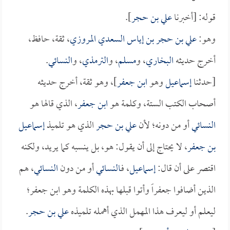
قوله: [أخبرنا
علي بن حجر
].
وهو:
علي بن حجر بن إياس السعدي المروزي
، ثقة، حافظ،
أخرج حديثه
البخاري
، و
مسلم
، و
الترمذي
، و
النسائي
.
[حدثنا
إسماعيل
وهو
ابن جعفر
]، وهو ثقة، أخرج حديثه
أصحاب الكتب الستة، وكلمة هو
ابن جعفر
، الذي قالها هو
النسائي
أو من دونه؛ لأن
علي بن حجر
الذي هو تلميذ
إسماعيل
بن جعفر
، لا يحتاج إلى أن يقول: هو، بل ينسبه كما يريد، ولكنه
اقتصر على أن قال:
إسماعيل
، فـ
النسائي
أو من دون
النسائي
، هم
الذين أضافوا جعفراً وأتوا قبلها بهذه الكلمة وهو ابن جعفر؛
ليعلم أو ليعرف هذا المهمل الذي أهمله تلميذه
علي بن حجر
.