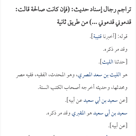
تراجم رجال إسناد حديث: (فإن كانت صالحة قالت:
قدموني قدموني ...) من طريق ثانية
قوله: [أخبرنا
قتيبة
].
وقد مر ذكره.
[حدثنا
الليث
].
هو
الليث بن سعد المصري
، وهو المحدث، الفقيه، فقيه مصر
ومحدثها، وحديثه أخرجه أصحاب الكتب الستة.
[عن
سعيد بن أبي سعيد
عن أبيه].
سعيد بن أبي سعيد
هو
المقبري
وقد مر ذكره.
[عن أبيه].