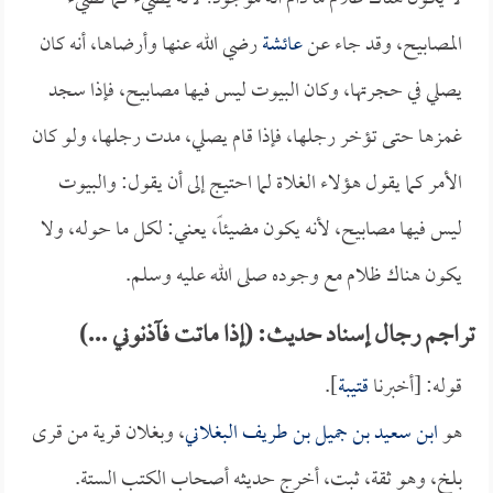
المصابيح، وقد جاء عن
عائشة
رضي الله عنها وأرضاها، أنه كان
يصلي في حجرتها، وكان البيوت ليس فيها مصابيح، فإذا سجد
غمزها حتى تؤخر رجلها، فإذا قام يصلي، مدت رجلها، ولو كان
الأمر كما يقول هؤلاء الغلاة لما احتيج إلى أن يقول: والبيوت
ليس فيها مصابيح، لأنه يكون مضيئاً، يعني: لكل ما حوله، ولا
يكون هناك ظلام مع وجوده صلى الله عليه وسلم.
تراجم رجال إسناد حديث: (إذا ماتت فآذنوني ...)
قوله: [أخبرنا
قتيبة
].
هو
ابن سعيد بن جميل بن طريف البغلاني
، وبغلان قرية من قرى
بلخ، وهو ثقة، ثبت، أخرج حديثه أصحاب الكتب الستة.