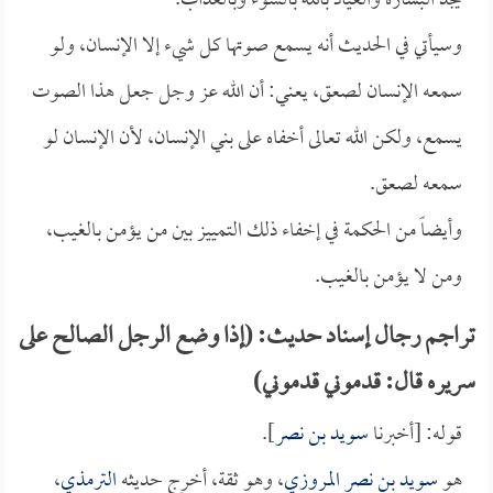
يجد البشارة والعياذ بالله بالسوء وبالعذاب.
وسيأتي في الحديث أنه يسمع صوتها كل شيء إلا الإنسان، ولو
سمعه الإنسان لصعق، يعني: أن الله عز وجل جعل هذا الصوت
يسمع، ولكن الله تعالى أخفاه على بني الإنسان، لأن الإنسان لو
سمعه لصعق.
وأيضاً من الحكمة في إخفاء ذلك التمييز بين من يؤمن بالغيب،
ومن لا يؤمن بالغيب.
تراجم رجال إسناد حديث: (إذا وضع الرجل الصالح على
سريره قال: قدموني قدموني)
قوله: [أخبرنا
سويد بن نصر
].
هو
سويد بن نصر المروزي
، وهو ثقة، أخرج حديثه
الترمذي
،