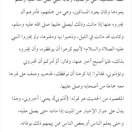
يعودها وكان يعود المساكين، وهي من جملتهم، فأمرهم أن
يخبروه عنها إذا ماتت وذلك ليصلي عليها صلى الله عليه وسلم،
وكانت قد ماتت في الليل، وذهبوا بها ودفنوها، ولم يخبروا النبي
عليه الصلاة والسلام؛ لأنهم كرهوا أن يوقظوه، وأن يخبروه
بذلك، فلما أصبح أخبر عنها، وقال: ألم آمركم أن تخبروني
وتؤذنوني، فقالوا: إنا كرهنا أن نوقظك، فذهب وصف على قبرها
معه جماعة من أصحابه وصلى عليها.
المقصود من الحديث هو قوله: (آذنوني)، يعني: أخبروني، وهذا
يدل على جواز الإخبار عن الميت إذا مات حتى يصلى عليه،
وحتى يعلم الناس أو بعض الناس ممن يهمهم ذلك بوفاته.