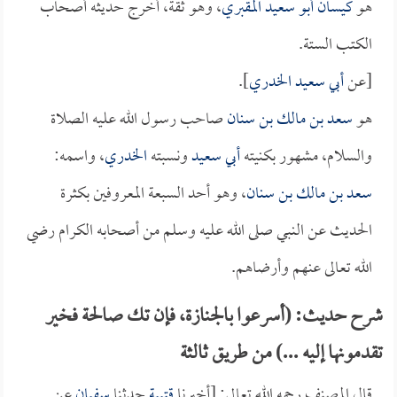
هو
كيسان أبو سعيد المقبري
، وهو ثقة، أخرج حديثه أصحاب
الكتب الستة.
[عن
أبي سعيد الخدري
].
هو
سعد بن مالك بن سنان
صاحب رسول الله عليه الصلاة
والسلام، مشهور بكنيته
أبي سعيد
ونسبته
الخدري
، واسمه:
سعد بن مالك بن سنان
، وهو أحد السبعة المعروفين بكثرة
الحديث عن النبي صلى الله عليه وسلم من أصحابه الكرام رضي
الله تعالى عنهم وأرضاهم.
شرح حديث: (أسرعوا بالجنازة، فإن تك صالحة فخير
تقدمونها إليه ...) من طريق ثالثة
قال المصنف رحمه الله تعالى: [أخبرنا
قتيبة
حدثنا
سفيان
عن