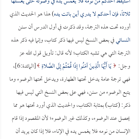
استيقظ أحدكم من نومه فلا يغمس يده في وضوئه حتى يغسلها
ثلاثاً، فإن أحدكم لا يدري أين باتت يده
) هذا هو الحديث الذي
أورده تحت هذه الترجمة، وقد ذكرت في أول الدرس أن سنن
النسائي
في بعض النسخ ليس فيها ذكر كتاب، وإنما فيه ذكر هذه
الترجمة التي هي تشبه الكتاب؛ لأنه قال: تأويل قول الله عز
وجل:
يَا أَيُّهَا الَّذِينَ آمَنُوا إِذَا قُمْتُمْ إِلَى الصَّلاةِ
[المائدة:6]،
فهي ترجمة عامة يدخل تحتها الطهارة، ويدخل تحتها الوضوء وما
يتبع الوضوء من سنن، فهي على بعض النسخ التي ليس فيها
ذكر: (كتاب) بمثابة الكتاب، والحديث الذي أورد تحتها هو مما
يحصل عند الوضوء، وكذلك غير الوضوء؛ لأن المقصود إذا قام
الإنسان من نومه فلا يغمس يده في الإناء، فلا إذا كان يريد أن