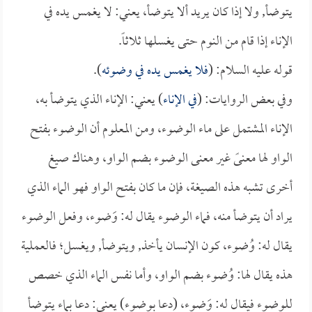
يتوضأ, ولا إذا كان يريد ألا يتوضأ، يعني: لا يغمس يده في
الإناء إذا قام من النوم حتى يغسلها ثلاثاً.
قوله عليه السلام: (
فلا يغمس يده في وضوئه
).
وفي بعض الروايات: (
في الإناء
) يعني: الإناء الذي يتوضأ به،
الإناء المشتمل على ماء الوضوء، ومن المعلوم أن الوضوء بفتح
الواو لها معنىً غير معنى الوضوء بضم الواو، وهناك صيغ
أخرى تشبه هذه الصيغة، فإن ما كان بفتح الواو فهو الماء الذي
يراد أن يتوضأ منه، فماء الوضوء يقال له: وَضوء، وفعل الوضوء
يقال له: وُضوء، كون الإنسان يأخذ, ويتوضأ, ويغسل؛ فالعملية
هذه يقال لها: وُضوء بضم الواو، وأما نفس الماء الذي خصص
للوضوء فيقال له: وَضوء، (دعا بوضوء) يعني: دعا بماء يتوضأ