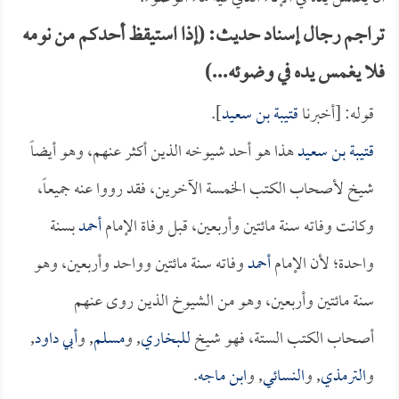
تراجم رجال إسناد حديث: (إذا استيقظ أحدكم من نومه
فلا يغمس يده في وضوئه...)
قوله: [أخبرنا
قتيبة بن سعيد
].
قتيبة بن سعيد
هذا هو أحد شيوخه الذين أكثر عنهم، وهو أيضاً
شيخ لأصحاب الكتب الخمسة الآخرين، فقد رووا عنه جميعاً،
وكانت وفاته سنة مائتين وأربعين، قبل وفاة الإمام
أحمد
بسنة
واحدة؛ لأن الإمام
أحمد
وفاته سنة مائتين وواحد وأربعين، وهو
سنة مائتين وأربعين، وهو من الشيوخ الذين روى عنهم
أصحاب الكتب الستة، فهو شيخ
للبخاري
, و
مسلم
, و
أبي داود
,
و
الترمذي
, و
النسائي
, و
ابن ماجه
.