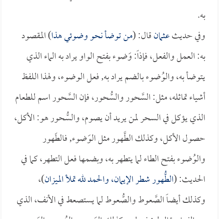
به.
وفي حديث
عثمان
قال: (
من توضأ نحو وضوئي هذا
) المقصود
به: العمل والفعل، فإذاً: وَضوء بفتح الواو يراد به الماء الذي
يتوضأ به، والوُضوء بالضم يراد به, فعل الوضوء، ولهذا اللفظ
أشياء تماثله، مثل: السَّحور والسُّحور، فإن السَّحور اسم للطعام
الذي يؤكل في السحر لمن يريد أن يصوم، والسُّحور هو: الأكل،
حصول الأكل، وكذلك الطَّهور مثل الوَضوء, فالطَهور
والوُضوء بفتح الطاء لما يتطهر به، وبضمها فعل التطهر، كما في
الحديث: (
الطُّهور شطر الإيمان، والحمد لله تملأ الميزان
)،
وكذلك أيضاً الصَّعوط والصُّعوط لما يستصعط في الأنف، الذي