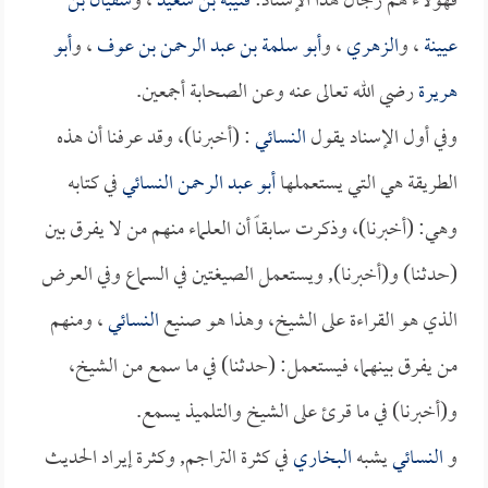
فهؤلاء هم رجال هذا الإسناد:
قتيبة بن سعيد
، و
سفيان بن
عيينة
، و
الزهري
، و
أبو سلمة بن عبد الرحمن بن عوف
، و
أبو
هريرة
رضي الله تعالى عنه وعن الصحابة أجمعين.
وفي أول الإسناد يقول
النسائي
: (أخبرنا)، وقد عرفنا أن هذه
الطريقة هي التي يستعملها
أبو عبد الرحمن النسائي
في كتابه
وهي: (أخبرنا)، وذكرت سابقاً أن العلماء منهم من لا يفرق بين
(حدثنا) و(أخبرنا), ويستعمل الصيغتين في السماع وفي العرض
الذي هو القراءة على الشيخ، وهذا هو صنيع
النسائي
، ومنهم
من يفرق بينهما، فيستعمل: (حدثنا) في ما سمع من الشيخ،
و(أخبرنا) في ما قرئ على الشيخ والتلميذ يسمع.
و
النسائي
يشبه
البخاري
في كثرة التراجم, وكثرة إيراد الحديث