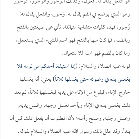
هو الفعل يقال له: فعول، وكذلك الوَجور والوُجور، الوَجور
وهو الذي يوضع في الفم يقال له: وَجور، والفعل يقال له:
وُجور، فهذه كلمات متشابهة متماثلة، تأتي على صيغتين بالفتح
وبالضم، فما كان منها بالفتح فهو اسم للشيء الذي يستعمل،
وما كان بالضم فهو اسم للاستعمال.
قوله عليه الصلاة والسلام: (
إذا استيقظ أحدكم من نومه فلا
يغمس يده في وضوئه حتى يغسلها ثلاثاً
) يعني: أنه يغسلها
خارج الإناء، فيفرغ من الإناء على يديه فيغسلهما ثلاثاً، ثم بعد
ذلك يغمس يده في الإناء ويأخذ لغسل وجهه, وغسل يديه,
وغسل رجليه, ومسح رأسه؛ لأن المطلوب أن يفعل ذلك قبل أن
يبدأ، وقد علل ذلك رسول الله عليه الصلاة والسلام بقوله: