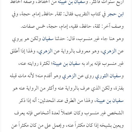
أربع سنوات فأكثر. و
سفيان بن عيينة
من الحفاظ، وصفه الحافظ
ابن حجر
في كتاب التقريب فقال: ثقة, حافظ, إمام, حجة، وفي
وصف آخر: ثقة، حافظ، فقيه، إمام، حجة، خمس صفات.
وهو هنا جاء غير منسوب، قال: حدثنا
سفيان
ولكن هو يروي
عن
الزهري
، وهو معروف بالرواية عن
الزهري
، ولهذا إذا أطلق
غير منسوب فإنه يراد به
سفيان بن عيينة
؛ لكثرة روايته عنه،
و
سفيان الثوري
روى عن
الزهري
وهو أقدم منه؛ لأنه مات قبله
بفترة، ولكن الذي عرف بالرواية عنه وأكثر من الرواية عنه هو
سفيان بن عيينة
، ولهذا من الطرق عند المحدثين: أنه إذا ذكر
الشخص غير منسوب وكان محتملاً لعدة أشخاص فإنه يعرف
ويعين بشيخه إذا كان مكثراً عنه، ويحمل على من كان مكثراً عن