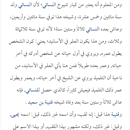
ومن المعلوم أنه يعتبر من كبار شيوخ
النسائي
؛ لأن
النسائي
ولد
سنة مائتين وخمس عشرة، وشيخه هذا توفي سنة مائتين وأربعين،
وعاش بعده
النسائي
ثلاثاً وستين سنة؛ لأنه توفي سنة ثلاثمائة
وثلاث، ومن هذا يكون العلو في الأسانيد؛ يعني: كون الشخص
يطول عمره, ويروي في أول حياته عن شخص أدركه في آخر
حياته, وعمر بعده طويلاً فمن هنا يأتي العلو في الأسانيد، من
ناحية أن التلميذ يروي عن الشيخ في آخر حياته، ويعمر ويطول
عمر ذلك التلميذ فيعيش كثيراً، كالذي حصل
للنسائي
, فإنه
عاش ثلاثاً وستين سنة بعد وفاة شيخه
قتيبة بن سعيد
.
و
قتيبة
هذا قيل: إنه لقب، وأن اسمه غير ذلك، قيل: اسمه
يحيى
,
وقيل: غير ذلك، ولكنه مشهور بهذا اللقب, أو بهذا الاسم على