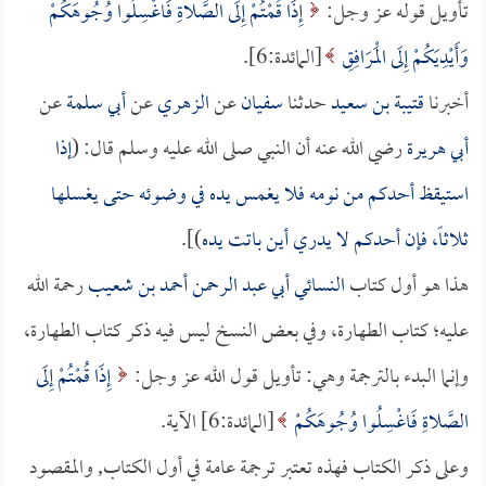
تأويل قوله عز وجل:
إِذَا قُمْتُمْ إِلَى الصَّلاةِ فَاغْسِلُوا وُجُوهَكُمْ
وَأَيْدِيَكُمْ إِلَى الْمَرَافِقِ
[المائدة:6].
أخبرنا
قتيبة بن سعيد
حدثنا
سفيان
عن
الزهري
عن
أبي سلمة
عن
أبي هريرة
رضي الله عنه أن النبي صلى الله عليه وسلم قال: (
إذا
استيقظ أحدكم من نومه فلا يغمس يده في وضوئه حتى يغسلها
ثلاثاً، فإن أحدكم لا يدري أين باتت يده
)].
هذا هو أول كتاب
النسائي أبي عبد الرحمن أحمد بن شعيب
رحمة الله
عليه؛ كتاب الطهارة، وفي بعض النسخ ليس فيه ذكر كتاب الطهارة،
وإنما البدء بالترجمة وهي: تأويل قول الله عز وجل:
إِذَا قُمْتُمْ إِلَى
الصَّلاةِ فَاغْسِلُوا وُجُوهَكُمْ
[المائدة:6] الآية.
وعلى ذكر الكتاب فهذه تعتبر ترجمة عامة في أول الكتاب, والمقصود