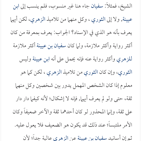
الشيخ، فمثلاً:
سفيان
جاء هنا غير منسوب، فلم ينسب إلى
ابن
عيينة
, ولا إلى
الثوري
، وكل منهما من تلاميذ
الزهري
، لكن أيهما
يعرف بأنه هو الذي في الإسناد؟ الجواب: يعرف بمعرفة من كان
أكثر رواية وأكثر ملازمة، ولما كان
سفيان بن عيينة
أكثر ملازمة
للزهري
وأكثر رواية عنه فإنه يحمل على أنه
ابن عيينة
وليس
الثوري
، وإن كان
الثوري
من تلاميذ
الزهري
، لكن كما هو
معلوم إذا كان الشخص المهمل يدور بين شخصين وكل منهما
ثقة، حتى ولو لم يعرف أيهما, فإنه لا إشكال؛ لأنه كيفما دار دار
على ثقة، وإنما المحذور لو كان أحدهما ثقة والآخر ضعيفاً وكان
الأمر ملتبساً؛ عند ذلك قد يكون هو الضعيف فلا يعول عليه.
ثم إن أسانيد
سفيان بن عيينة
عن
الزهري
عالية جداً؛ لأن