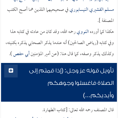
مسلم القشيري النيسابوري
في صحيحيهما اللذين هما أصح الكتب
المصنفة ].
هكذا كما أورده
النووي
رحمه الله، وقد كان من عادته في كتابه هذا
وفي كتابه (رياض الصالحين) أنه عندما يذكر الصحابي يذكره بكنيته،
وكذلك يذكر وصفه، كما قال هنا: (عن أمير المؤمنين
أبي حفص
).
تأويل قوله عز وجل: (إذا قمتم إلى
الصلاة فاغسلوا وجوهكم
وأيديكم...)
قال المصنف رحمه الله تعالى: [كتاب الطهارة.