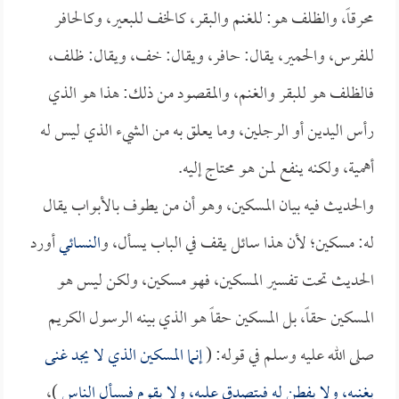
محرقاً، والظلف هو: للغنم والبقر، كالخف للبعير، وكالحافر
للفرس، والحمير، يقال: حافر، ويقال: خف، ويقال: ظلف،
فالظلف هو للبقر والغنم، والمقصود من ذلك: هذا هو الذي
رأس اليدين أو الرجلين، وما يعلق به من الشيء الذي ليس له
أهمية، ولكنه ينفع لمن هو محتاج إليه.
والحديث فيه بيان المسكين، وهو أن من يطوف بالأبواب يقال
له: مسكين؛ لأن هذا سائل يقف في الباب يسأل، و
النسائي
أورد
الحديث تحت تفسير المسكين، فهو مسكين، ولكن ليس هو
المسكين حقاً، بل المسكين حقاً هو الذي بينه الرسول الكريم
صلى الله عليه وسلم في قوله: (
إنما المسكين الذي لا يجد غنى
يغنيه، ولا يفطن له فيتصدق عليه، ولا يقوم فيسأل الناس
)،