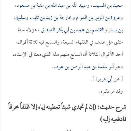
سعيد بن المسيب
، و
عبيد الله بن عبد الله بن عتبة بن مسعود
،
و
عروة بن الزبير بن العوام
و
خارجة بن زيد بن ثابت
و
سليمان
بن يسار
و
القاسم بن محمد بن أبي بكر الصديق
، هؤلاء ستة
متفق على عدهم في الفقهاء السبعة، والسابع فيه ثلاثة أقوال،
أحد الأقوال الثلاثة أن السابع منهم هذا الذي معنا في الإسناد،
وهو
أبو سلمة بن عبد الرحمن بن عوف
.
[ عن
أبي هريرة
].
وقد مر ذكره.
شرح حديث: (إن لم تجدي شيئاً تعطينه إياه إلا ظلفاً محرقاً
فادفعيه إليه)