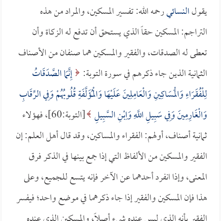
يقول
النسائي
رحمه الله: تفسير المسكين، والمراد من هذه
التراجم: المسكين حقاً الذي يستحق أن تدفع له الزكاة وأن
تعطى له الصدقات، والفقير والمسكين هما صنفان من الأصناف
الثمانية الذين جاء ذكرهم في سورة التوبة:
إِنَّمَا الصَّدَقَاتُ
لِلْفُقَرَاءِ وَالْمَسَاكِينِ وَالْعَامِلِينَ عَلَيْهَا وَالْمُؤَلَّفَةِ قُلُوبُهُمْ وَفِي الرِّقَابِ
وَالْغَارِمِينَ وَفِي سَبِيلِ اللَّهِ وَاِبْنِ السَّبِيلِ
[التوبة:60]، فهؤلاء
ثمانية أصناف، أولهم: الفقراء والمساكين، وقد قال أهل العلم: إن
الفقير والمسكين من الألفاظ التي إذا جمع بينها في الذكر فرق
المعنى، وإذا انفرد أحدهما عن الآخر فإنه يتسع للجميع، وعلى
هذا فإن المسكين والفقير إذا جاء ذكرهما في موضع واحد؛ فيفسر
الفقير بأنه الذي ليس عنده شيء أصلاً، والمسكين الذي عنده