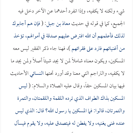
شيء ولكنه لا يكفيه، وإذا انفرد أحدهما عن الآخر دخل فيه
الجميع، كما في قوله في حديث
معاذ بن جبل
: (
فإن هم أجابوك
لذلك فأعلمهم أن الله افترض عليهم صدقة في أموالهم، تؤخذ
من أغنيائهم فترد على فقرائهم
)، فهنا جاء ذكر الفقير ليس معه
المسكين، ويكون معناه شاملاً لمن لا يجد شيئاً أصلاً ولمن يجد ما
لا يكفيه، والتراجم التي معنا وقد أورد تحتها
النسائي
الأحاديث
فيها بيان المسكين حقاً، وقال عليه الصلاة والسلام: (
ليس
المسكين بذاك الطواف الذي ترده اللقمة واللقمتان، والتمرة
والتمرتان، قالوا: فما المسكين يا رسول الله؟ قال: الذي ليس
عنده غنى يغنيه، ولا يفطن له فيتصدق عليه، ولا يقوم فيسأل