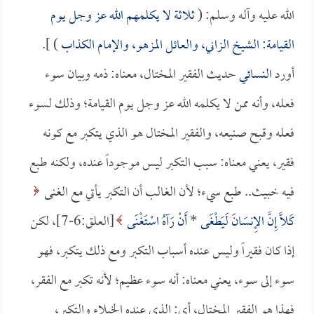
الله عليه وآله وسلم: (
ثلاثة لا يكلمهم الله عز وجل يوم
القيامة: الشيخ الزاني، والعائل المزهو، والإمام الكذاب
) ].
أورد
النسائي
حديث الفقير المختال، معناه: ذمه وبيان سوء
فعله، وأنه ممن لا يكلمه الله عز وجل يوم القيامة؛ وذلك لسوء
فعله وقبح صنيعه، والفقير المختال هو الذي يتكبر مع كونه
فقير، يعني معناه: سبب التكبر ليس موجوداً عنده، ولكنه طبع
فيه خبيث.. طبع سيء؛ لأن الغالب أن التكبر يأتي مع الغنى
كَلَّا إِنَّ الإِنسَانَ لَيَطْغَى
*
أَنْ رَآهُ اسْتَغْنَى
[العلق:6-7]، لكن
إذا كان فقيراً وليس عنده أسباب التكبر ومع ذلك يتكبر، فهو
سوء إلى سوء، يعني معناه: أنه سوء عظيم؛ لأنه تكبر مع الفقر،
فهذا هو الفقير المختال، أي: الذي عنده الخيلاء والتكبر،