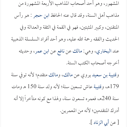
المشهور، وهو أحد أصحاب المذاهب الأربعة المشهورة من
مذاهب أهل السنة، وقد قال عنه الحافظ
ابن حجر
: هو رأس
المتقنين، وكبير المثبتين، فهو في القمة في الثقة والعدالة وفي
الحديث والفقه رحمة الله عليه، وهو أحد أفراد السلسلة الذهبية
عند
البخاري
، وهي:
مالك
عن
نافع
عن
ابن عمر
، وحديثه
أخرجه أصحاب الكتب الستة.
و
قتيبة بن سعيد
يروي عن
مالك
، و
مالك
متقدم؛ لأنه توفي سنة
179هـ، و
قتيبة
عاش تسعين سنة؛ لأنه ولد سنة 150 هـ ومات
سنة 240هـ، فعمره تسعون سنة، ولهذا مع كونه متأخراً إلا أنه
أدرك المتقدمين؛ لأنه من المعمرين.
[ عن
أبي الزناد
].