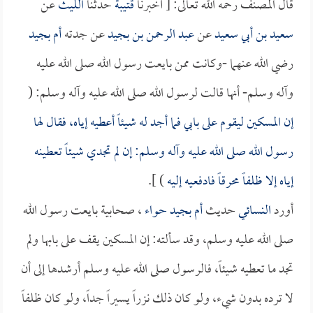
قال المصنف رحمه الله تعالى: [ أخبرنا
قتيبة
حدثنا
الليث
عن
سعيد بن أبي سعيد
عن
عبد الرحمن بن بجيد
عن جدته
أم بجيد
رضي الله عنهما -وكانت ممن بايعت رسول الله صلى الله عليه
وآله وسلم- أنها قالت لرسول الله صلى الله عليه وآله وسلم: (
إن المسكين ليقوم على بابي فما أجد له شيئاً أعطيه إياه، فقال لها
رسول الله صلى الله عليه وآله وسلم: إن لم تجدي شيئاً تعطينه
إياه إلا ظلفاً محرقاً فادفعيه إليه
) ].
أورد
النسائي
حديث
أم بجيد حواء
، صحابية بايعت رسول الله
صلى الله عليه وسلم، وقد سألته: إن المسكين يقف على بابها ولم
تجد ما تعطيه شيئاً، فالرسول صلى الله عليه وسلم أرشدها إلى أن
لا ترده بدون شيء، ولو كان ذلك نزراً يسيراً جداً، ولو كان ظلفاً