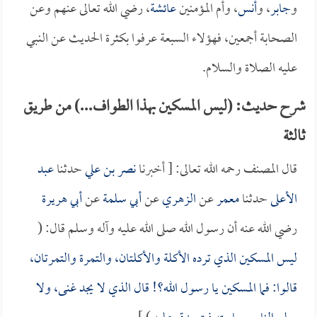
و
جابر
، و
أنس
، وأم المؤمنين
عائشة
، رضي الله تعالى عنهم وعن
الصحابة أجمعين، فهؤلاء السبعة عرفوا بكثرة الحديث عن النبي
عليه الصلاة والسلام.
شرح حديث: (ليس المسكين بهذا الطواف...) من طريق
ثالثة
قال المصنف رحمه الله تعالى: [ أخبرنا
نصر بن علي
حدثنا
عبد
الأعلى
حدثنا
معمر
عن
الزهري
عن
أبي سلمة
عن
أبي هريرة
رضي الله عنه أن رسول الله صلى الله عليه وآله وسلم قال: (
ليس المسكين الذي ترده الأكلة والأكلتان، والتمرة والتمرتان،
قالوا: فما المسكين يا رسول الله؟! قال الذي لا يجد غنى، ولا