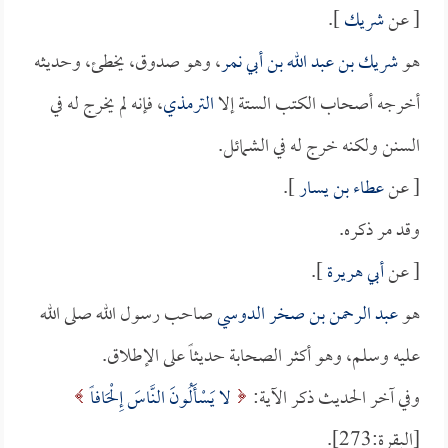
[ عن
شريك
].
هو
شريك بن عبد الله بن أبي نمر
، وهو صدوق، يخطئ، وحديثه
أخرجه أصحاب الكتب الستة إلا
الترمذي
، فإنه لم يخرج له في
السنن ولكنه خرج له في الشمائل.
[ عن
عطاء بن يسار
].
وقد مر ذكره.
[ عن
أبي هريرة
].
هو
عبد الرحمن بن صخر الدوسي
صاحب رسول الله صلى الله
عليه وسلم، وهو أكثر الصحابة حديثاً على الإطلاق.
وفي آخر الحديث ذكر الآية:
لا يَسْأَلُونَ النَّاسَ إِلْحَافاً
[البقرة:273].