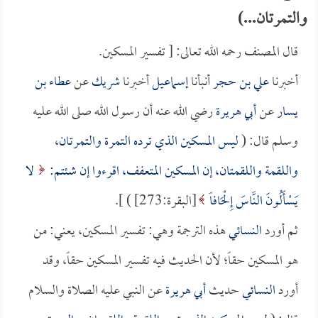
والتمرتان...)
قال المصنف رحمه الله تعالى: [ تفسير المسكين.
أخبرنا
علي بن حجر
أنبأنا
إسماعيل
أخبرنا
شريك
عن
عطاء بن
يسار
عن
أبي هريرة
رضي الله عنه أن رسول الله صلى الله عليه
وسلم قال: (
ليس المسكين الذي ترده التمرة والتمرتان،
واللقمة واللقمتان، إن المسكين المتعفف، اقرءوا إن شئتم:
لا
يَسْأَلُونَ النَّاسَ إِلْحَافاً
[البقرة:273] ) ].
ثم أورد
النسائي
هذه الترجمة وهي: تفسير المسكين، يعني: من
هو المسكين حقاً؛ لأن الحديث فيه تفسير المسكين حقاً، وقد
أورد
النسائي
حديث
أبي هريرة
عن النبي عليه الصلاة والسلام