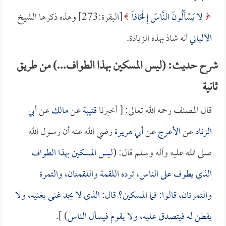
لا يَسْأَلُونَ النَّاسَ إِلْحَافاً
[البقرة:273] وهذه ذكرها الشيخ
الألباني
أنه شاذ بهذه الزيادة.
شرح حديث: (ليس المسكين بهذا الطواف...) من طريق
ثانية
قال المصنف رحمه الله تعالى: [ أخبرنا
قتيبة
عن
مالك
عن
أبي
الزناد
عن
الأعرج
عن
أبي هريرة
رضي الله عنه أن رسول الله
صلى الله عليه وآله وسلم قال: (
ليس المسكين بهذا الطواف
الذي يطوف على الناس، ترده اللقمة واللقمتان، والتمرة
والتمرتان، قالوا: فما المسكين؟ قال: الذي لا يجد غنى يغنيه، ولا
يفطن له فيتصدق عليه، ولا يقوم فيسأل الناس
) ].