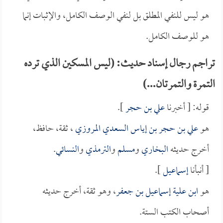
هو ليس للنفي المطلق بل لنفي الوصف الكامل، والإثبات إنما
هو للوصف الكامل.
تراجم رجال إسناد حديث: (ليس المسكين الذي ترده
التمرة والتمرتان...)
قوله: [ أخبرنا
علي بن حجر
].
هو
علي بن حجر بن إياس السعدي المروزي
، ثقة، حافظ،
أخرج حديثه
البخاري
و
مسلم
و
الترمذي
و
النسائي
.
[ أنبأنا
إسماعيل
].
هو
ابن علية إسماعيل بن جعفر
، وهو ثقة، أخرج حديثه
أصحاب الكتب الستة.