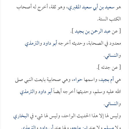
هو
سعيد بن أبي سعيد المقبري
، وهو ثقة، أخرج له أصحاب
الكتب الستة.
[ عن
عبد الرحمن بن بجيد
].
معدود في الصحابة، وحديثه أخرجه
أبو داود
و
الترمذي
و
النسائي
.
[ عن جدته ].
هي
أم بجيد
، واسمها
حواء
، وهي صحابية بايعت النبي صلى
الله عليه وسلم، وحديثها أخرجه أيضاً
أبو داود
و
الترمذي
و
النسائي
.
وليس لها إلا هذا الحديث الواحد، وليس لها شيء في
البخاري
ولا
مسلم
ولا عند
ابن ماجه
، ولها عند
أبي داود
و
الترمذي