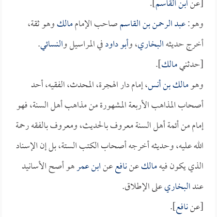
[عن
ابن القاسم
].
وهو:
عبد الرحمن بن القاسم
صاحب الإمام
مالك
وهو ثقة،
أخرج حديثه
البخاري
، و
أبو داود
في المراسيل و
النسائي
.
[حدثني
مالك
].
وهو
مالك بن أنس
، إمام دار الهجرة، المحدث، الفقيه، أحد
أصحاب المذاهب الأربعة المشهورة من مذاهب أهل السنة، فهو
إمام من أئمة أهل السنة معروف بالحديث، ومعروف بالفقه رحمة
الله عليه، وحديثه أخرجه أصحاب الكتب الستة، بل إن الإسناد
الذي يكون فيه
مالك
عن
نافع
عن
ابن عمر
هو أصح الأسانيد
عند
البخاري
على الإطلاق.
[عن
نافع
].