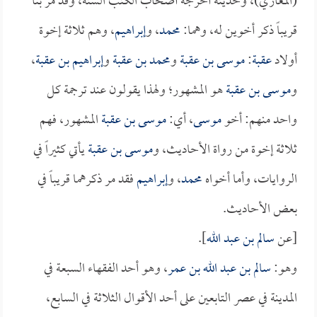
(المغازي)، وحديثه أخرجه أصحاب الكتب الستة، وقد مر بنا
قريباً ذكر أخوين له، وهما:
محمد
، و
إبراهيم
، وهم ثلاثة إخوة
أولاد
عقبة
:
موسى بن عقبة
و
محمد بن عقبة
و
إبراهيم بن عقبة
،
و
موسى بن عقبة
هو المشهور؛ ولهذا يقولون عند ترجمة كل
واحد منهم: أخو
موسى
، أي:
موسى بن عقبة
المشهور، فهم
ثلاثة إخوة من رواة الأحاديث، و
موسى بن عقبة
يأتي كثيراً في
الروايات، وأما أخواه
محمد
، و
إبراهيم
فقد مر ذكرهما قريباً في
بعض الأحاديث.
[عن
سالم بن عبد الله
].
وهو:
سالم بن عبد الله بن عمر
، وهو أحد الفقهاء السبعة في
المدينة في عصر التابعين على أحد الأقوال الثلاثة في السابع،