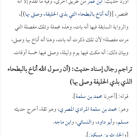
أورد حديث:
ابن عمر
من طريق أخرى، وفيه ما تقدم إلا أنه
مختصر، [(
أنه أناخ بالبطحاء التي بذي الحليفة، وصلى بها
)]،
والرواية السابقة فيها أنه بات، وهذه مجملة وتلك مفصلة التي
مرت مفصلة؛ لأن تلك ذكرت أنه بات، وهنا أنه أناخ بها وصلى،
وبيان ذلك: أنه مكث فيها يوم وليلة، وصلى فيها خمسة أوقات.
تراجم رجال إسناد حديث: (أن رسول الله أناخ بالبطحاء
الذي بذي الحليفة وصلى بها)
قوله: [أخبرنا
محمد بن سلمة
].
وهو:
محمد بن سلمة المرادي المصري
، وهو ثقة، أخرج حديثه
مسلم
، و
أبو داود
، و
النسائي
، و
ابن ماجه
.
[و
الحارث بن مسكين
].