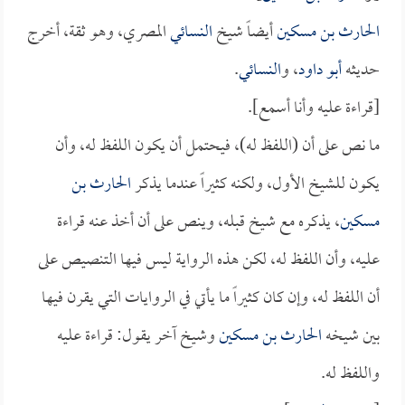
الحارث بن مسكين
أيضاً شيخ
النسائي
المصري، وهو ثقة، أخرج
حديثه
أبو داود
، و
النسائي
.
[قراءة عليه وأنا أسمع].
ما نص على أن (اللفظ له)، فيحتمل أن يكون اللفظ له، وأن
يكون للشيخ الأول، ولكنه كثيراً عندما يذكر
الحارث بن
مسكين
، يذكره مع شيخ قبله، وينص على أن أخذ عنه قراءة
عليه، وأن اللفظ له، لكن هذه الرواية ليس فيها التنصيص على
أن اللفظ له، وإن كان كثيراً ما يأتي في الروايات التي يقرن فيها
بين شيخه
الحارث بن مسكين
وشيخ آخر يقول: قراءة عليه
واللفظ له.