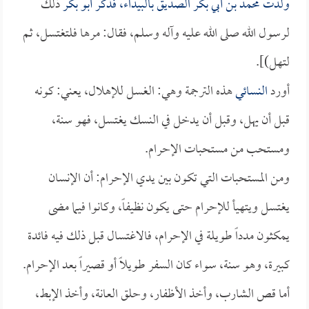
ولدت
محمد بن أبي بكر الصديق
بالبيداء، فذكر
أبو بكر
ذلك
لرسول الله صلى الله عليه وآله وسلم، فقال: مرها فلتغتسل، ثم
لتهل)].
أورد
النسائي
هذه الترجمة وهي: الغسل للإهلال، يعني: كونه
قبل أن يهل، وقبل أن يدخل في النسك يغتسل، فهو سنة،
ومستحب من مستحبات الإحرام.
ومن المستحبات التي تكون بين يدي الإحرام: أن الإنسان
يغتسل ويتهيأ للإحرام حتى يكون نظيفاً، وكانوا فيما مضى
يمكثون مدداً طويلة في الإحرام، فالاغتسال قبل ذلك فيه فائدة
كبيرة، وهو سنة، سواء كان السفر طويلاً أو قصيراً بعد الإحرام.
أما قص الشارب، وأخذ الأظفار، وحلق العانة، وأخذ الإبط،