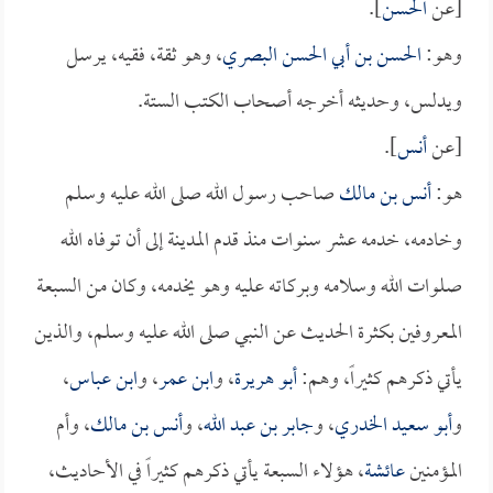
[عن
الحسن
].
وهو:
الحسن بن أبي الحسن البصري
، وهو ثقة، فقيه، يرسل
ويدلس، وحديثه أخرجه أصحاب الكتب الستة.
[عن
أنس
].
هو:
أنس بن مالك
صاحب رسول الله صلى الله عليه وسلم
وخادمه، خدمه عشر سنوات منذ قدم المدينة إلى أن توفاه الله
صلوات الله وسلامه وبركاته عليه وهو يخدمه، وكان من السبعة
المعروفين بكثرة الحديث عن النبي صلى الله عليه وسلم، والذين
يأتي ذكرهم كثيراً، وهم:
أبو هريرة
، و
ابن عمر
، و
ابن عباس
،
و
أبو سعيد الخدري
، و
جابر بن عبد الله
، و
أنس بن مالك
، وأم
المؤمنين
عائشة
، هؤلاء السبعة يأتي ذكرهم كثيراً في الأحاديث،