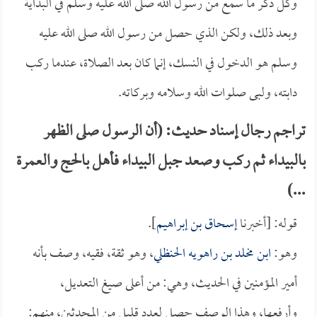
وكل ذكر ما سمع من رسول الله صلى الله عليه وسلم في البداية
وبعد ذلك، ولكن الذي حصل من رسول الله صلى الله عليه
وسلم هو الدخول في النسك، إنما كان بعد الصلاة، عندما ركب
دابته، ولبى صلوات الله وسلامه وبركاته.
تراجم رجال إسناد حديث: (أن الرسول صلى الظهر
بالبيداء ثم ركب وصعد جبل البيداء فأهل بالحج والعمرة
...)
قوله: [أخبرنا
إسحاق بن إبراهيم
].
وهو:
ابن مخلد بن راهويه الحنظلي
، وهو ثقة، فقيه، وصف بأنه
أمير المؤمنين في الحديث، وهي: من أعلى صيغ التعديل،
وأرفعها، وهذا الوصف حصل لعدد قليل من المحدثين، منهم: