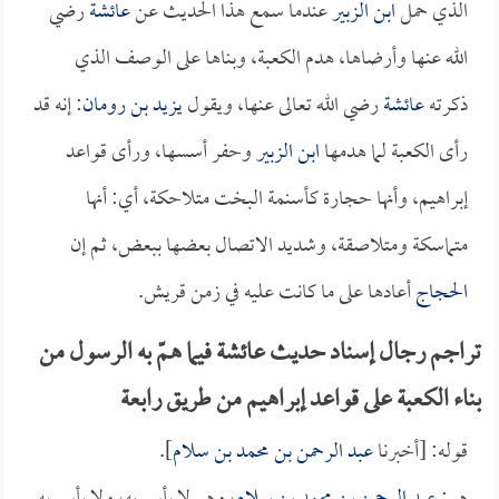
الذي حمل
ابن الزبير
عندما سمع هذا الحديث عن
عائشة
رضي
الله عنها وأرضاها، هدم الكعبة، وبناها على الوصف الذي
ذكرته
عائشة
رضي الله تعالى عنها، ويقول
يزيد بن رومان
: إنه قد
رأى الكعبة لما هدمها
ابن الزبير
وحفر أسسها، ورأى قواعد
إبراهيم، وأنها حجارة كأسنمة البخت متلاحكة، أي: أنها
متماسكة ومتلاصقة، وشديد الاتصال بعضها ببعض، ثم إن
الحجاج
أعادها على ما كانت عليه في زمن قريش.
تراجم رجال إسناد حديث عائشة فيما همّ به الرسول من
بناء الكعبة على قواعد إبراهيم من طريق رابعة
قوله: [أخبرنا
عبد الرحمن بن محمد بن سلام
].