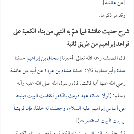
[عن
عائشة
].
وقد مر ذكرها.
شرح حديث عائشة فيما همّ به النبي من بناء الكعبة على
قواعد إبراهيم من طريق ثانية
قال المصنف رحمه الله تعالى: أخبرنا
إسحاق بن إبراهيم
حدثنا
عبدة
و
أبو معاوية
قالا: حدثنا
هشام بن عروة
عن أبيه عن
عائشة
رضي الله عنها أنها قالت: قال رسول الله صلى الله عليه وآله
وسلم: (
لولا حداثة عهد قومك بالكفر لنقضت البيت فبنيته
على أساس إبراهيم عليه السلام، وجعلت له خلفاً، فإن قريشاً
لما بنت البيت استقصرت
)].
فالترجمة عند
النسائي
هي: بناء الكعبة، والمقصود ببناء الكعبة: