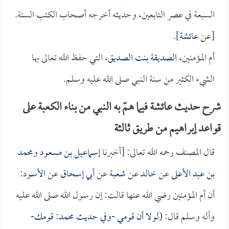
السبعة في عصر التابعين، وحديثه أخرجه أصحاب الكتب الستة.
[عن
عائشة
].
أم المؤمنين،
الصديقة بنت الصديق
، التي حفظ الله تعالى بها
الشيء الكثير من سنة النبي صلى الله عليه وسلم.
شرح حديث عائشة فيما همّ به النبي من بناء الكعبة على
قواعد إبراهيم من طريق ثالثة
قال المصنف رحمه الله تعالى: [أخبرنا
إسماعيل بن مسعود
و
محمد
بن عبد الأعلى
عن
خالد
عن
شعبة
عن
أبي إسحاق
عن
الأسود
:
أن أم المؤمنين رضي الله عنها قالت: إن رسول الله صلى الله عليه
وآله وسلم قال: (
لولا أن قومي -وفي حديث
محمد
: قومك-