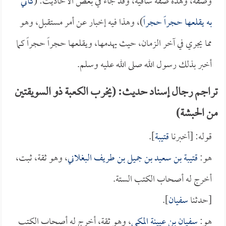
وصفه، وهذه صفة ساقيه، وقد جاء في بعض الأحاديث: (
كأني
به يقلعها حجراً حجراً
)، وهذا فيه إخبار عن أمر مستقبل، وهو
مما يجري في آخر الزمان، حيث يهدمها، ويقلعها حجراً حجراً كما
أخبر بذلك رسول الله صلى الله عليه وسلم.
تراجم رجال إسناد حديث: (يخرب الكعبة ذو السويقتين
من الحبشة)
قوله: [أخبرنا
قتيبة
].
هو:
قتيبة بن سعيد بن جميل بن طريف البغلاني
، وهو ثقة، ثبت،
أخرج له أصحاب الكتب الستة.
[حدثنا
سفيان
].
هو:
سفيان بن عيينة المكي
، وهو ثقة، أخرج له أصحاب الكتب