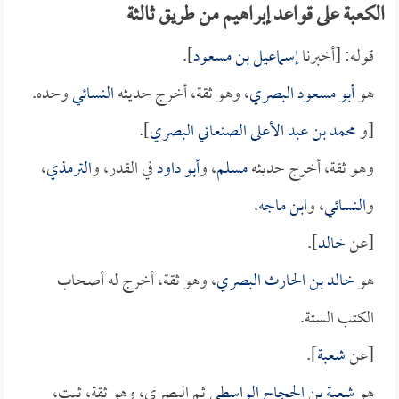
الكعبة على قواعد إبراهيم من طريق ثالثة
قوله: [أخبرنا
إسماعيل بن مسعود
].
هو
أبو مسعود البصري
، وهو ثقة، أخرج حديثه
النسائي
وحده.
[و
محمد بن عبد الأعلى الصنعاني البصري
].
وهو ثقة، أخرج حديثه
مسلم
، و
أبو داود
في القدر، و
الترمذي
،
و
النسائي
، و
ابن ماجه
.
[عن
خالد
].
هو
خالد بن الحارث البصري
، وهو ثقة، أخرج له أصحاب
الكتب الستة.
[عن
شعبة
].
هو
شعبة بن الحجاج الواسطي
ثم البصري، وهو ثقة، ثبت،