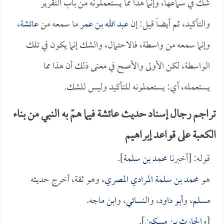
شك في سماعها، وإنما هذا مما يستعملونه من باب التقرير
والتأكيد، ثم أيضاً قيل: إن
عبد الله بن عمر
ما سمعه من
عائشة
،
وإنما سمعه من واسطة، فالاحتمال، والشك إنما يكون في تلك
الواسطة، لكن الأولى والأصح في معنى ذلك أن هذا مما
يستعمله، أي: يستعملونه للتأكيد وليس للشك.
تراجم رجال إسناد حديث عائشة فيما همّ به النبي من بناء
الكعبة على قواعد إبراهيم
قوله: [أخبرنا
محمد بن سلمة
].
هو
محمد بن سلمة المرادي المصري
، وهو ثقة، أخرج حديثه
مسلم
، و
أبو داود
، و
النسائي
، و
ابن ماجه
.
[و
الحارث بن مسكين
].