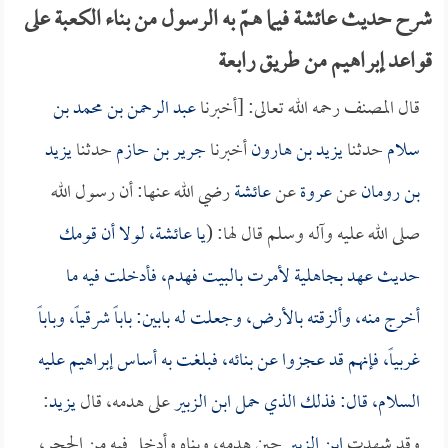
شرح حديث عائشة فيما همّ به الرسول من بناء الكعبة على
قواعد إبراهيم من طريق رابعة
قال المصنف رحمه الله تعالى: [أخبرنا
عبد الرحمن بن محمد بن
سلام
حدثنا
يزيد بن هارون
أخبرنا
جرير بن حازم
حدثنا
يزيد
بن رومان
عن
عروة
عن
عائشة
رضي الله عنها: أن رسول الله
صلى الله عليه وآله وسلم قال لها: (
يا
عائشة
، لولا أن قومك
حديث عهد بجاهلية لأمرت بالبيت فهدم، فأدخلت فيه ما
أخرج منه، وألزقته بالأرض، وجعلت له بابين: باباً شرقياً، وباباً
غربياً، فإنهم قد عجزوا عن بنائه، فبلغت به أساس إبراهيم عليه
السلام، قال: فذلك الذي حمل
ابن الزبير
على هدمه، قال
يزيد
:
وقد شهدت
ابن الزبير
حين هدمه، وبناه وأدخل فيه من الحجر،