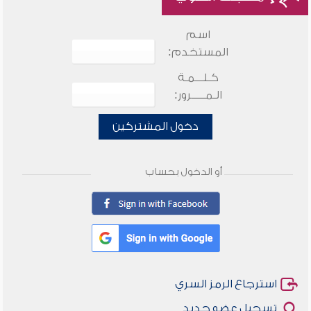
اسم
المستخدم:
كـلـــمـة
الـمـــــرور:
دخول المشتركين
أو الدخول بحساب
استرجاع الرمز السري
تسجيل عضو جديد