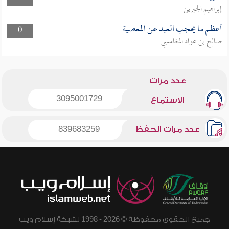
إبراهيم الجبرين
أعظم ما يحجب العبد عن المعصية
0
صالح بن عواد المغامسي
عدد مرات
3095001729
الاستماع
عدد مرات الحفظ
839683259
جميع الحقوق محفوظة © 2026 - 1998 لشبكة إسلام ويب