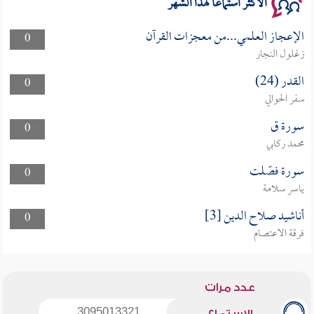
الأكثر استماعا لهذا الشهر
الإعجاز العلمي...من معجزات القرآن
0
زغلول النجار
القدر (24)
0
سفر الحوالي
سورة ق
0
محمد ركابي
سورة فصّلت
0
ياسر سلامة
أناشيد صلاح الدين [3]
0
فرقة الاعتصام
عدد مرات
3095013321