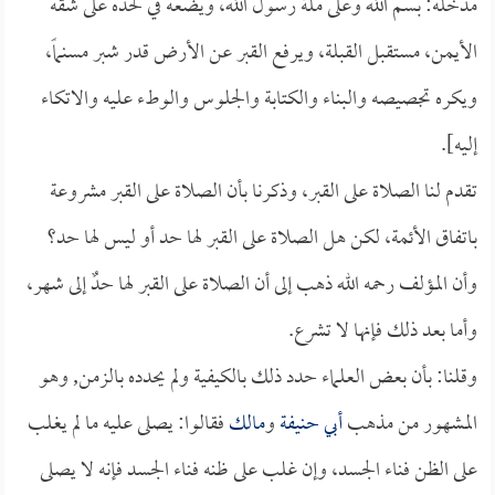
مدخله: بسم الله وعلى ملة رسول الله، ويضعه في لحده على شقه
الأيمن، مستقبل القبلة، ويرفع القبر عن الأرض قدر شبر مسنماً،
ويكره تجصيصه والبناء والكتابة والجلوس والوطء عليه والاتكاء
إليه].
تقدم لنا الصلاة على القبر، وذكرنا بأن الصلاة على القبر مشروعة
باتفاق الأئمة، لكن هل الصلاة على القبر لها حد أو ليس لها حد؟
وأن المؤلف رحمه الله ذهب إلى أن الصلاة على القبر لها حدٌ إلى شهر،
وأما بعد ذلك فإنها لا تشرع.
وقلنا: بأن بعض العلماء حدد ذلك بالكيفية ولم يحدده بالزمن, وهو
المشهور من مذهب
أبي حنيفة
و
مالك
فقالوا: يصلى عليه ما لم يغلب
على الظن فناء الجسد، وإن غلب على ظنه فناء الجسد فإنه لا يصلى