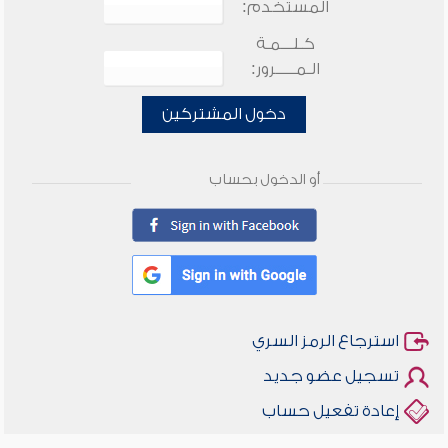
المستخدم:
كـلـــمـة
الـمـــــرور:
دخول المشتركين
أو الدخول بحساب
استرجاع الرمز السري
تسجيل عضو جديد
إعادة تفعيل حساب