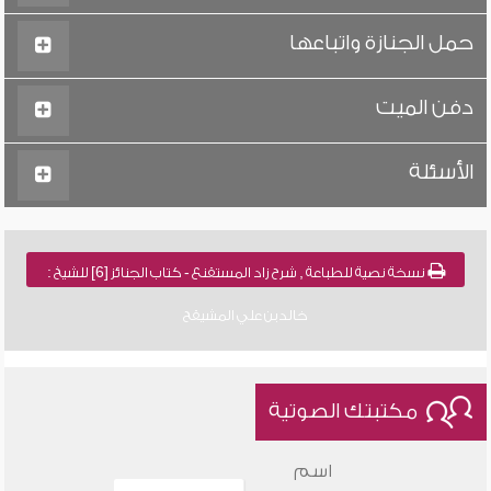
حمل الجنازة واتباعها
دفن الميت
الأسئلة
نسخة نصية للطباعة , شرح زاد المستقنع - كتاب الجنائز [6] للشيخ :
خالد بن علي المشيقح
مكتبتك الصوتية
اسم