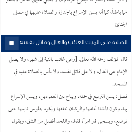
وقاتل نفسه ونحوهما فيشرع للإمام أن لا يصلي عليهما ظاهراً ويدعو
لهما باطناً، كما أنه يسن الإسراع بالجنازة والصلاة عليهما في مصلى
الجنائ
الصلاة على الميت الغائب والغال وقاتل نفسه
قال المؤلف رحمه الله تعالى: [وعلى غائب بالنية إلى شهر، ولا يصلي
الإمام على الغال، ولا على قاتل نفسه، ولا بأس بالصلاة عليه في
المسجد.
فصل: يسن التربيع في حمله، ويباح بين العمودين، ويسن الإسراع
بها، وكون المشاة أمامها والركبان خلفها ويكره جلوس تابعها حتى
توضع، ويسجى قبر امرأة فقط، واللحد أفضل من الشق، ويقول