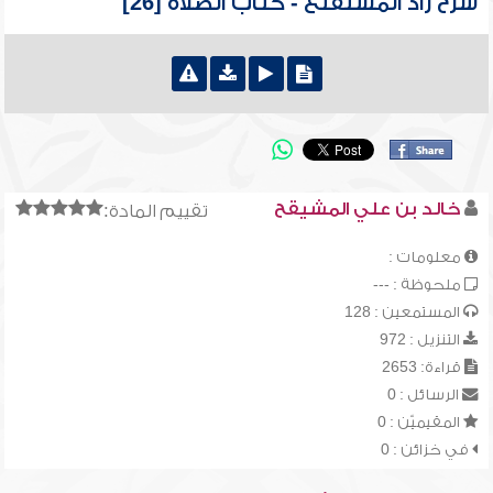
شرح زاد المستقنع - كتاب الصلاة [26]
خالد بن علي المشيقح
تقييم المادة:
معلومات :
ملحوظة : ---
المستمعين : 128
التنزيل : 972
قراءة: 2653
الرسائل : 0
المقيميّن : 0
في خزائن : 0