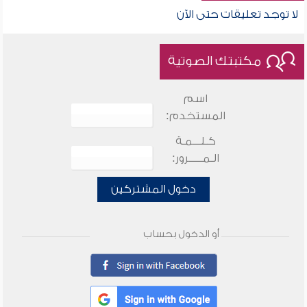
لا توجد تعليقات حتى الآن
مكتبتك الصوتية
اسم
المستخدم:
كـلـــمـة
الـمـــــرور:
دخول المشتركين
أو الدخول بحساب