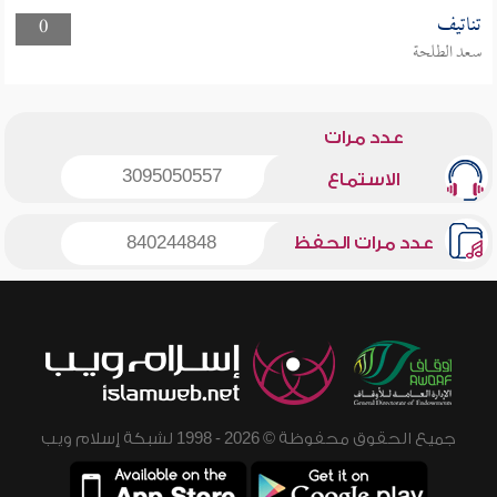
تناتيف
0
سعد الطلحة
عدد مرات
3095050557
الاستماع
عدد مرات الحفظ
840244848
جميع الحقوق محفوظة © 2026 - 1998 لشبكة إسلام ويب