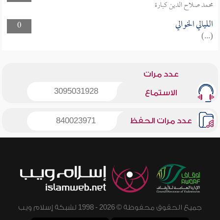
محمد صلاح الدين كبارة
الليالي الخوالي
0
(...)
عدد مرات
3095031928
الاستماع
عدد مرات الحفظ
840023971
جميع الحقوق محفوظة © 2026 - 1998 لشبكة إسلام ويب