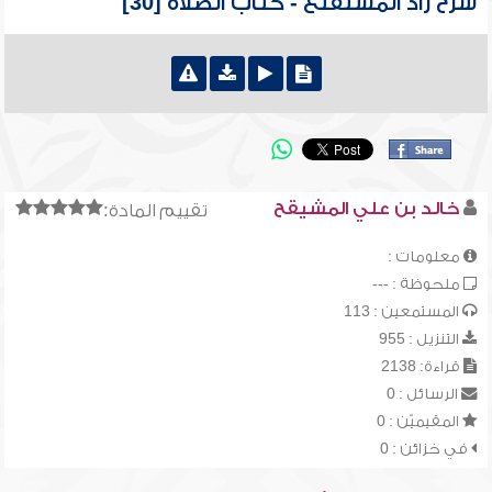
شرح زاد المستقنع - كتاب الصلاة [30]
خالد بن علي المشيقح
تقييم المادة:
معلومات :
ملحوظة : ---
المستمعين : 113
التنزيل : 955
قراءة: 2138
الرسائل : 0
المقيميّن : 0
في خزائن : 0