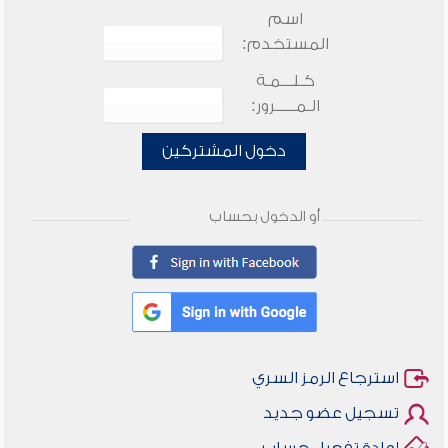
اسم
المستخدم:
كـلـــمـة
الـمـــــرور:
دخول المشتركين
أو الدخول بحساب
استرجاع الرمز السري
تسجيل عضو جديد