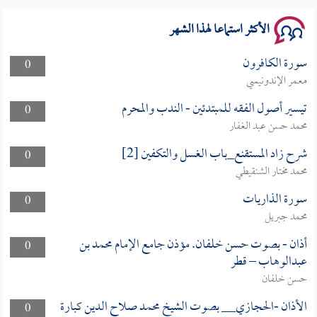
سلسلة محاضرات نفحات رمضانية 1444هـ
الأكثر استماعا لهذا الشهر
سورة الكافرون
0
معمر الإندونيسي
تيسير أصول الفقه للمبتدئين - الندب والمحرم
0
محمد حسن عبد الغفار
شرح زاد المستقنع_باب الغسل والتكفين [2]
0
محمد مختار الشنقيطي
سورة الذاريات
0
محمد جبريل
أذان - بصوت حسن خلفان. مؤذن جامع الإمام محمد بن
0
عبدالوهاب – قطر
حسن خلفان
الأذان -الحجازي__ بصوت الشيخ محمد صلاح الدين كبارة
0