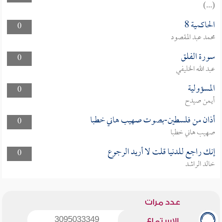
(...)
الحاكمية 8
0
محمد عبد المقصود
سورة الفلق
0
عبد الله الخليفي
المسؤولية
0
أيمن صيدح
أذان من فلسطين-بصوت صهيب هاني خطبا
0
صهيب هاني خطبا
إنك راجع للدنيا قلت لا أريد الرجوع
0
خالد الراشد
عدد مرات
3095033349
الاستماع