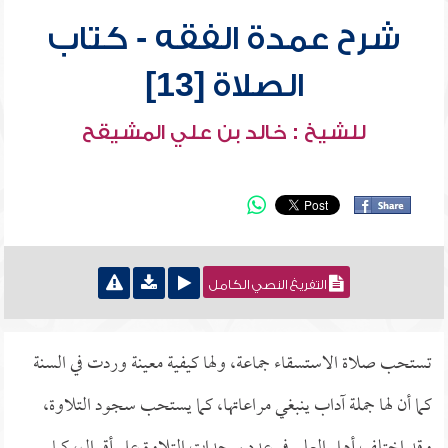
شرح عمدة الفقه - كتاب
الصلاة [13]
للشيخ : خالد بن علي المشيقح
التفريغ النصي الكامل
تستحب صلاة الاستسقاء جماعة، ولها كيفية معينة وردت في السنة
كما أن لها جملة آداب ينبغي مراعاتها، كما يستحب سجود التلاوة،