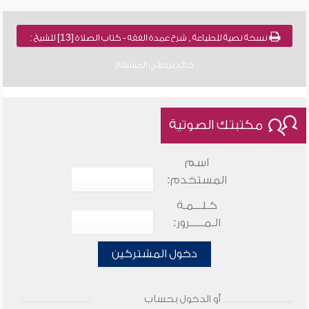
نسخة نصية للطباعة , شرح عمدة الفقه - كتاب الصلاة [13] للشيخ :
خالد بن علي المشيقح
مكتبتك الصوتية
اسم
المستخدم:
كـلـــمـة
الـمـــــرور:
دخول المشتركين
أو الدخول بحساب