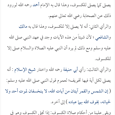
يصلى كما يصلى للكسوف، وهذا قال به الإمام
أحمد
رحمه الله لورود
ذلك عن الصحابة رضي الله تعالى عنهم.
والرأي الثاني: أنه لا يصلى إلا للكسوف، وهذا قال به
مالك
و
الشافعي
؛ لأن شيئاً من هذه الآيات وجد في عهد النبي صلى الله
عليه وسلم ومع ذلك لم يرد أن النبي عليه الصلاة والسلام صلى إلا
للكسوف.
والرأي الثالث: رأي
أبي حنيفة
رحمه الله واختار
شيخ الإسلام
: أنه
يصلى لكل آية فيها تخويف؛ لعموم قول النبي صلى الله عليه وسلم:
(
إن الشمس والقمر آيتان من آيات الله، لا ينخسفان لموت أحد ولا
لحياته، يخوف الله بهما عباده
) إلى آخره.
وبقي علينا من أحكام صلاة الكسوف: إذا تجلى الكسوف وهو في