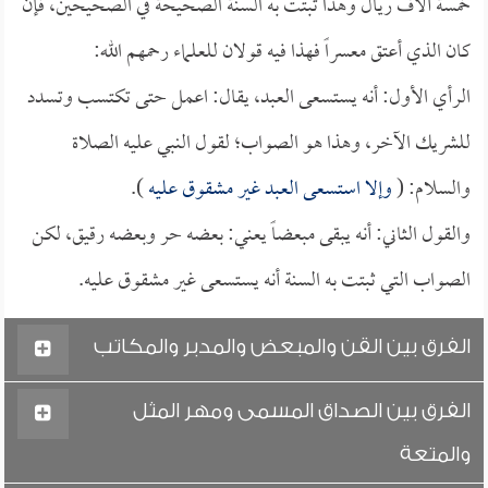
خمسة آلاف ريال وهذا ثبتت به السنة الصحيحة في الصحيحين، فإن
كان الذي أعتق معسراً فهذا فيه قولان للعلماء رحمهم الله:
الرأي الأول: أنه يستسعى العبد، يقال: اعمل حتى تكتسب وتسدد
للشريك الآخر، وهذا هو الصواب؛ لقول النبي عليه الصلاة
والسلام: (
وإلا استسعى العبد غير مشقوق عليه
).
والقول الثاني: أنه يبقى مبعضاً يعني: بعضه حر وبعضه رقيق، لكن
الصواب التي ثبتت به السنة أنه يستسعى غير مشقوق عليه.
الفرق بين القن والمبعض والمدبر والمكاتب
الفرق بين الصداق المسمى ومهر المثل
والمتعة