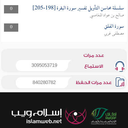
سلسلة محاسن التأويل تفسير سورة البقرة [198-205]
0
صالح بن عواد المغامسي
سورة الفلق
0
مصطفى غربي
عدد مرات
3095053719
الاستماع
عدد مرات الحفظ
840280782