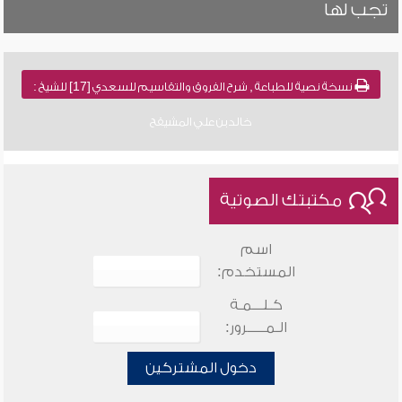
تجب لها
نسخة نصية للطباعة , شرح الفروق والتقاسيم للسعدي [17] للشيخ :
خالد بن علي المشيقح
مكتبتك الصوتية
اسم
المستخدم:
كـلـــمـة
الـمـــــرور:
دخول المشتركين