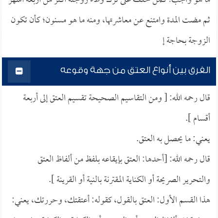
ما هو واجب؛ كمن حلف على ترك وطء زوجته أكثر من أربعة أشهر
ثم مضت المدة وامتنع عن معاشرتها، ومنه ما هو مسنون؛ كأن تكون
الزوجة بحاجة إ
الفرق بين أنواع العتق من جهة وقوعه
قال رحمه الله: [ ومن التقاسيم الصحيحة تقسيم العتق إلى أربعة
أقسام ].
يعني: ما يحصل به العتق.
قال رحمه الله: [أحدها: العتق بإيقاعه بلفظ من ألفاظ العتق
والتحرير الصريحة أو الكناية المقترنة بالنية أو القرينة ].
هذا القسم الأول: العتق بالقول، كقوله: أعتقتك، وحررتك، يعني: