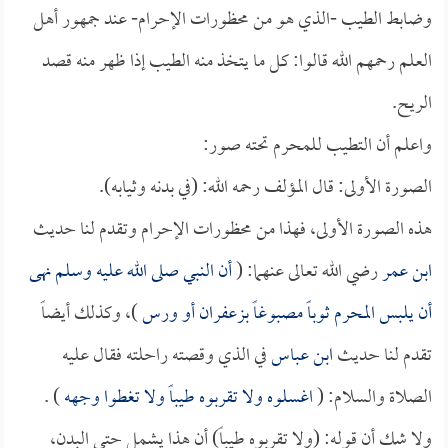
وضابط الطيب -الذي هو من محظورات الإحرام- عند جمهور أهل
العلم رحمهم الله قالوا: كل ما يتخذ منه الطيب إذا ظهر منه قصد
الريح.
واعلم أن التطيب للمحرم تحته صور:
الصورة الأولى: قال المؤلف رحمه الله: (في بدنه وثيابه).
هذه الصورة الأولى، فهذا من محظورات الإحرام وتقدم لنا حديث
ابن عمر
رضي الله تعالى عنهما: (
أن النبي صلى الله عليه وسلم نهى
أن يلبس المحرم ثوباً مصبوغاً بزعفران أو ورس
)، وكذلك أيضاً
تقدم لنا حديث
ابن عباس
في الذي وقصته راحلته فقال عليه
الصلاة والسلام: (
اغسلوه ولا تقربوه طيباً ولا تغطوا وجهه
) .
ولا شك أن قوله: (ولا تقربوه طيباً) أن هذا يشمل حتى البدن،