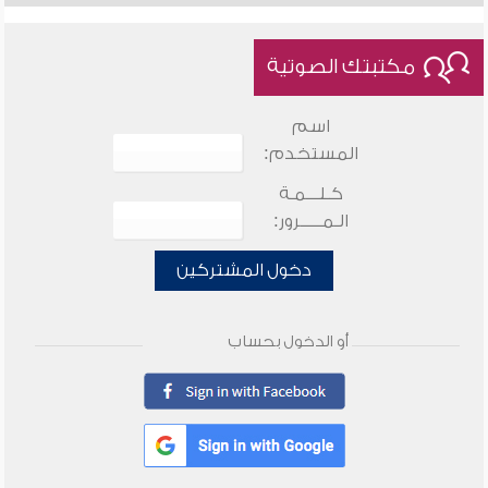
مكتبتك الصوتية
اسم
المستخدم:
كـلـــمـة
الـمـــــرور:
دخول المشتركين
أو الدخول بحساب