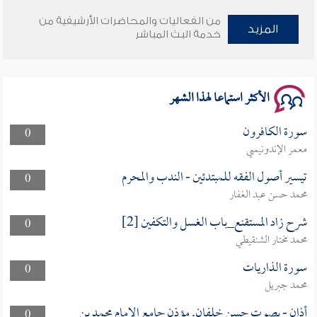
وأمنهم من خوف 9
من الفعاليات والمحاضرات الأرشيفية من
المزيد
خدمة البث المباشر
سلسلة محاضرات نفحات رمضانية 1444هـ
الأكثر استماعا لهذا الشهر
سورة الكافرون
0
معمر الإندونيسي
تيسير أصول الفقه للمبتدئين - الندب والمحرم
0
محمد حسن عبد الغفار
شرح زاد المستقنع_باب الغسل والتكفين [2]
0
محمد مختار الشنقيطي
سورة الذاريات
0
محمد جبريل
أذان - بصوت حسن خلفان. مؤذن جامع الإمام محمد بن
0