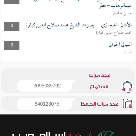
عبدالوهاب – قطر
حسن خلفان
الأذان -الحجازي__ بصوت الشيخ محمد صلاح الدين كبارة
0
محمد صلاح الدين كبارة
الليالي الخوالي
0
(...)
عدد مرات
3095039792
الاستماع
عدد مرات الحفظ
840123075