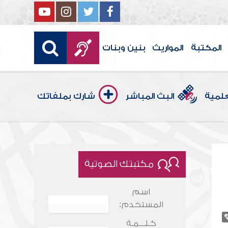
المكتبة
المواريث
بنين وبنات
علمية
البث المباشر
شارك بملفاتك
مكتبتك الصوتية
اسم
المستخدم:
كـلـــمـة