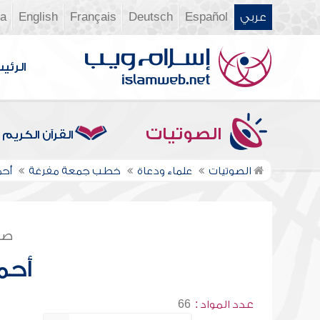
عربي
Español
Deutsch
Français
English
ia
الرئي
الصوتيات
القرآن الكريم
الصوتيات
علماء ودعاة
خطب جمعة مفرغة
أحم
صف
أحم
عدد المواد :
66