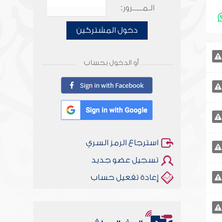
الـمـــــرور:
دخول المشتركين
أو الدخول بحساب
استرجاع الرمز السري
تسجيل عضو جديد
إعادة تفعيل حساب