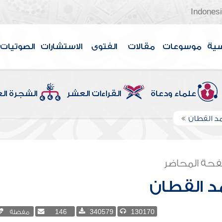
Indones
سية
موسوعات
مقالات
الفتوى
الاستشارات
الصوتيات
علماء ودعاة
القراءات العشر
الشجرة ال
د القطان
حة المحاضر
د القطان
130170
340579
146
مفضلة