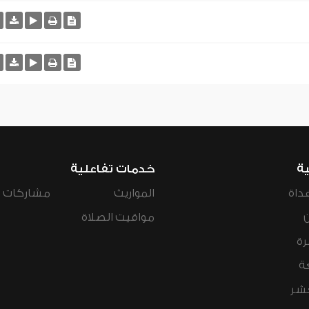
ية
خدمات تفاعلية
داة
المواريث
مشاركات ال
مواقيت الصلاة
رة
ة
عشر