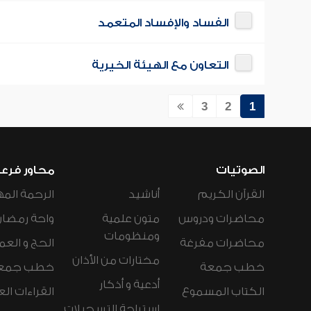
الفساد والإفساد المتعمد
التعاون مع الهيئة الخيرية
3
2
1
الصوتيات
محاور فرع
القرآن الكريم
أناشيد
الرحمة المه
محاضرات ودروس
متون علمية
واحة رمضان
ومنظومات
محاضرات مفرغة
الحج و العم
مختارات من الأذان
خطب جمعة
خطب جمع
أدعية و أذكار
الكتاب المسموع
القراءات ال
استراحة التسجيلات