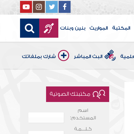
المكتبة
المواريث
بنين وبنات
علمية
البث المباشر
شارك بملفاتك
مكتبتك الصوتية
اسم
المستخدم:
كـلـــمـة