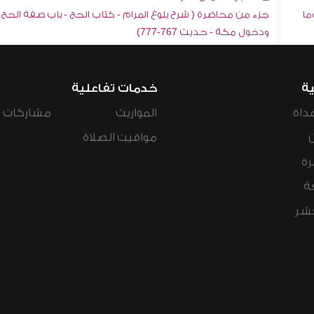
ما
جزء من محاضرة ( شرح بلوغ المرام - كتاب الحج - باب صفة الحج
ودخول مكة - حديث 767-777)
ية
خدمات تفاعلية
داة
المواريث
مشاركات ال
مواقيت الصلاة
رة
ة
عشر