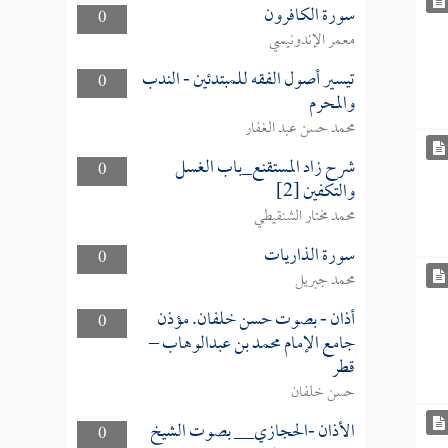
سورة الكافرون
0
معمر الإندونيسي
تيسير أصول الفقه للمبتدئين - الندب
0
والمحرم
محمد حسن عبد الغفار
شرح زاد المستقنع_باب الغسل
0
والتكفين [2]
محمد مختار الشنقيطي
سورة الذاريات
0
محمد جبريل
أذان - بصوت حسن خلفان. مؤذن
0
جامع الإمام محمد بن عبدالوهاب –
قطر
حسن خلفان
الأذان -الحجازي__ بصوت الشيخ
0