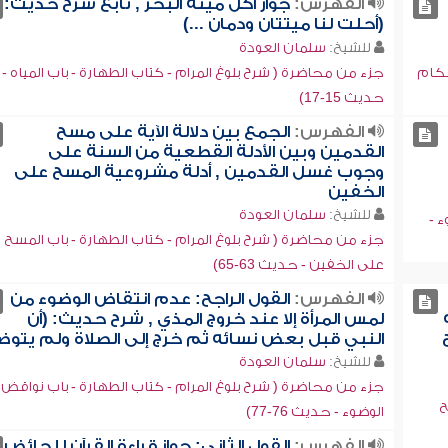
الفهرس:
جواز أكل ميتة البحر , تابع شرح حديث:
(أحلت لنا ميتتان ودمان ...)
للشيخ:
سلمان العودة
حكام
جزء من محاضرة ( شرح بلوغ المرام - كتاب الطهارة - باب المياه -
حديث 15-17)
الفهرس:
الجمع بين دلالة الآية على مسح
القدمين وبين الأدلة القطعية من السنة على
وجوب غسل القدمين , أدلة مشروعية المسح على
الخفين
للشيخ:
سلمان العودة
ء -
جزء من محاضرة ( شرح بلوغ المرام - كتاب الطهارة - باب المسح
على الخفين - حديث 63-65)
الفهرس:
القول الراجح: عدم انتقاض الوضوء من
لمس المرأة إلا عند خروج المذي , شرح حديث: (أن
النبي قبل بعض نسائه ثم خرج إلى الصلاة ولم يتوضأ
للشيخ:
سلمان العودة
جزء من محاضرة ( شرح بلوغ المرام - كتاب الطهارة - باب نواقض
ح
الوضوء - حديث 76-77)
الفهرس:
القول الثاني: جواز قراءة القرآن للحائض