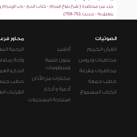
جزء من محاضرة ( شرح بلوغ المرام - كتاب الحج - باب الإحرام و
يتعلق به - حديث 751-759)
الصوتيات
محاور فرع
القرآن الكريم
أناشيد
الرحمة المه
محاضرات ودروس
متون علمية
واحة رمضان
ومنظومات
محاضرات مفرغة
الحج و العم
مختارات من الأذان
خطب جمعة
خطب جمع
أدعية و أذكار
الكتاب المسموع
القراءات ال
استراحة التسجيلات