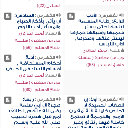
النساء _ (22))
الفهرس:
الأدب
الفهرس:
السادس:
الرابع: إطالة المسلمة
أن يأتي بأذكار الصباح
لباسها حتى يستر
والمساء , آداب النوم
قدميها وإسبالها خمارها
للشيخ:
أبوبكر الجزائري
ليستر عنقها وصدرها ,
جزء من محاضرة ( سلسلة
آداب اللباس
منهاج المسلم - (56))
للشيخ:
أبوبكر الجزائري
الفهرس:
أدلة
جزء من محاضرة ( سلسلة
أحكام المستحاضة ,
منهاج المسلم - (53))
أقسام النساء في الحيض
للشيخ:
أبوبكر الجزائري
جزء من محاضرة ( سلسلة
منهاج المسلم - (80))
الفهرس:
أولاً: إن
الفهرس:
رابعاً:
الصفات الحميدة لا
هجرة آل أبي سلمة
تخلص كاملة لأية أمة من
رضي الله عنهم , لطائف
الأمم، والذميمة لا تجتمع
أمور قبل هجرة الحبيب
كاملة فيها , نتائج وعبر
صلى الله عليه وسلم