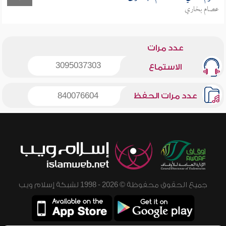
عصام بخاري
عدد مرات
3095037303
الاستماع
عدد مرات الحفظ
840076604
جميع الحقوق محفوظة © 2026 - 1998 لشبكة إسلام ويب