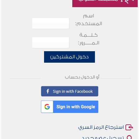
اسم
المستخدم:
كـلـــمـة
الـمـــــرور:
دخول المشتركين
أو الدخول بحساب
استرجاع الرمز السري
تسجيل عضو جديد