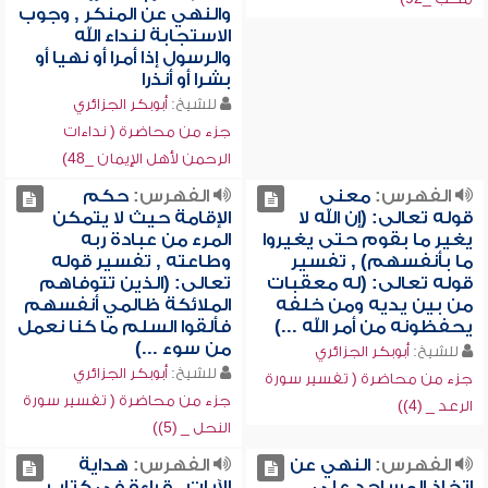
والنهي عن المنكر , وجوب
الاستجابة لنداء الله
والرسول إذا أمرا أو نهيا أو
بشرا أو أنذرا
للشيخ:
أبوبكر الجزائري
جزء من محاضرة ( نداءات
الرحمن لأهل الإيمان _48)
الفهرس:
معنى
الفهرس:
حكم
قوله تعالى: (إن الله لا
الإقامة حيث لا يتمكن
يغير ما بقوم حتى يغيروا
المرء من عبادة ربه
ما بأنفسهم) , تفسير
وطاعته , تفسير قوله
قوله تعالى: (له معقبات
تعالى: (الذين تتوفاهم
من بين يديه ومن خلفه
الملائكة ظالمي أنفسهم
يحفظونه من أمر الله ...)
فألقوا السلم ما كنا نعمل
من سوء ...)
للشيخ:
أبوبكر الجزائري
للشيخ:
أبوبكر الجزائري
جزء من محاضرة ( تفسير سورة
جزء من محاضرة ( تفسير سورة
الرعد _ (4))
النحل _ (5))
الفهرس:
النهي عن
الفهرس:
هداية
اتخاذ المساجد على
الآيات , قراءة في كتاب