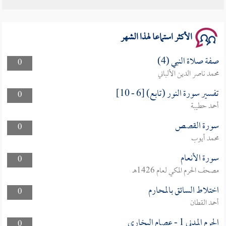
سلسلة محاضرات نفحات رمضانية 1444هـ
الأكثر استماعا لهذا الشهر
صفة صلاة النبي (4)
0
محمد ناصر الدين الألباني
تفسير سورة النور (تابع) [6 - 10]
0
أحمد حطيبة
سورة القصص
0
محمد أيوب
سورة الأنعام
0
مصحف الحرم المكي لعام 1426هـ
اختلاط السائق بالمحارم
0
أحمد القطان
الحرم المدني 1 - عصام البخارى
0