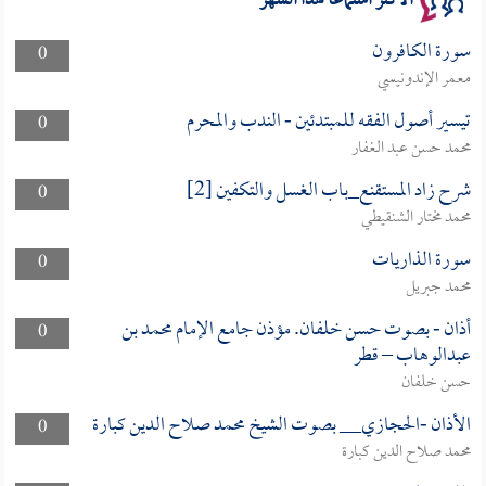
الأكثر استماعا لهذا الشهر
سورة الكافرون
0
معمر الإندونيسي
تيسير أصول الفقه للمبتدئين - الندب والمحرم
0
محمد حسن عبد الغفار
شرح زاد المستقنع_باب الغسل والتكفين [2]
0
محمد مختار الشنقيطي
سورة الذاريات
0
محمد جبريل
أذان - بصوت حسن خلفان. مؤذن جامع الإمام محمد بن
0
عبدالوهاب – قطر
حسن خلفان
الأذان -الحجازي__ بصوت الشيخ محمد صلاح الدين كبارة
0
محمد صلاح الدين كبارة