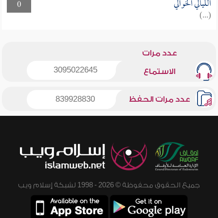
الليالي الخوالي
0
(...)
عدد مرات
3095022645
الاستماع
عدد مرات الحفظ
839928830
جميع الحقوق محفوظة © 2026 - 1998 لشبكة إسلام ويب