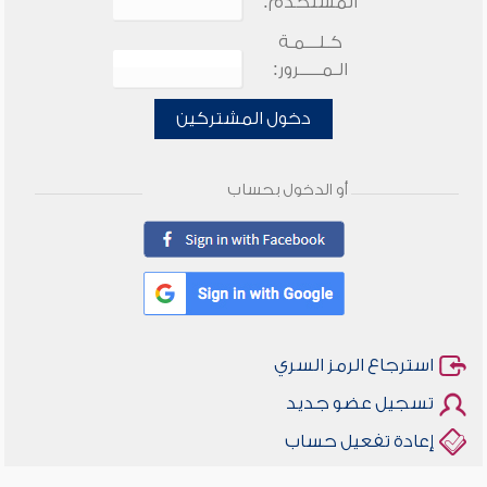
المستخدم:
كـلـــمـة
الـمـــــرور:
دخول المشتركين
أو الدخول بحساب
استرجاع الرمز السري
تسجيل عضو جديد
إعادة تفعيل حساب