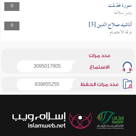
سورة فصّلت
0
ياسر سلامة
أناشيد صلاح الدين [3]
0
فرقة الاعتصام
عدد مرات
3095017805
الاستماع
عدد مرات الحفظ
839855255