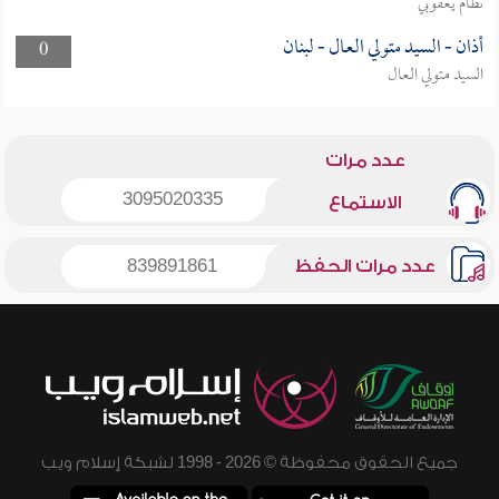
نظام يعقوبي
أذان - السيد متولي العال - لبنان
0
السيد متولي العال
عدد مرات
3095020335
الاستماع
عدد مرات الحفظ
839891861
جميع الحقوق محفوظة © 2026 - 1998 لشبكة إسلام ويب