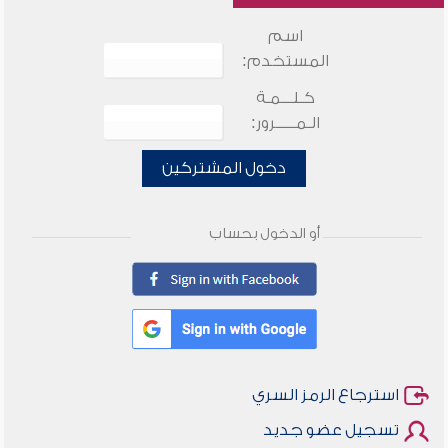
اسم
المستخدم:
كـلـــمـة
الـمـــــرور:
دخول المشتركين
أو الدخول بحساب
استرجاع الرمز السري
تسجيل عضو جديد