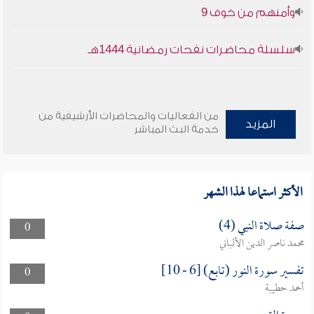
وأمنهم من خوف 9
33
32
31
سورة لقمان
سورة السجدة
سورة الأحزاب
سلسلة محاضرات نفحات رمضانية 1444هـ
PDF
PDF
PDF
36
35
34
من الفعاليات والمحاضرات الأرشيفية من
سورة سبأ
سورة فاطر
سورة يس
المزيد
خدمة البث المباشر
PDF
PDF
PDF
39
38
37
الأكثر استماعا لهذا الشهر
سورة الصافات
سورة ص
سورة الزمر
PDF
PDF
PDF
صفة صلاة النبي (4)
0
محمد ناصر الدين الألباني
42
41
40
تفسير سورة النور (تابع) [6 - 10]
0
سورة غافر
سورة فصّلت
سورة الشورى
أحمد حطيبة
PDF
PDF
PDF