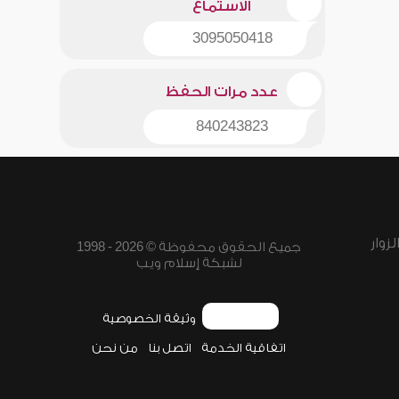
الاستماع
3095050418
عدد مرات الحفظ
840243823
زوار
جميع الحقوق محفوظة © 2026 - 1998
لشبكة إسلام ويب
وثيقة الخصوصية
اتفاقية الخدمة
اتصل بنا
من نحن