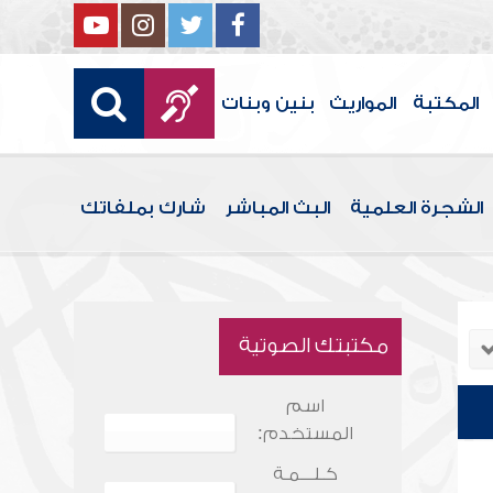
المكتبة
المواريث
بنين وبنات
الشجرة العلمية
البث المباشر
شارك بملفاتك
مكتبتك الصوتية
اسم
المستخدم:
كـلـــمـة