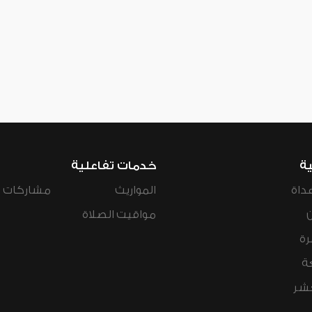
ية
خدمات تفاعلية
داة
المواريث
مشاركات ال
مواقيت الصلاة
رة
ة
عشر