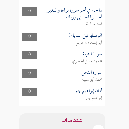
ما جاء في آخر سورة براءة و للذين
0
أحسنوا الحسنى وزيادة
أحمد حطيبة
الوصايا قبل المنايا 3
0
أبو إسحاق الحويني
سورة التوبة
0
محمود خليل الحصري
سورة النحل
0
محمد أبو سنينة
أذان إبراهيم جبر
0
إبراهيم جبر
عدد مرات