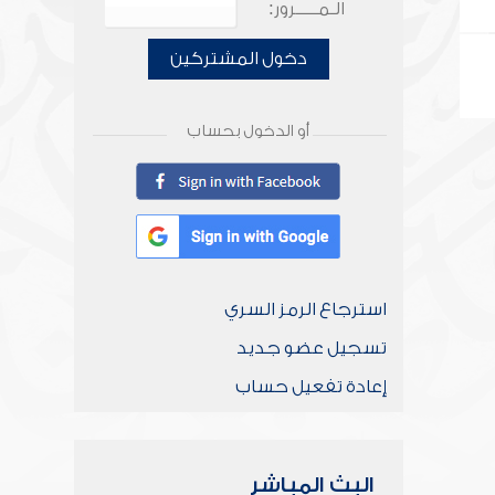
الـمـــــرور:
دخول المشتركين
أو الدخول بحساب
استرجاع الرمز السري
تسجيل عضو جديد
إعادة تفعيل حساب
البث المباشر