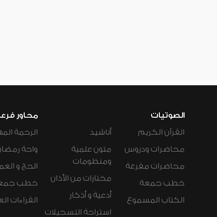
الصوتيات
محاور فرع
القرآن الكريم
أناشيد
الرحمة المه
محاضرات ودروس
متون علمية
واحة رمضان
ومنظومات
محاضرات مفرغة
الحج و العم
مختارات من الأذان
خطب جمعة
خطب جمع
أدعية و أذكار
الكتاب المسموع
القراءات ال
استراحة التسجيلات