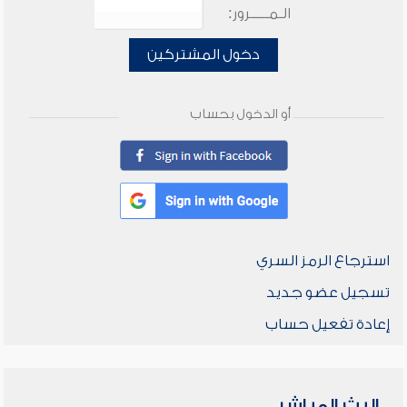
الـمـــــرور:
دخول المشتركين
أو الدخول بحساب
استرجاع الرمز السري
تسجيل عضو جديد
إعادة تفعيل حساب
البث المباشر