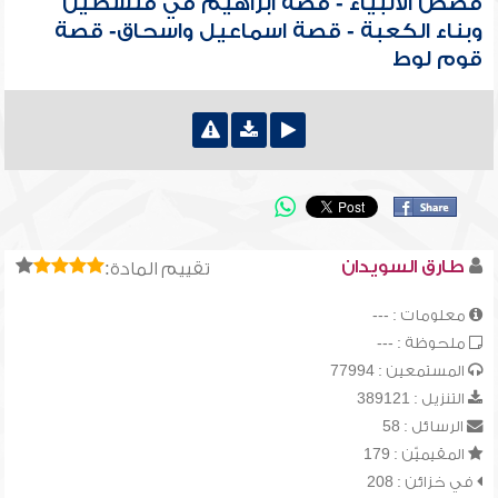
قصص الأنبياء - قصة ابراهيم في فلسطين
وبناء الكعبة - قصة اسماعيل واسحاق- قصة
قوم لوط
طارق السويدان
تقييم المادة:
معلومات : ---
ملحوظة : ---
المستمعين : 77994
التنزيل : 389121
الرسائل : 58
المقيميّن : 179
في خزائن : 208