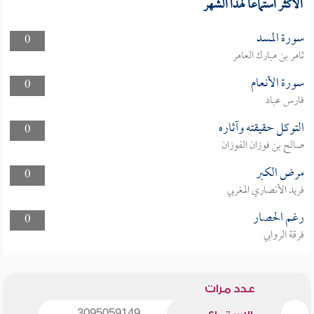
الأكثر استماعا لهذا الشهر
سورة المسد
0
ثامر بن مبارك العامر
سورة الأنعام
0
فارس عباد
التوكل حقيقته وآثاره
0
صالح بن فوزان الفوزان
مرض الكبر
0
فريد الأنصاري المغربي
رغم الحصار
0
فرقة الروابي
عدد مرات
3095059149