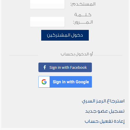
المستخدم:
كـلـــمـة
الـمـــــرور:
دخول المشتركين
أو الدخول بحساب
استرجاع الرمز السري
تسجيل عضو جديد
إعادة تفعيل حساب