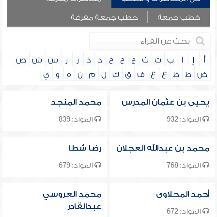
خطب جمعة
خطب جمعة مفرغة
أ
إ
ا
ب
ت
ث
ج
ح
خ
د
ذ
ر
ز
س
ش
ص
ض
ط
ظ
ع
غ
ف
ق
ك
ل
م
ن
ه
و
ي
يحيى بن عثمان المدرس
محمد المنجد
المواد: 932
المواد: 839
محمد بن عبدالله العجلان
رضا شطا
المواد: 768
المواد: 679
أحمد المحلاوى
محمد العروسي
عبدالقادر
المواد: 672