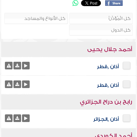
أحمد جلال يحيى
أذان ,قطر
أذان ,قطر
رابح بن دراح الجزائري
أذان ,الجزائر
أحمد الكوردي