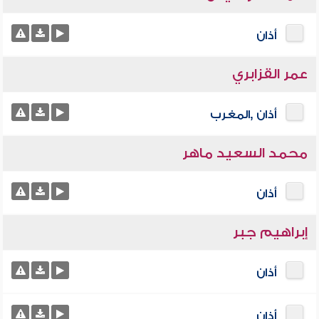
أذان
عمر القزابري
أذان ,المغرب
محمد السعيد ماهر
أذان
إبراهيم جبر
أذان
أذان