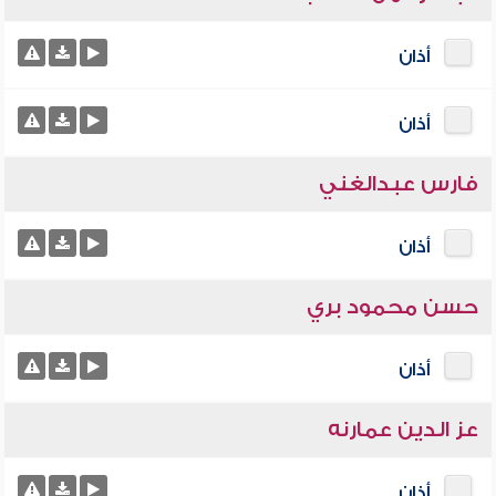
أذان
أذان
فارس عبدالغني
أذان
حسن محمود بري
أذان
عز الدين عمارنه
أذان