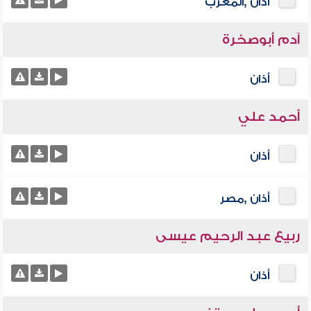
أذان ,المغرب
آدم أبوصخرة
أذان
أحمد علي
أذان
أذان ,مصر
ربيع عبد الرحيم عيسى
أذان