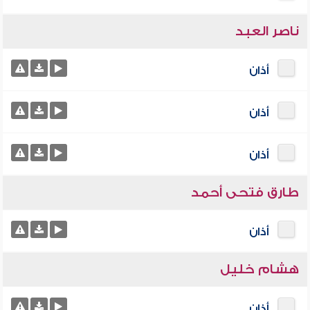
ناصر العبد
أذان
أذان
أذان
طارق فتحى أحمد
أذان
هشام خليل
أذان