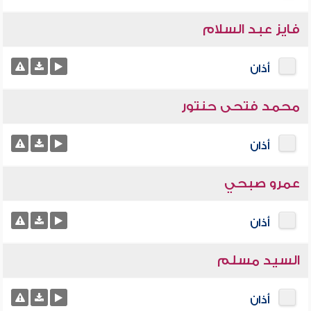
فايز عبد السلام
أذان
محمد فتحى حنتور
أذان
عمرو صبحي
أذان
السيد مسلم
أذان