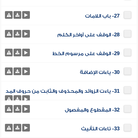
27- باب اللامات
28- الوقف على آواخر الكلم
29- الوقف على مرسوم الخط
30- ياءات الإضافة
31- ياءت الزوائد والمحذوف والثابت من حروف المد
32- المقطوع والمفصول
33- تاءات التأنيث