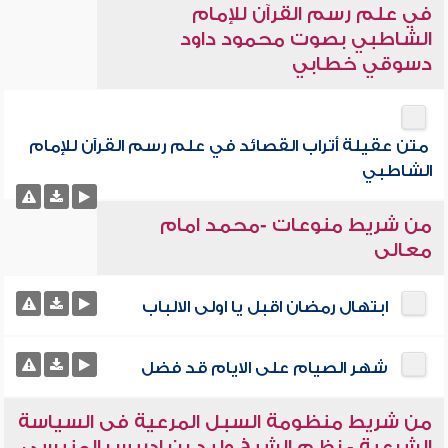
في علم رسم القرآن للإمام
الشاطبي بصوت محمود داود
دسوقي خطابي
متن عقيلة أتراب القصائد في علم رسم القرآن للإمام
الشاطبي
من شريط منوعات -محمد امام
معالى
ابتهال رمضان اقبل يا اولى الالباب
شهر الصيام على الايام قد فضل
من شريط منظومة السبل المرعية فى السياسة
الشرعية - نظم الشيخ وليد بن إدريس المنيسى