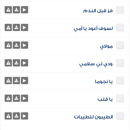
فز قبل الندم
لسوف أعود يا أمي
مولاي
ودي لي سلامي
يا نجوما
يا قلب
الطيبون للطيبات