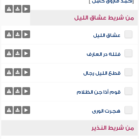
[
أحمد فاروق كامل
]
من شريط عشاق الليل
عشاق الليل
فلله در العارف
قطع الليل رجال
قوم أذا جن الظلام
هجرت الورى
من شريط النذير