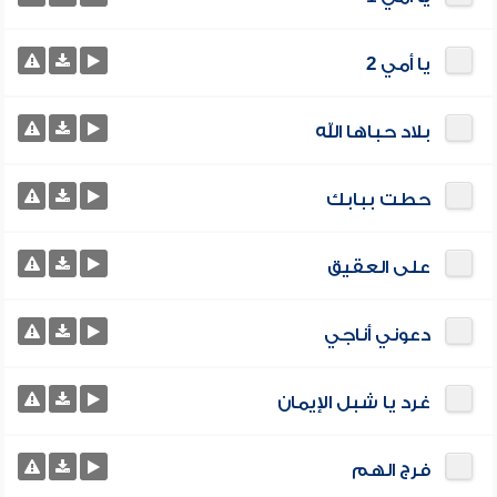
يا أمي 2
بلاد حباها الله
حطت ببابك
على العقيق
دعوني أناجي
غرد يا شبل الإيمان
فرج الهم