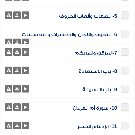
5- الصفات وألقاب الحروف
6- التجويدواللحن والتحذيرات والتحسينات
7-المرقق والمفخم
8- باب الاستعاذة
9- باب البسملة
10- سورة أم القرءان
11- الإدغام الكبير