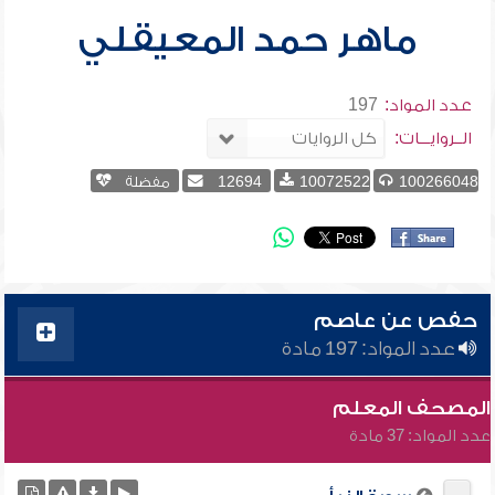
ماهر حمد المعيقلي
عدد المواد:
197
الــروايـــات:
100266048
10072522
12694
مفضلة
حفص عن عاصم
عدد المواد: 197 مادة
المصحف المعلم
عدد المواد: 37 مادة