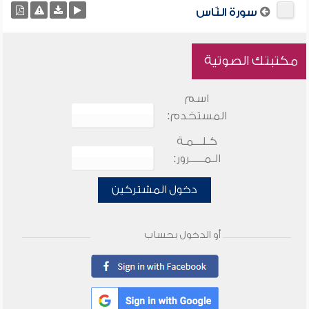
سورة النّاس
مكتبتك الصوتية
اسم
المستخدم:
كـلـــمـة
الـمـــــرور:
دخول المشتركين
أو الدخول بحساب