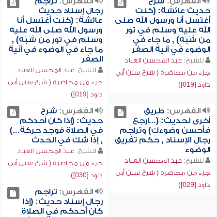
الفهرس:
شرح
الفهرس:
تراجم
حديث عائشة: (كنت
رجال إسناد حديث
أغتسل أنا ورسول الله صلى
عائشة: (كنت أغتسل أنا
الله عليه وسلم في تور
ورسول الله صلى الله عليه
من شَبَهٍ) , ما جاء في
وسلم في تور من شَبَهٍ) ,
الوضوء في آنية الصفر
ما جاء في الوضوء في آنية
الصفر
للشيخ:
عبد المحسن العباد
للشيخ:
عبد المحسن العباد
جزء من محاضرة ( شرح سنن أبي
جزء من محاضرة ( شرح سنن أبي
داود [019])
داود [019])
الفهرس:
طريق
الفهرس:
شرح
أخرى لحديث: (...ارجع
حديث: (إذا كان أحدكم
فأحسن وضوءك) وتراجم
في الصلاة فوجد حركة...)
رجال الإسناد , حكم تفريق
, إذا شك في الحدث
الوضوء
للشيخ:
عبد المحسن العباد
للشيخ:
عبد المحسن العباد
جزء من محاضرة ( شرح سنن أبي
جزء من محاضرة ( شرح سنن أبي
داود [030])
داود [029])
الفهرس:
تراجم
رجال إسناد حديث: (إذا
كان أحدكم في الصلاة