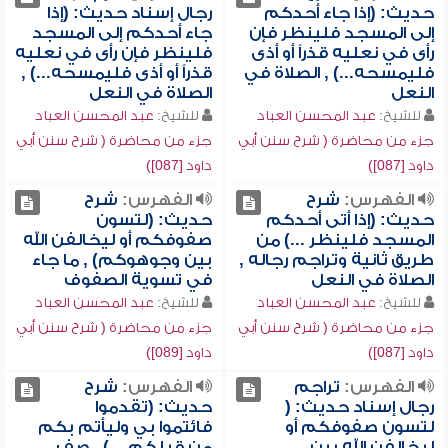
حديث: (إذا جاء أحدكم
رجال إسناد حديث: (إذا
إلى المسجد فلينظر فإن
جاء أحدكم إلى المسجد
رأى في نعليه قذراً أو أذى
فلينظر فإن رأى في نعليه
فليمسحه...) , الصلاة في
قذراً أو أذى فليمسحه...) ,
النعل
الصلاة في النعل
للشيخ:
عبد المحسن العباد
للشيخ:
عبد المحسن العباد
جزء من محاضرة ( شرح سنن أبي
جزء من محاضرة ( شرح سنن أبي
داود [087])
داود [087])
الفهرس:
شرح
الفهرس:
شرح
حديث: (إذا أتى أحدكم
حديث: (لتسون
المسجد فلينظر ...) من
صفوفكم أو ليخالفن الله
طريق ثانية وتراجم رجاله ,
بين وجوهوكم) , ما جاء
الصلاة في النعل
في تسوية الصفوف
للشيخ:
عبد المحسن العباد
للشيخ:
عبد المحسن العباد
جزء من محاضرة ( شرح سنن أبي
جزء من محاضرة ( شرح سنن أبي
داود [087])
داود [089])
الفهرس:
تراجم
الفهرس:
شرح
رجال إسناد حديث: (
حديث: (تقدموا
لتسون صفوفكم أو
فائتموا بي وليأتم بكم
ليخالفن الله بين
من قبلكم ...) , صف