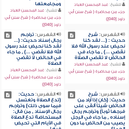
ومجامعتها
للشيخ:
عبد المحسن العباد
للشيخ:
عبد المحسن العباد
جزء من محاضرة ( شرح سنن أبي
جزء من محاضرة ( شرح سنن أبي
داود [040])
داود [040])
الفهرس:
شرح
الفهرس:
تراجم
حديث : (... لقد كنا
رجال إسناد حديث: (...
نحيض عند رسول الله فلا
لقد كنا نحيض عند رسول
نقضي ...) , ما جاء في
الله فلا نقضي ...) , ما جاء
الحائض لا تقضي الصلاة
في الحائض لا تقضي
الصلاة
للشيخ:
عبد المحسن العباد
للشيخ:
عبد المحسن العباد
جزء من محاضرة ( شرح سنن أبي
جزء من محاضرة ( شرح سنن أبي
داود [040])
داود [040])
الفهرس:
شرح
الفهرس:
حديث:
حديث: (كان إذا أراد من
(تدع الصلاة وتغتسل
الحائض شيئاً ألقى على
فيما سوى ذلك) وتراجم
فرجها ثوباً) وتراجم رجال
رجال الإسناد , من قال:
إسناده , ما جاء في الرجل
المستحاضة تدع الصلاة
يصيب من الحائض ما دون
في الأيام التي تحيض
الجماع
فيها