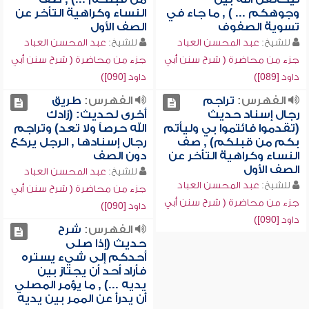
وجوهكم ... ) , ما جاء في
النساء وكراهية التأخر عن
تسوية الصفوف
الصف الأول
للشيخ:
عبد المحسن العباد
للشيخ:
عبد المحسن العباد
جزء من محاضرة ( شرح سنن أبي
جزء من محاضرة ( شرح سنن أبي
داود [089])
داود [090])
الفهرس:
تراجم
الفهرس:
طريق
رجال إسناد حديث
أخرى لحديث: (زادك
(تقدموا فائتموا بي وليأتم
الله حرصاً ولا تعد) وتراجم
بكم من قبلكم) , صف
رجال إسنادها , الرجل يركع
النساء وكراهية التأخر عن
دون الصف
الصف الأول
للشيخ:
عبد المحسن العباد
للشيخ:
عبد المحسن العباد
جزء من محاضرة ( شرح سنن أبي
جزء من محاضرة ( شرح سنن أبي
داود [090])
داود [090])
الفهرس:
شرح
حديث (إذا صلى
أحدكم إلى شيء يستره
فأراد أحد أن يجتاز بين
يديه ...) , ما يؤمر المصلي
أن يدرأ عن الممر بين يديه