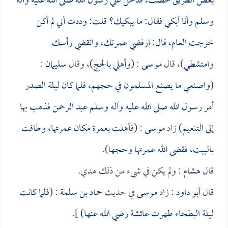
بعض الطريق حضت، فدخل علي رسول الله صلى الله عليه وآله
وسلم وأنا أبكي فقال: ما يبكيك؟ قلت: وددت أني لم أكن
خرجت العام، قال: ارفضي عمرتك، وانقضي رأسك
وامتشطي
)، قال
موسى
: (
وأهلي بالحج
)، وقال
سليمان
:
(
واصنعي ما يصنع المسلمون في حجهم، فلما كان ليلة الصدر
أمر رسول الله صلى الله عليه وآله وسلم
عبد الرحمن
فذهب بها
إلى التنعيم
) زاد
موسى
: (
فأهلت بعمرة مكان عمرتها، وطافت
بالبيت، فقضى الله عمرتها وحجها
).
قال
هشام
: ولم يكن في شيء من ذلك هدي.
قال
أبو داود
: زاد
موسى
في حديث
حماد بن سلمة
: (
فلما كانت
ليلة البطحاء طهرت
عائشة
رضي الله عنها
) ].