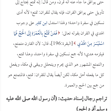
حتى يوافق ما جاء عنه أنه قرن، ومن قال: إنه تمتع يحتاج إلى
تأويل حتى يوافق القران، فإنه يقال للقران: تمتع؛ لأنه أدى
نسكين في سفرة واحدة؛ ولهذا استدل
ابن كثير
على وجوب
الهدي في القران بقوله تعالى:
فَمَنْ تَمَتَّعَ بِالْعُمْرَةِ إِلَى الْحَجِّ فَمَا
اسْتَيْسَرَ مِنَ الْهَدْيِ
[البقرة:196]، قال: لأن القارن متمتع،
فيلزمه هدي؛ لأنه جمع نسكين في سفرة واحدة، وهذا تمتع،
والتمتع المشهور هو الذي يحرم ويتحلل ويبقى في مكة، ويفعل
كل ما يفعله أهل مكة، لكن أيضاً يقال للقران: تمتع، فالمتمتع هو
من جمع بين الحج والعمرة.
تراجم رجال إسناد حديث: (أن رسول الله صلى الله عليه
وسلم أفرد الحج)