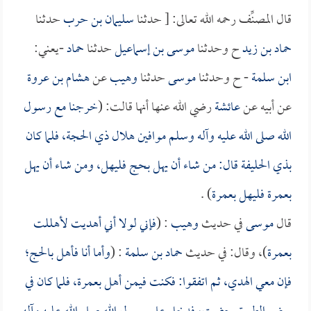
قال المصنِّف رحمه الله تعالى: [ حدثنا
سليمان بن حرب
حدثنا
حماد بن زيد
ح وحدثنا
موسى بن إسماعيل
حدثنا
حماد
-يعني:
ابن سلمة
- ح وحدثنا
موسى
حدثنا
وهيب
عن
هشام بن عروة
عن أبيه عن
عائشة
رضي الله عنها أنها قالت: (
خرجنا مع رسول
الله صلى الله عليه وآله وسلم موافين هلال ذي الحجة، فلما كان
بذي الحليفة قال: من شاء أن يهل بحج فليهل، ومن شاء أن يهل
بعمرة فليهل بعمرة
) .
قال
موسى
في حديث
وهيب
: (
فإني لولا أني أهديت لأهللت
بعمرة
)، وقال: في حديث
حماد بن سلمة
: (
وأما أنا فأهل بالحج؛
فإن معي الهدي، ثم اتفقوا: فكنت فيمن أهل بعمرة، فلما كان في