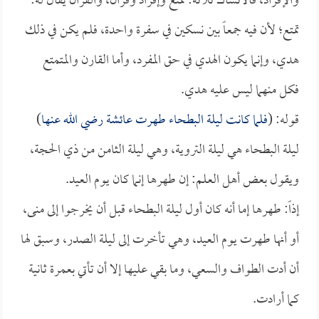
والإفراد، فالأنساك ثلاثة: تمتع وإفراد وقران، والقران يقال له:
تمتع؛ لأن فيه جمعاً بين نسكين في سفرة واحدة، فلم يكن في ذلك
هدي، وإنما يكون الهدي في حق المفرد، وأما القارن والمتمتع
فكل منهما ليس عليه هدي.
قوله: (
فلما كانت ليلة البطحاء طهرت
عائشة
رضي الله عنها
)
ليلة البطحاء هي ليلة التروية، وهي ليلة الثامن من ذي الحجة،
ويقول بعض أهل العلم: إن طهرها إنما كان يوم العيد.
إذاً: طهرها إما أنه كان أول ليلة البطحاء قبل أن يخرجوا إلى منى،
أو أنها طهرت يوم العيد، وهي تأخرت إلى ليلة الصدر، وسبق لها
أن أدت الطواف والسعي، وما بقي عليها إلا أن تأتي بعمرة ثانية
كما أرادت.