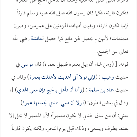
فأمرها النبي صلى الله عليه وسلم أن تُدخل الحج على العمرة
فتكون قارنة، فكما كان رسول الله صلى الله عليه وسلم قارناً
فإنها تكون قارنة، وبقيت أمهات المؤمنين على عمرتهن، وصرن
متمتعات؛ لأنهن لم يحصل لهن مانع كما حصل لـ
عائشة
رضي الله
تعالى عن الجميع.
قوله: [ (ومن شاء أن يهل بعمرة فليهل بعمرة) قال
موسى
في
حديث
وهيب
: (
فإني لولا أني أهديت لأهللت بعمرة
) وقال في
حديث
حماد بن سلمة
: (
وأما أنا فأهل بالحج فإن معي الهدي
) ]،
وقال في بعض الطرق: (
لولا أن معي الهدي لجعلتها عمرة
)
يعني: أن من ساق الهدي لا يكون معتمراً؛ لأن المعتمر لا يحل إلا
بعدما يطوف ويسعى، وذلك قبل يوم النحر، ولكنه يكون قارناً