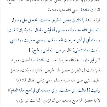
يتحللون، وإذا جاء اليوم الثامن أحرموا بالحج، وهذا هو التمتع،
فكانت
عائشة
رضي الله عنها متمتعة.
قوله: [ (
فلما كان في بعض الطريق حضت، فدخل علي رسول
الله صلى الله عليه وآله وسلم وأنا أبكي، فقال: ما يبكيك؟ قلت:
وددت أني لم أكن خرجت العام، قال: ارفضي عمرتك، وانقضي
رأسك، وامتشطي
) قال
موسى
: (
وأهلي بالحج
) ].
ذكر
أبو داود
رحمة الله عليه في حديث
عائشة
أنها أهلت بعمرة،
فلما كانت في الطريق حصل لها الحيض، فتأثرت وبكت، فدخل
عليها النبي صلى الله عليه وسلم وهي تبكي، فقال لها: (
ما
يبكيك؟! قالت: إني حضت، وإني وددت أني لم أحج هذا العام
)؛
لأنها حصل لها مانع يمنعها من أن تؤدي المناسك كما يؤديه