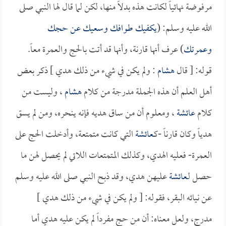
مرفوضة نهائياً لكانت هذه بدلاً منها، لكن لما قال لها النبي صلى
الله عليه وسلم: (
يكفيك طوافك وسعيك عن حجك
وعمرتك
) عرف أنها قارنة، وأنها قد أتت بالحج والعمرة معاً.
قوله: [ قال
هشام
: ولم يكن في شيء من ذلك هدي ] ذكر بعض
أهل العلم أن هذه الجملة مدرجة من كلام
هشام
، وليست من
كلام
عائشة
، ومعلوم أن من ساق هديه فإنه ينحره، ومن لم يسق
هدياً وكان قارناً -كـ
عائشة
التي كانت متمتعة، وأدخلت الحج على
العمرة- فعليه الهدي، وكذلك المتمتعات اللاتي لم يحصل لهن ما
حصل لـ
عائشة
عليهن هدي، وقد ذبح النبي صلى الله عليه وسلم
عن نيائه البقر، فقوله: [ ولم يكن في شيء من ذلك هدي ]
مدرج، ولعل معناه: أن من حج مفرداً لم يكن عليه هدي أما