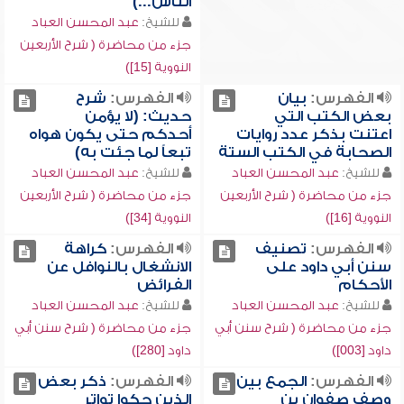
الناس...)
للشيخ:
عبد المحسن العباد
جزء من محاضرة ( شرح الأربعين
النووية [15])
الفهرس:
بيان
الفهرس:
شرح
بعض الكتب التي
حديث: (لا يؤمن
اعتنت بذكر عدد روايات
أحدكم حتى يكون هواه
الصحابة في الكتب الستة
تبعاً لما جئت به)
للشيخ:
عبد المحسن العباد
للشيخ:
عبد المحسن العباد
جزء من محاضرة ( شرح الأربعين
جزء من محاضرة ( شرح الأربعين
النووية [16])
النووية [34])
الفهرس:
تصنيف
الفهرس:
كراهة
سنن أبي داود على
الانشغال بالنوافل عن
الأحكام
الفرائض
للشيخ:
عبد المحسن العباد
للشيخ:
عبد المحسن العباد
جزء من محاضرة ( شرح سنن أبي
جزء من محاضرة ( شرح سنن أبي
داود [003])
داود [280])
الفهرس:
الجمع بين
الفهرس:
ذكر بعض
وصف صفوان بن
الذين حكوا تواتر