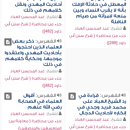
المعطل في حادثة الإفك
أحاديث المهدي ونقل
بأنه لا يقرب النساء وبين
كلامهم في ذلك
منعه لامرأته من صيام
للشيخ:
عبد المحسن العباد
النافلة
جزء من محاضرة ( شرح سنن أبي
للشيخ:
عبد المحسن العباد
داود [482])
جزء من محاضرة ( شرح سنن أبي
الفهرس:
ذكر بعض
داود [288])
العلماء الذين احتجوا
بأحاديث المهدي واعتقدوا
موجبها، وحكاية كلامهم
في ذلك
للشيخ:
عبد المحسن العباد
جزء من محاضرة ( شرح سنن أبي
داود [482])
الفهرس:
قراءة في
الفهرس:
أقوال
رد الشيخ العباد على
العلماء في الصحابة
محمد فريد وجدي في
رضي الله عنهم
إنكاره لأحاديث الدجال
للشيخ:
عبد المحسن العباد
للشيخ:
عبد المحسن العباد
جزء من محاضرة ( معاوية بين
جزء من محاضرة ( شرح سنن أبي
المتعسفين والمنصفين)