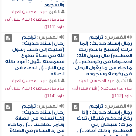
والسجود
للشيخ:
عبد المحسن العباد
جزء من محاضرة ( شرح سنن أبي
داود [111])
الفهرس:
تراجم
الفهرس:
تراجم
رجال إسناد حديث: (لما
رجال إسناد حديث:
نزلت (فسبح باسم ربك
(صليت إلى جنب رسول
العظيم) قال رسول الله:
الله في صلاة تطوع
اجعلوها في ركوعكم...) ,
فسمعته يقول: أعوذ بالله
ما جاء في ما يقول الرجل
من النار...) , الدعاء في
في ركوعه وسجوده
الصلاة
للشيخ:
عبد المحسن العباد
للشيخ:
عبد المحسن العباد
جزء من محاضرة ( شرح سنن أبي
جزء من محاضرة ( شرح سنن أبي
داود [112])
داود [114])
الفهرس:
تراجم
الفهرس:
تراجم
رجال إسناد حديث: (إذا
رجال إسناد حديث:
ركع أحدكم فليقل ثلاث
(كنا نسلم في الصلاة
مرات: سبحان ربي
ونأمر بحاجتنا ...) , ما جاء
العظيم، وذلك أدناه...) ,
في رد السلام في الصلاة