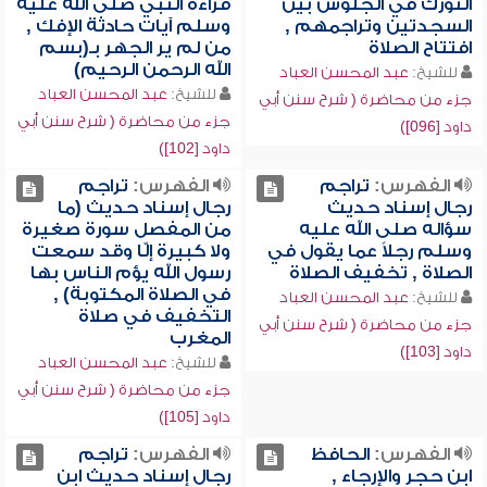
التورك في الجلوس بين
قراءة النبي صلى الله عليه
السجدتين وتراجمهم ,
وسلم آيات حادثة الإفك ,
افتتاح الصلاة
من لم ير الجهر بـ(بسم
الله الرحمن الرحيم)
للشيخ:
عبد المحسن العباد
للشيخ:
عبد المحسن العباد
جزء من محاضرة ( شرح سنن أبي
جزء من محاضرة ( شرح سنن أبي
داود [096])
داود [102])
الفهرس:
تراجم
الفهرس:
تراجم
رجال إسناد حديث
رجال إسناد حديث (ما
سؤاله صلى الله عليه
من المفصل سورة صغيرة
وسلم رجلاً عما يقول في
ولا كبيرة إلّا وقد سمعت
الصلاة , تخفيف الصلاة
رسول الله يؤم الناس بها
في الصلاة المكتوبة) ,
للشيخ:
عبد المحسن العباد
التخفيف في صلاة
جزء من محاضرة ( شرح سنن أبي
المغرب
داود [103])
للشيخ:
عبد المحسن العباد
جزء من محاضرة ( شرح سنن أبي
داود [105])
الفهرس:
الحافظ
الفهرس:
تراجم
ابن حجر والإرجاء ,
رجال إسناد حديث ابن