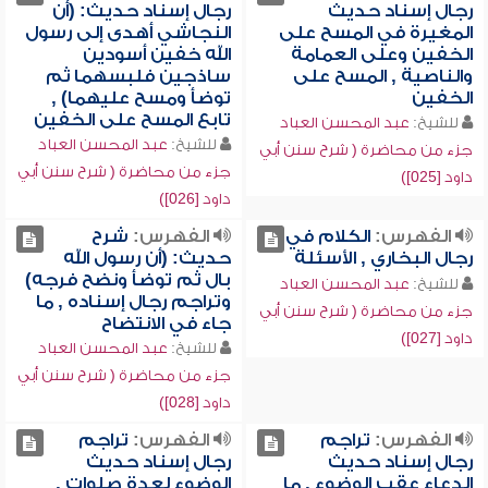
رجال إسناد حديث
رجال إسناد حديث: (أن
المغيرة في المسح على
النجاشي أهدى إلى رسول
الخفين وعلى العمامة
الله خفين أسودين
والناصية , المسح على
ساذجين فلبسهما ثم
الخفين
توضأ ومسح عليهما) ,
تابع المسح على الخفين
للشيخ:
عبد المحسن العباد
للشيخ:
عبد المحسن العباد
جزء من محاضرة ( شرح سنن أبي
جزء من محاضرة ( شرح سنن أبي
داود [025])
داود [026])
الفهرس:
الكلام في
الفهرس:
شرح
رجال البخاري , الأسئلة
حديث: (أن رسول الله
بال ثم توضأ ونضح فرجه)
للشيخ:
عبد المحسن العباد
وتراجم رجال إسناده , ما
جزء من محاضرة ( شرح سنن أبي
جاء في الانتضاح
داود [027])
للشيخ:
عبد المحسن العباد
جزء من محاضرة ( شرح سنن أبي
داود [028])
الفهرس:
تراجم
الفهرس:
تراجم
رجال إسناد حديث
رجال إسناد حديث
الدعاء عقب الوضوء , ما
الوضوء لعدة صلوات ,