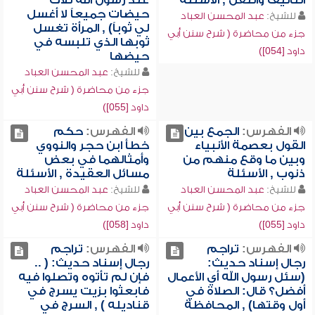
التأليف والنقل , الأسئلة
عند رسول الله ثلاث
حيضات جميعاً لا أغسل
للشيخ:
عبد المحسن العباد
لي ثوباً) , المرأة تغسل
جزء من محاضرة ( شرح سنن أبي
ثوبها الذي تلبسه في
داود [054])
حيضها
للشيخ:
عبد المحسن العباد
جزء من محاضرة ( شرح سنن أبي
داود [055])
الفهرس:
الجمع بين
الفهرس:
حكم
القول بعصمة الأنبياء
خطأ ابن حجر والنووي
وبين ما وقع منهم من
وأمثالهما في بعض
ذنوب , الأسئلة
مسائل العقيدة , الأسئلة
للشيخ:
عبد المحسن العباد
للشيخ:
عبد المحسن العباد
جزء من محاضرة ( شرح سنن أبي
جزء من محاضرة ( شرح سنن أبي
داود [055])
داود [058])
الفهرس:
تراجم
الفهرس:
تراجم
رجال إسناد حديث:
رجال إسناد حديث: ( ..
(سئل رسول الله أي الأعمال
فإن لم تأتوه وتصلوا فيه
أفضل؟ قال: الصلاة في
فابعثوا بزيت يسرج في
أول وقتها) , المحافظة
قناديله ) , السرج في