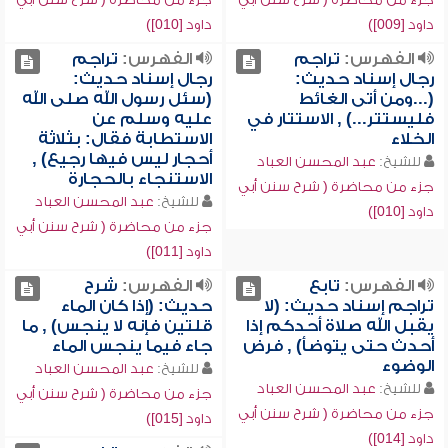
داود [009])
داود [010])
الفهرس:
تراجم
الفهرس:
تراجم
رجال إسناد حديث:
رجال إسناد حديث:
(...ومن أتى الغائط
(سئل رسول الله صلى الله
فليستتر...) , الاستتار في
عليه وسلم عن
الخلاء
الاستطابة فقال: بثلاثة
أحجار ليس فيها رجيع) ,
للشيخ:
عبد المحسن العباد
الاستنجاء بالحجارة
جزء من محاضرة ( شرح سنن أبي
للشيخ:
عبد المحسن العباد
داود [010])
جزء من محاضرة ( شرح سنن أبي
داود [011])
الفهرس:
تابع
الفهرس:
شرح
تراجم إسناد حديث: (لا
حديث: (إذا كان الماء
يقبل الله صلاة أحدكم إذا
قلتين فإنه لا ينجس) , ما
أحدث حتى يتوضأ) , فرض
جاء فيما ينجس الماء
الوضوء
للشيخ:
عبد المحسن العباد
للشيخ:
عبد المحسن العباد
جزء من محاضرة ( شرح سنن أبي
جزء من محاضرة ( شرح سنن أبي
داود [015])
داود [014])