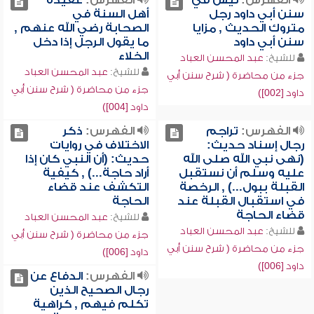
الفهرس:
ليس في
الفهرس:
عقيدة
سنن أبي داود رجل
أهل السنة في
متروك الحديث , مزايا
الصحابة رضي الله عنهم ,
سنن أبي داود
ما يقول الرجل إذا دخل
الخلاء
للشيخ:
عبد المحسن العباد
للشيخ:
عبد المحسن العباد
جزء من محاضرة ( شرح سنن أبي
جزء من محاضرة ( شرح سنن أبي
داود [002])
داود [004])
الفهرس:
تراجم
الفهرس:
ذكر
رجال إسناد حديث:
الاختلاف في روايات
(نهى نبي الله صلى الله
حديث: (أن النبي كان إذا
عليه وسلم أن نستقبل
أراد حاجة...) , كيفية
القبلة ببول...) , الرخصة
التكشف عند قضاء
في استقبال القبلة عند
الحاجة
قضاء الحاجة
للشيخ:
عبد المحسن العباد
للشيخ:
عبد المحسن العباد
جزء من محاضرة ( شرح سنن أبي
جزء من محاضرة ( شرح سنن أبي
داود [006])
داود [006])
الفهرس:
الدفاع عن
رجال الصحيح الذين
تكلم فيهم , كراهية