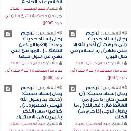
الكلام عند الحاجة
للشيخ:
عبد المحسن العباد
جزء من محاضرة ( شرح سنن أبي
داود [006])
الفهرس:
تراجم
الفهرس:
تراجم
رجال إسناد حديث:
رجال إسناد حديث
(إني كرهت أن أذكر الله إلا
معاذ: (اتقوا الملاعن
على طهر) , رد السلام في
الثلاثة...) , المواضع التي
حال البول
نهي عن البول فيها
للشيخ:
عبد المحسن العباد
للشيخ:
عبد المحسن العباد
جزء من محاضرة ( شرح سنن أبي
جزء من محاضرة ( شرح سنن أبي
داود [007])
داود [008])
الفهرس:
تراجم
الفهرس:
تراجم
رجال إسناد حديث: (أن
رجال إسناد حديث:
النبي كان إذا خرج من
(كانت يد رسول الله
الغائط قال: غفرانك) , ما
اليمنى لطهوره...) ,
يقول الرجل إذا خرج من
كراهية مس الذكر
الخلاء
باليمين في الاستبراء
للشيخ:
عبد المحسن العباد
للشيخ:
عبد المحسن العباد
جزء من محاضرة ( شرح سنن أبي
جزء من محاضرة ( شرح سنن أبي