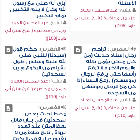
الأسئلة
أبزى أنه صلى مع رسول
الله وكان لا يتم التكبير ,
للشيخ:
عبد المحسن العباد
تمام التكبير
جزء من محاضرة ( شرح سنن أبي
للشيخ:
عبد المحسن العباد
داود [105])
جزء من محاضرة ( شرح سنن أبي
داود [108])
الفهرس:
تراجم
الفهرس:
حكم قول
رجال إسناد حديث (من
(سيدنا) للنبي صلى
كان منكن يؤمن بالله
الله عليه وسلم , طول
واليوم الآخر فلا ترفع
القيام من الركوع وبين
رأسها حتى يرفع الرجال
السجدتين
رءوسهم) , رفع النساء إذا
للشيخ:
عبد المحسن العباد
كن مع الرجال رءوسهن
جزء من محاضرة ( شرح سنن أبي
من السجدة
داود [110])
للشيخ:
عبد المحسن العباد
الفهرس:
جزء من محاضرة ( شرح سنن أبي
مصطلحات بعض
داود [110])
المحدثين في بيان قائل
لفظ المتن عند تعدد
الرواة , تابع صلاة من لا
يقيم صلبه في الركوع