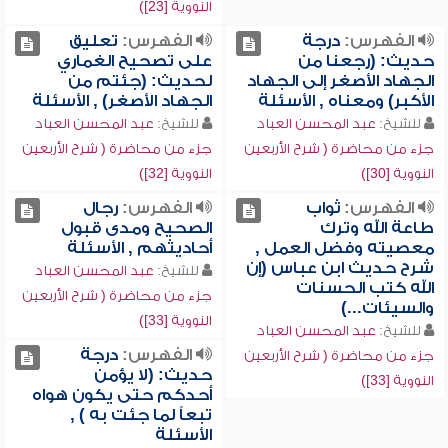
النووية [23])
الفهرس:
درجة
الفهرس:
تعليق
حديث: (رجعنا من
على تصحيح الغماري
الجهاد الأصغر إلى الجهاد
لحديث: (جئتم من
الأكبر) ومعناه , الأسئلة
الجهاد الأصغر) , الأسئلة
للشيخ:
عبد المحسن العباد
للشيخ:
عبد المحسن العباد
جزء من محاضرة ( شرح الأربعين
جزء من محاضرة ( شرح الأربعين
النووية [30])
النووية [32])
الفهرس:
ثواب
الفهرس:
رجال
طاعة الله وترك
الصحيح ومدى قبول
معصيته وفضل العمل ,
أحاديثهم , الأسئلة
شرح حديث ابن عباس (إن
للشيخ:
عبد المحسن العباد
الله كتب الحسنات
جزء من محاضرة ( شرح الأربعين
والسيئات...)
النووية [33])
للشيخ:
عبد المحسن العباد
الفهرس:
درجة
جزء من محاضرة ( شرح الأربعين
حديث: (لا يؤمن
النووية [33])
أحدكم حتى يكون هواه
تبعاً لما جئت به ) ,
الأسئلة