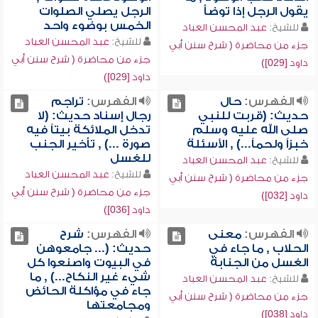
يقول الرجل إذا توضأ
الرجل يصلي الصلوات
الخمس بوضوء واحد
للشيخ:
عبد المحسن العباد
للشيخ:
عبد المحسن العباد
جزء من محاضرة ( شرح سنن أبي
جزء من محاضرة ( شرح سنن أبي
داود [029])
داود [029])
الفهرس:
حال
الفهرس:
تراجم
حديث: (قربت للنبي
رجال إسناد حديث: (لا
صلى الله عليه وسلم
تدخل الملائكة بيتاً فيه
خبزاً ولحماً...) , الأسئلة
صورة ...) , تأخير الجنب
للغسل
للشيخ:
عبد المحسن العباد
للشيخ:
عبد المحسن العباد
جزء من محاضرة ( شرح سنن أبي
جزء من محاضرة ( شرح سنن أبي
داود [032])
داود [036])
الفهرس:
معنى
الفهرس:
شرح
الحلاب , ما جاء في
حديث: (... جامعوهن
الغسل من الجنابة
في البيوت واصنعوا كل
شيء غير النكاح...) , ما
للشيخ:
عبد المحسن العباد
جاء في مؤاكلة الحائض
جزء من محاضرة ( شرح سنن أبي
ومجامعتها
داود [038])