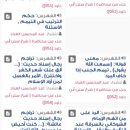
جزء من محاضرة ( شرح سنن أبي
داود [051])
داود [051])
الفهرس:
حكم
الترتيب في التيمم ,
الأسئلة
للشيخ:
عبد المحسن العباد
جزء من محاضرة ( شرح سنن أبي
داود [051])
الفهرس:
معنى
الفهرس:
تراجم
قوله: (سمعت الله
رجال إسناد حديث: (...
يقول) , تيمم الجنب إذا
ألق عنك شعر الكفر
خاف البرد
واختتن) , الأمر بالغسل
لمن أراد الإسلام
للشيخ:
عبد المحسن العباد
للشيخ:
عبد المحسن العباد
جزء من محاضرة ( شرح سنن أبي
جزء من محاضرة ( شرح سنن أبي
داود [052])
داود [054])
الفهرس:
الرد على
الفهرس:
تراجم
من اتهم الإمام
رجال إسناد حديث
الشوكاني بالسرقة عند
عائشة: (... كنت أحيض