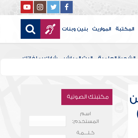
المكتبة
المواريث
بنين وبنات
الشجرة العلمية
البث المباشر
شارك بملفاتك
ن
مكتبتك الصوتية
اسم
المستخدم:
كـلـــمـة