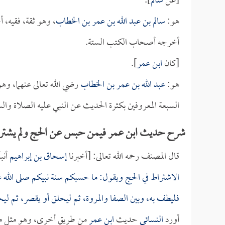
[عن
سالم
].
هو:
سالم بن عبد الله بن عمر بن الخطاب
، وهو ثقة، فقيه، أ
أخرجه أصحاب الكتب الستة.
[كان
ابن عمر
].
هو:
عبد الله بن عمر بن الخطاب
رضي الله تعالى عنهما، وه
السبعة المعروفين بكثرة الحديث عن النبي عليه الصلاة وال
شرح حديث ابن عمر فيمن حبس عن الحج ولم يشترط
قال المصنف رحمه الله تعالى: [أخبرنا
إسحاق بن إبراهيم
أنبأ
الاشتراط في الحج ويقول: ما حسبكم سنة نبيكم صلى الله 
فليطف به، وبين الصفا والمروة، ثم ليحلق أو يقصر، ثم لي
أورد
النسائي
حديث
ابن عمر
من طريق أخرى، وهو مثل ما 