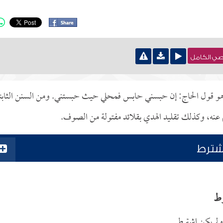
نصي الكامل
 وهو قول الحاج: إن حبسني حابس فمحلي حيث حبستني. ومن السنن الثابت
 عنه، وكذلك تقليد الهدي بقلائد مفتولة من الصوف.
شترط
رط
ولم يكن اشترط.