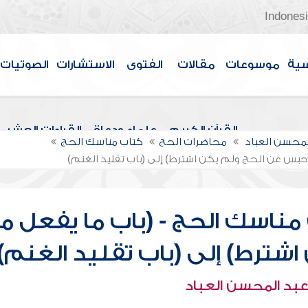
Indones
سية
موسوعات
مقالات
الفتوى
الاستشارات
الصوتيات
القرآن الكريم
علماء ودعاة
القراءات العشر
لمحسن العباد
محاضرات الحج
كتاب مناسك الحج
حبس عن الحج ولم يكن اشترط) إلى (باب تقليد الغنم)
مناسك الحج - (باب ما يفعل م
ترط) إلى (باب تقليد الغنم)
عبد المحسن العباد