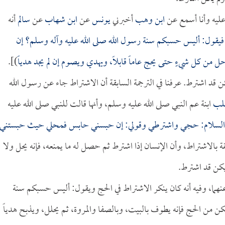
 عليه وأنا أسمع عن
ابن وهب
أخبرني
يونس
عن
ابن شهاب
عن
سالم
أنه
 فيقول: أليس حسبكم سنة رسول الله صلى الله عليه وآله وسلم؟ إن
من كل شيءٍ حتى يحج عاماً قابلاً، ويهدي ويصوم إن لم يجد هدياً
)].
 قد اشترط. عرفنا في الترجمة السابقة أن الاشتراط جاء عن رسول الله
طلب
ابنة عم النبي صلى الله عليه وسلم، وأنها قالت للنبي صلى الله عليه
اة والسلام: حجي واشترطي وقولي: إن حبسني حابس فمحلي حيث حبستني،
 بالاشتراط، وأن الإنسان إذا اشترط ثم حصل له ما يمنعه، فإنه يحل ولا
يكن قد اشترط.
نهما، وفيه أنه كان ينكر الاشتراط في الحج ويقول: أليس حسبكم سنة
تمكن من الحج فإنه يطوف بالبيت، وبالصفا والمروة، ثم يحلل، ويذبح هدياً