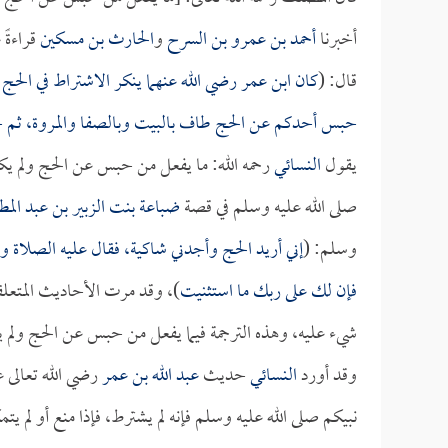
أخبرنا
أحمد بن عمرو بن السرح
و
الحارث بن مسكين
قراءةً
قال: (
كان
ابن عمر
رضي الله عنهما ينكر الاشتراط في الحج
حبس أحدكم عن الحج طاف بالبيت وبالصفا والمروة، ثم حل 
يقول
النسائي
رحمه الله: ما يفعل من حبس عن الحج ولم يكن
صلى الله عليه وسلم في قصة
ضباعة بنت الزبير بن عبد الم
وسلم: (
إني أريد الحج وأجدني شاكية، فقال عليه الصل
فإن لك على ربك ما استثنيت
)، وقد مرت الأحاديث المتعلقة
شيء عليه، وهذه الترجمة فيما يفعل من حبس عن الحج ولم 
وقد أورد
النسائي
حديث
عبد الله بن عمر
رضي الله تعالى ع
نبيكم صلى الله عليه وسلم فإنه لم يشترط، فإذا منع أو لم ي