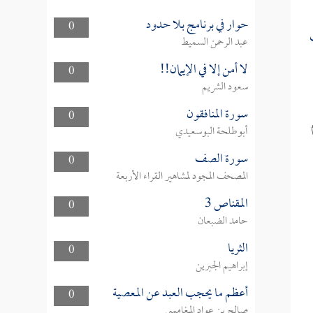
حوار في برنامج بلا حدود
0
عبد الرحمن السميط
لا أمن إلا في الإيمان!!
0
سعود الشريم
سورة المنافقون
0
أبوطلحة البوسعيدي
سورة الصف
0
المصحف المجود لمشاهير القراء الأربعة
المقناص 3
0
حامد الضبعان
الثريا
0
إبراهيم الجبرين
أعظم ما يحجب العبد عن المعصية
0
صالح بن عواد المغامسي