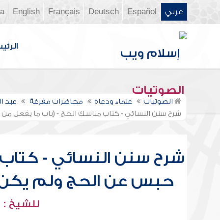
عربي
Español
Deutsch
Français
English
ia
الرئي
الصوتيات
الصوتيات
علماء ودعاة
محاضرات مفرغة
عبد ا
شرح سنن النسائي - كتاب مناسك الحج - (باب ما يفعل من 
شرح سنن النسائي - كتاب 
حبس عن الحج ولم يكن اش
للشيخ : 