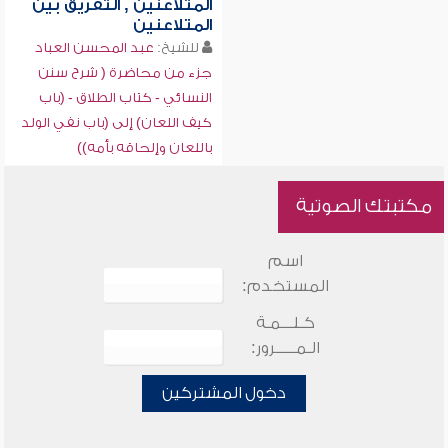
المتلاعنين , التفريق بين
المتلاعنين
للشيخ:
عبد المحسن العباد
جزء من محاضرة ( شرح سنن
النسائي - كتاب الطلاق - (باب
كيف اللعان) إلى (باب نفي الولد
باللعان وإلحاقه بأمه))
مكتبتك الصوتية
اسم
المستخدم:
كـلـــمـة
الـمـــــرور:
دخول المشتركين