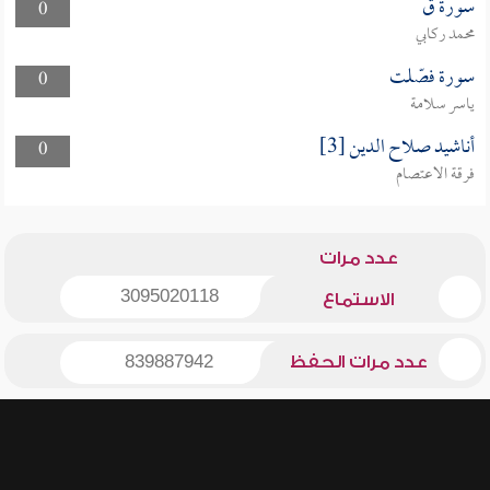
سورة ق
0
محمد ركابي
سورة فصّلت
0
ياسر سلامة
أناشيد صلاح الدين [3]
0
فرقة الاعتصام
عدد مرات
3095020118
الاستماع
عدد مرات الحفظ
839887942