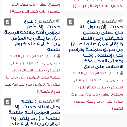
وتطوع النهار - باب كيف الوتر
بخمس - باب كيف الوتر بسبع)
بخمس - باب كيف الوتر بسبع)
الفهرس:
شرح
الفهرس:
شرح
حديث: (أن رسول الله
حديث: (إذا حُضر
كان يصلي ركعتين
المؤمن أتته ملائكة الرحمة
خفيفتين بين النداء
...) , ما يُلقى به المؤمن
والإقامة من صلاة الصبح)
من الكرامة عند خروج
من طريق خامسة وتراجم
نفسه
رجال إسناده , وقت
للشيخ:
عبد المحسن العباد
ركعتي الفجر، وذكر
جزء من محاضرة ( شرح سنن
الاختلاف على نافع
النسائي - كتاب الجنائز - (باب
للشيخ:
عبد المحسن العباد
علامة موت المؤمن) إلى (باب ما
جزء من محاضرة ( شرح سنن
يلقى به المؤمن من الكرامة عند
النسائي - كتاب قيام الليل
خروج نفسه))
وتطوع النهار - باب ذم من ترك
الفهرس:
تراجم
قيام الليل - باب وقت ركعتي
رجال إسناد حديث: (إذا
الفجر)
حُضر المؤمن أتته ملائكة
الرحمة ...) , ما يُلقى به
المؤمن من الكرامة عند