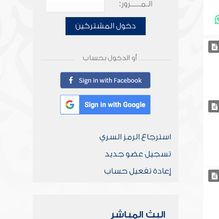
الـمـــــرور:
دخول المشتركين
أو الدخول بحساب
استرجاع الرمز السري
تسجيل عضو جديد
إعادة تفعيل حساب
البث المباشر