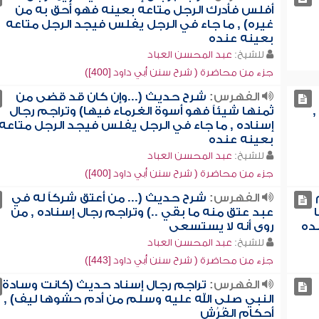
أفلس فأدرك الرجل متاعه بعينه فهو أحق به من
غيره) , ما جاء في الرجل يفلس فيجد الرجل متاعه
بعينه عنده
للشيخ:
عبد المحسن العباد
جزء من محاضرة ( شرح سنن أبي داود [400])
الفهرس:
شرح حديث (...وإن كان قد قضى من
,
ثمنها شيئاً فهو أسوة الغرماء فيها) وتراجم رجال
إسناده , ما جاء في الرجل يفلس فيجد الرجل متاعه
بعينه عنده
للشيخ:
عبد المحسن العباد
جزء من محاضرة ( شرح سنن أبي داود [400])
الفهرس:
شرح حديث (... من أعتق شركاً له في
عبد عتق منه ما بقي ..) وتراجم رجال إسناده , من
ده
روى أنه لا يستسعى
للشيخ:
عبد المحسن العباد
جزء من محاضرة ( شرح سنن أبي داود [443])
الفهرس:
تراجم رجال إسناد حديث (كانت وسادة
النبي صلى الله عليه وسلم من أدم حشوها ليف) ,
أحكام الفُرُش