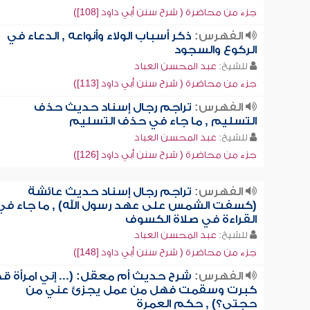
جزء من محاضرة ( شرح سنن أبي داود [108])
الفهرس:
ذكر أسباب الولاء وأنواعه , الدعاء في
الركوع والسجود
للشيخ:
عبد المحسن العباد
جزء من محاضرة ( شرح سنن أبي داود [113])
الفهرس:
تراجم رجال إسناد حديث حذف
التسليم , ما جاء في حذف التسليم
للشيخ:
عبد المحسن العباد
جزء من محاضرة ( شرح سنن أبي داود [126])
الفهرس:
تراجم رجال إسناد حديث عائشة
(كسفت الشمس على عهد رسول الله) , ما جاء في
القراءة في صلاة الكسوف
للشيخ:
عبد المحسن العباد
جزء من محاضرة ( شرح سنن أبي داود [148])
الفهرس:
شرح حديث أم معقل: (... إني امرأة قد
كبرت وسقمت فهل من عمل يجزئ عني من
حجتي؟) , حكم العمرة