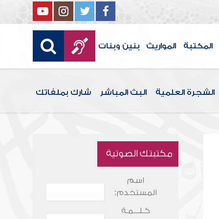
المكتبة
المواريث
بنين وبنات
الشجرة العلمية
البث المباشر
شارك بملفاتك
مكتبتك الصوتية
اسم
المستخدم:
كـلـــمـة