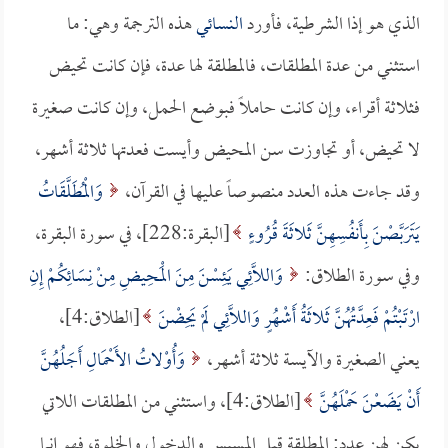
الذي هو إذا الشرطية، فأورد
النسائي
هذه الترجمة وهي: ما
استثني من عدة المطلقات، فالمطلقة لها عدة، فإن كانت تحيض
فثلاثة أقراء، وإن كانت حاملاً فبوضع الحمل، وإن كانت صغيرة
لا تحيض، أو تجاوزت سن المحيض وأيست فعدتها ثلاثة أشهر،
وقد جاءت هذه العدد منصوصاً عليها في القرآن،
وَالْمُطَلَّقَاتُ
يَتَرَبَّصْنَ بِأَنفُسِهِنَّ ثَلاثَةَ قُرُوءٍ
[البقرة:228]، في سورة البقرة،
وفي سورة الطلاق:
وَاللَّائِي يَئِسْنَ مِنَ الْمَحِيضِ مِنْ نِسَائِكُمْ إِنِ
ارْتَبْتُمْ فَعِدَّتُهُنَّ ثَلاثَةُ أَشْهُرٍ وَاللَّائِي لَمْ يَحِضْنَ
[الطلاق:4]،
يعني الصغيرة والآيسة ثلاثة أشهر،
وَأُوْلاتُ الأَحْمَالِ أَجَلُهُنَّ
أَنْ يَضَعْنَ حَمْلَهُنَّ
[الطلاق:4]، واستثني من المطلقات اللاتي
يكن لهن عدد: المطلقة قبل المسيس والدخول والخلوة، فهو إنما