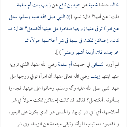
خالد
حدثنا
شعبة
عن
حميد بن نافع
عن
زينب بنت أم سلمة
قلت: عن أمها؟ قال: نعم، (
إن النبي صلى الله عليه وسلم، سئل
عن امرأة توفي عنها زوجها فخافوا على عينها أتكتحل؟ فقال: قد
كانت إحداكن تمكث في بيتها في شر أحلاسها حولاً، ثم
خرجت، فلا، أربعة أشهر وعشراً
) ].
ثم أورد
النسائي
في حديث
أم سلمة
رضي الله عنها، الذي ترويه
عنها ابنتها
زينب
رضي الله تعالى عنها: أن امرأة توفي زوجها على
عهد النبي صلى الله عليه وآله وسلم، وخافوا على عينها، فجاءوا
يسألونه: أتكتحل؟ فقال: قد كانت إحداكن تمكث حولاً في شر
أحلاسها، أي: في شر ثيابها، والحلس هو الذي يكون على البعير،
والمقصود منه ثياب المرأة، وتبقى مبتعدة عن الزينة، وفي شر