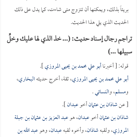
بريئاً بذلك، ويمكنها أن تتزوج متى شاءت، كما يدل على ذلك
الحديث الذي يلي هذا الحديث.
تراجم رجال إسناد حديث: (... خذ الذي لها عليك وخلِّ
سبيلها ...)
قوله: [ أخبرنا
أبو علي محمد بن يحيى المروزي
].
أبو علي محمد بن يحيى المروزي
، ثقة، أخرج حديثه
البخاري
،
و
مسلم
، و
النسائي
.
[ عن
شاذان بن عثمان
أخو
عبدان
].
شاذان بن عثمان
أخو
عبدان
، هو
عبد العزيز بن عثمان بن جبلة
المروزي
، ولقبه
شاذان
، وأخوه لقبه
عبدان
، وهو
عبد الله بن