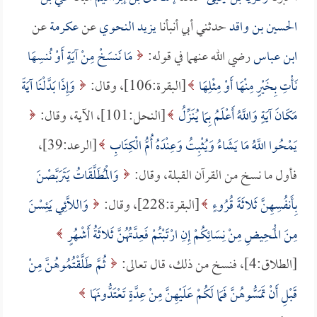
الحسين بن واقد
حدثني أبي أنبأنا
يزيد النحوي
عن
عكرمة
عن
ابن عباس
رضي الله عنهما في قوله:
مَا نَنسَخْ مِنْ آيَةٍ أَوْ نُنسِهَا
نَأْتِ بِخَيْرٍ مِنْهَا أَوْ مِثْلِهَا
[البقرة:106]، وقال:
وَإِذَا بَدَّلْنَا آيَةً
مَكَانَ آيَةٍ وَاللَّهُ أَعْلَمُ بِمَا يُنَزِّلُ
[النحل:101]، الآية، وقال:
يَمْحُوا اللَّهُ مَا يَشَاءُ وَيُثْبِتُ وَعِنْدَهُ أُمُّ الْكِتَابِ
[الرعد:39]،
فأول ما نسخ من القرآن القبلة، وقال:
وَالْمُطَلَّقَاتُ يَتَرَبَّصْنَ
بِأَنفُسِهِنَّ ثَلاثَةَ قُرُوءٍ
[البقرة:228]، وقال:
وَاللَّائِي يَئِسْنَ
مِنَ الْمَحِيضِ مِنْ نِسَائِكُمْ إِنِ ارْتَبْتُمْ فَعِدَّتُهُنَّ ثَلاثَةُ أَشْهُرٍ
[الطلاق:4]، فنسخ من ذلك، قال تعالى:
ثُمَّ طَلَّقْتُمُوهُنَّ مِنْ
قَبْلِ أَنْ تَمَسُّوهُنَّ فَمَا لَكُمْ عَلَيْهِنَّ مِنْ عِدَّةٍ تَعْتَدُّونَهَا