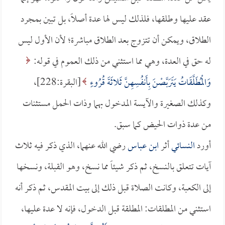
عقد عليها وطلقها، فلذلك ليس لها عدة أصلاً، بل تبين بمجرد
الطلاق، ويمكن أن تتزوج بعد الطلاق مباشرة؛ لأن الأول ليس
له حق في العدة، وهي مما استثني من ذلك العموم في قوله:
وَالْمُطَلَّقَاتُ يَتَرَبَّصْنَ بِأَنفُسِهِنَّ ثَلاثَةَ قُرُوءٍ
[البقرة:228]،
وكذلك الصغيرة والآيسة المدخول بهما وذات الحمل مستثنات
من عدة ذوات الحيض كما سبق.
أورد
النسائي
أثر
ابن عباس
رضي الله عنهما، الذي ذكر فيه ثلاث
آيات تتعلق بالنسخ، ثم ذكر شيئاً مما نسخ، وهو القبلة، ونسخها
إلى الكعبة، وكانت الصلاة قبل ذلك إلى بيت المقدس، ثم ذكر أنه
استثني من المطلقات: المطلقة قبل الدخول، فإنه لا عدة عليها،