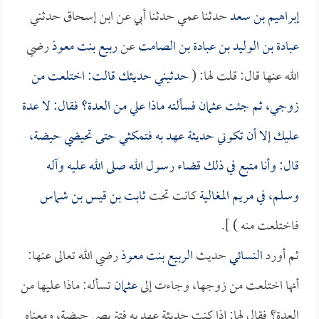
إبراهيم بن سعد
حدثنا عمي حدثنا أبي عن ابن إسحاق حدثني
عبادة بن الوليد بن عبادة بن الصامت
عن
ربيع بنت معوذ
رضي
الله عنها قال: قلت لها: (
حدثيني حديثك قالت: اختلعت من
زوجي، ثم جئت
عثمان
فسألته ماذا علي من العدة؟ فقال: لا عدة
عليك إلا أن تكوني حديثة عهد به فتمكثي حتى تحيضي حيضة،
قال: وأنا متبع في ذلك قضاء رسول الله صلى الله عليه وآله
وسلم، في
مريم المغالية
كانت تحت
ثابت بن قيس بن شماس
فاختلعت منه ) ].
ثم أورد
النسائي
حديث
الربيع بنت معوذ
رضي الله تعالى عنها:
أنها اختلعت من زوجها، وجاءت إلى
عثمان
تسأله: ماذا عليها من
العدة؟ فقال لها: إذا كنت حديثة عهد به فتتربصي حيضة، ومعناه