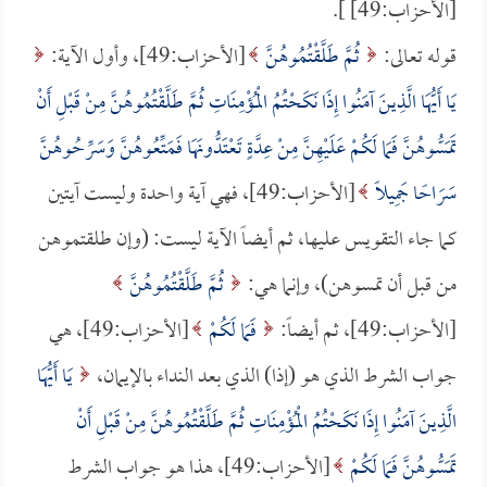
[الأحزاب:49] ].
قوله تعالى:
ثُمَّ طَلَّقْتُمُوهُنَّ
[الأحزاب:49]، وأول الآية:
يَا أَيُّهَا الَّذِينَ آمَنُوا إِذَا نَكَحْتُمُ الْمُؤْمِنَاتِ ثُمَّ طَلَّقْتُمُوهُنَّ مِنْ قَبْلِ أَنْ
تَمَسُّوهُنَّ فَمَا لَكُمْ عَلَيْهِنَّ مِنْ عِدَّةٍ تَعْتَدُّونَهَا فَمَتِّعُوهُنَّ وَسَرِّحُوهُنَّ
سَرَاحًا جَمِيلًا
[الأحزاب:49]، فهي آية واحدة وليست آيتين
كما جاء التقويس عليها، ثم أيضاً الآية ليست: (وإن طلقتموهن
من قبل أن تمسوهن)، وإنما هي:
ثُمَّ طَلَّقْتُمُوهُنَّ
[الأحزاب:49]، ثم أيضاً:
فَمَا لَكُمْ
[الأحزاب:49]، هي
جواب الشرط الذي هو (إذا) الذي بعد النداء بالإيمان،
يَا أَيُّهَا
الَّذِينَ آمَنُوا إِذَا نَكَحْتُمُ الْمُؤْمِنَاتِ ثُمَّ طَلَّقْتُمُوهُنَّ مِنْ قَبْلِ أَنْ
تَمَسُّوهُنَّ فَمَا لَكُمْ
[الأحزاب:49]، هذا هو جواب الشرط