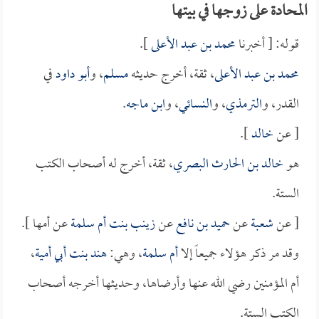
المحادة على زوجها في بيتها
قوله: [ أخبرنا
محمد بن عبد الأعلى
].
محمد بن عبد الأعلى
، ثقة، أخرج حديثه
مسلم
، و
أبو داود
في
القدر، و
الترمذي
، و
النسائي
، و
ابن ماجه
.
[ عن
خالد
].
هو
خالد بن الحارث البصري
، ثقة، أخرج له أصحاب الكتب
الستة.
[ عن
شعبة
عن
حميد بن نافع
عن
زينب بنت أم سلمة
عن أمها ].
وقد مر ذكر هؤلاء جميعاً إلا
أم سلمة
، وهي:
هند بنت أبي أمية
،
أم المؤمنين رضي الله عنها وأرضاها، وحديثها أخرجه أصحاب
الكتب الستة.