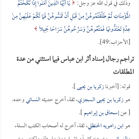
وذلك في قول الله عز وجل:
يَا أَيُّهَا الَّذِينَ آمَنُوا إِذَا نَكَحْتُمُ
الْمُؤْمِنَاتِ ثُمَّ طَلَّقْتُمُوهُنَّ مِنْ قَبْلِ أَنْ تَمَسُّوهُنَّ فَمَا لَكُمْ عَلَيْهِنَّ مِنْ
عِدَّةٍ تَعْتَدُّونَهَا فَمَتِّعُوهُنَّ وَسَرِّحُوهُنَّ سَرَاحًا جَمِيلًا
[الأحزاب:49].
تراجم رجال إسناد أثر ابن عباس فيما استثني من عدة
المطلقات
قوله: [أخبرنا
زكريا بن يحيى
].
هو
زكريا بن يحيى السجزي
، ثقة، أخرج حديثه
النسائي
وحده.
[ عن
إسحاق بن إبراهيم
].
هو
ابن راهويه الحنظلي
، ثقة، أخرج له أصحاب الكتب الستة،