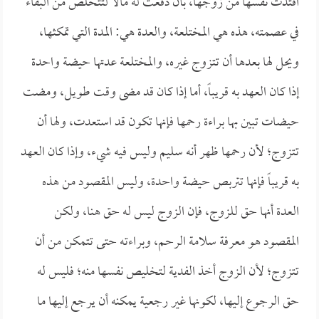
افتدت نفسها من زوجها، بأن دفعت له مالاً لتتخلص من البقاء
في عصمته، هذه هي المختلعة، والعدة هي: المدة التي تمكثها،
ويحل لها بعدها أن تتزوج غيره، والمختلعة عدتها حيضة واحدة
إذا كان العهد به قريباً، أما إذا كان قد مضى وقت طويل، ومضت
حيضات تبين بها براءة رحمها فإنها تكون قد استعدت، ولها أن
تتزوج؛ لأن رحمها ظهر أنه سليم وليس فيه شيء، وإذا كان العهد
به قريباً فإنها تتربص حيضة واحدة، وليس المقصود من هذه
العدة أنها حق للزوج، فإن الزوج ليس له حق هنا، ولكن
المقصود هو معرفة سلامة الرحم، وبراءته حتى تتمكن من أن
تتزوج؛ لأن الزوج أخذ الفدية لتخليص نفسها منه؛ فليس له
حق الرجوع إليها، لكونها غير رجعية يمكنه أن يرجع إليها ما